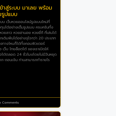
เข้าสู่ระบบ มาเลย พร้อม
็มรูปแบบ
่ระบบ เว็บหวยออนไลน์รูปแบบใหม่ที่
ุนได้อย่างเต็มรูปแบบ ครบครันทั้ง
ยลาว หวยฮานอย หวยยี่กี ที่เล่นได้
ือกเดิมพันได้อย่างจุใจกว่า 20 ประเภท
องทางไหนก็ได้ทั้งคอมพิวเตอร์
อ เว็บ ไทยล็อตโต้ ของเราเปิดให้
โต้ตลอด 24 ชั่วโมงโดยไม่มีวันหยุด
าก-ถอนเงิน ท่านสามารภทำรายไร
 Comments