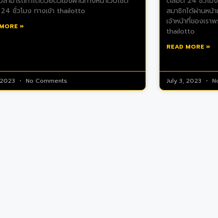
มสามารถทำได้ด้วยตัวเองผ่านทางหน้าเว็บไซต์
ตลอด 24 ชั่วโมง
24 ชั่วโมง ทางเข้า thailotto
สมาชิกได้ผ่านหน้า
เจ้าหน้าที่ของเรา
 MORE »
thailotto
READ MORE »
, 2023
No Comments
July 3, 2023
No