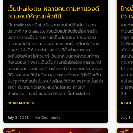
เว็บthailotto หลายคนถามหาของดี
ไทยล
เรามอบให้คุณแล้วที่นี่
ไว เ
เว็บthailotto หนึ่งในเว็บหวยออนไลน์อันดับ 1 ของ
หากท่า
ประเทศไทย thailotto เป็นเว็บแม่ที่ขึ้นชื่อเรื่องการให้
ที่เป็
บริการที่รวดเร็ว มีทีมงานที่เป็นมืออาชีพ และมีความ
ที่สุด
ชำนาญให้บริการตลอดเวลา และรวดเร็ว เปิดให้บริการ
ใช้เพี
ตลอด 24 ชั่วโมง ฝาก-ถอนไม่มีขั้นต่ำผ่านระบบ
เข้าไป
อัตโนมัติเพียงไม่กี่วินาที เว็บเราก็เป็นอีกคำตอบที่ท่าน
แนะนำเว
กำลังมองหา เพราะเป็นเว็บตรงที่ขึ้นชื่อเรื่องการเงินที่มี
คุณภาพ
ความมั่นคง ไม่มีประวัติการโกง มีวิธีการเล่นง่าย พร้อม
โต้ สา
มีทีมงานคอยให้คำปรึกษาสามารถสร้างรายได้ให้นักเดิม
ฝาก-ถอ
พันทุกท่านที่สนใจเป็นอย่างดีเลยทีเดียว เพราะฉะนั้นอย่า
สนใจสา
รอช้า รีบเข้ามาเป็นส่วนหนึ่งกันได้แล้ว ทางเข้า
นี้ เร
thailotto เรานำของดีมาให้แล้ว เว็บthailotto
24
READ MORE »
READ
July 3, 2023
No Comments
July 3