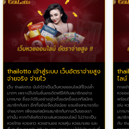
thailotto เข้าสู่ระบบ เว็บอัตราจ่ายสูง
thai
จ่ายจริง จ่ายไว
ไลน์
เว็บ thailotto นับได้ว่าเป็นเว็บหวยออนไลน์ที่ใจปล้ำ
ทางเข้
มากๆ เพราะมีโปรโมชั่นเครดิตฟรีให้กับสมาชิกอย่าง
หวยออน
มากมาย ซึ่งจะได้รับอย่างจุใจตั้งแต่ครั้งแรกทีสมัคร
พร้อม
สมาชิกกับเรา อีกทั้งยังเงื่อนไขน้อย แถมยังสามารถรับ
เช่น ห
ง่ายมากๆ เพียงแค่สมัครสมาชิกกับทางเว็บของเรา
มากมาย
เท่านั้น หากกำลังคิดว่าจะเล่นหวยออนไลน์ ไม่ว่าจะเป็น
สมาชิก
หวยไทย หวยลาว หวยฮานอย หวยหุ้น หวยมาเลย และ
กับ th