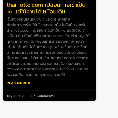
thai lotto.com เปลี่ยนทางเข้าเป็น
.io แต่ใช้งานได้เหมือนเดิม
เว็บหวยออนไลน์อันดับ 1 ของประเทศไทย
thailotto พร้อมให้บริการตลอดทั้งวันทั้งคืน สำหรับ
thai lotto.com เปลี่ยนทางเข้าเป็น .io แต่ใช้งานได้
เหมือนเดิม นักเดิมพันทุกท่านสามารถเข้ามาร่วมสนุกได้
ทุกเวลาที่ต้องการ เพียงแค่สมัครสมาชิกกับทางเรา
เท่านั้น ท่านก็จะได้รับความสนุก พร้อมกับเงินรางวัลที่
มากมายจากเรา หากท่านเคยลงทุนกับเว็บที่น่าเบื่อเว็บ
อื่นๆ เราขอแนะนำให้ท่านเข้ามาเล่นที่นี่ เราการันตีว่าท่าน
จะได้รับความสนุก และประสบการณ์ในการเล่นใหม่ๆ
ด้วยหวยที่มากมายหลากหลายรูปแบบกว่า 20 ประเภท
ไม่ว่าจะเป็น หวยไทย หวยลาว หวยยี่กี
READ MORE »
July 3, 2023
No Comments