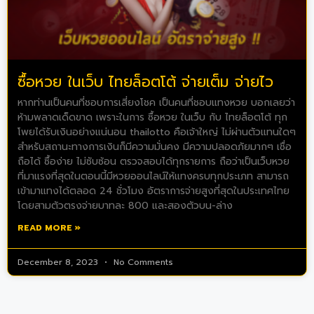
ซื้อหวย ในเว็บ ไทยล็อตโต้ จ่ายเต็ม จ่ายไว
หากท่านเป็นคนที่ชอบการเสี่ยงโชค เป็นคนที่ชอบแทงหวย บอกเลยว่า
ห้ามพลาดเด็ดขาด เพราะในการ ซื้อหวย ในเว็บ กับ ไทยล็อตโต้ ทุก
โพยได้รับเงินอย่างแน่นอน thailotto คือเจ้าใหญ่ ไม่ผ่านตัวแทนใดๆ
สำหรับสถานะทางการเงินก็มีความมั่นคง มีความปลอดภัยมากๆ เชื่อ
ถือได้ ซื้อง่าย ไม่ซับซ้อน ตรวจสอบได้ทุกรายการ ถือว่าเป็นเว็บหวย
ที่มาแรงที่สุดในตอนนี้มีหวยออนไลน์ให้แทงครบทุกประเภท สามารถ
เข้ามาแทงได้ตลอด 24 ชั่วโมง อัตราการจ่ายสูงที่สุดในประเทศไทย
โดยสามตัวตรงจ่ายบาทละ 800 และสองตัวบน-ล่าง
READ MORE »
December 8, 2023
No Comments