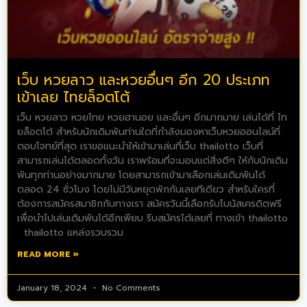
เว็บ หวยลาว และหวยอื่นๆ อีก 20 ประเภท
เข้าเลย ไทยล็อตโต้
เว็บ หวยลาว หวยไทย หวยฮานอย และอื่นๆ อีกมากมาย เล่นได้ที่ ไท
ยล็อตโต้ สำหรับนักเดิมพันท่านใดที่กำลังมองหาเว็บหวยออนไลน์ที่
ตอบโจทย์ที่สุด เราขอแนะนำให้เข้ามาเล่นที่เว็บ thailotto เว็บที่
สามารถเล่นได้ตลอดทั้งวัน เราพร้อมที่จะมอบแต่สิ่งดีๆ ให้กับนักเดิม
พันทุกท่านอย่างมากมาย โดยสามารถเข้ามาเลือกเล่นเดิมพันได้
ตลอด 24 ชั่วโมง โดยไม่มีวันหยุดพักกันเลยทีเดียว สำหรับใครที่
ต้องการสมัครสมาชิกกับทางเรา สมัครวันนี้เลือกรับโบนัสเครดิตฟรี
เพื่อนำไปเล่นเดิมพันได้อีกเพียบ รีบสมัครได้เลยที่ ทางเข้า thailotto
thailotto แหล่งรวบรวม
READ MORE »
January 18, 2024
No Comments