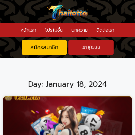
หน้าแรก
โปรโมชั่น
บทความ
ติดต่อเรา
สมัครสมาชิก
เข้าสู่ระบบ
Day: January 18, 2024