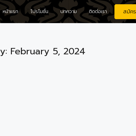
สมัคร
หน้าแรก
โปรโมชั่น
บทความ
ติดต่อเรา
y: February 5, 2024