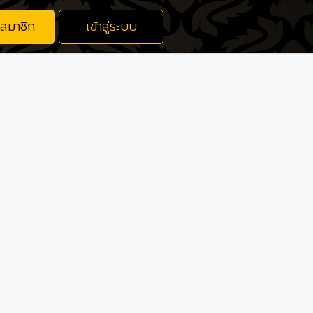
สมาชิก
เข้าสู่ระบบ