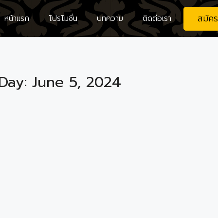
สมัคร
หน้าแรก
โปรโมชั่น
บทความ
ติดต่อเรา
Day: June 5, 2024