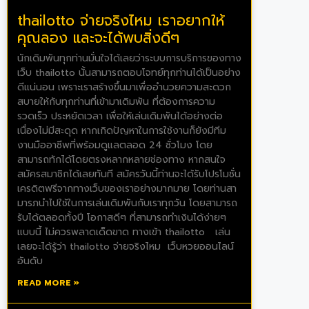
thailotto จ่ายจริงไหม เราอยากให้
คุณลอง และจะได้พบสิ่งดีๆ
นักเดิมพันทุกท่านมั่นใจได้เลยว่าระบบการบริการของทาง
เว็บ thailotto นั้นสามารถตอบโจทย์ทุกท่านได้เป็นอย่าง
ดีแน่นอน เพราะเราสร้างขึ้นมาเพื่ออำนวยความสะดวก
สบายให้กับทุกท่านที่เข้ามาเดิมพัน ที่ต้องการความ
รวดเร็ว ประหยัดเวลา เพื่อให้เล่นเดิมพันได้อย่างต่อ
เนื่องไม่มีสะดุด หากเกิดปัญหาในการใช้งานก็ยังมีทีม
งานมืออาชีพที่พร้อมดูแลตลอด 24 ชั่วโมง โดย
สามารถทักได้โดยตรงหลากหลายช่องทาง หากสนใจ
สมัครสมาชิกได้เลยทันที สมัครวันนี้ท่านจะได้รับโปรโมชั่น
เครดิตฟรีจากทางเว็บของเราอย่างมากมาย โดยท่านสา
มารภนำไปใช้ในการเล่นเดิมพันกับเราทุกวัน โดยสามารถ
รับได้ตลอดทั้งปี โอกาสดีๆ ที่สามารถทำเงินได้ง่ายๆ
แบบนี้ ไม่ควรพลาดเด็ดขาด ทางเข้า thailotto เล่น
เลยจะได้รู้ว่า thailotto จ่ายจริงไหม เว็บหวยออนไลน์
อันดับ
READ MORE »