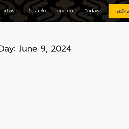
สมัคร
หน้าแรก
โปรโมชั่น
บทความ
ติดต่อเรา
Day: June 9, 2024