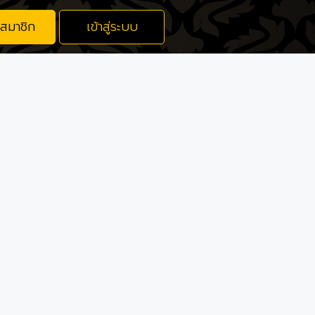
สมาชิก
เข้าสู่ระบบ