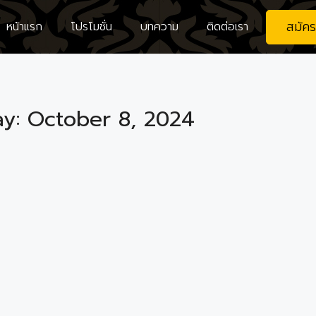
สมัคร
หน้าแรก
โปรโมชั่น
บทความ
ติดต่อเรา
y: October 8, 2024