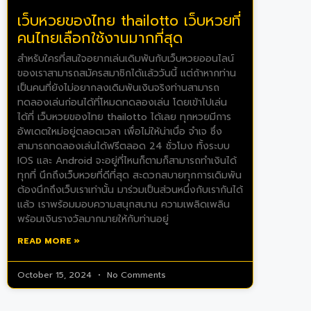
เว็บหวยของไทย thailotto เว็บหวยที่
คนไทยเลือกใช้งานมากที่สุด
สำหรับใครที่สนใจอยากเล่นเดิมพันกับเว็บหวยออนไลน์
ของเราสามารถสมัครสมาชิกได้แล้ววันนี้ แต่ถ้าหากท่าน
เป็นคนที่ยังไม่อยากลงเดิมพันเงินจริงท่านสามารถ
ทดลองเล่นก่อนได้ที่โหมดทดลองเล่น โดยเข้าไปเล่น
ได้ที่ เว็บหวยของไทย thailotto ได้เลย ทุกหวยมีการ
อัพเดตใหม่อยู่ตลอดเวลา เพื่อไม่ให้น่าเบื่อ จำเจ ซึ่ง
สามารถทดลองเล่นได้ฟรีตลอด 24 ชั่วโมง ทั้งระบบ
IOS และ Android จะอยู่ที่ไหนก็ตามก็สามารถทำเงินได้
ทุกที่ นึกถึงเว็บหวยที่ดีที่สุด สะดวกสบายทุกการเดิมพัน
ต้องนึกถึงเว็บเราเท่านั้น มาร่วมเป็นส่วนหนึ่งกับเรากันได้
แล้ว เราพร้อมมอบความสนุกสนาน ความเพลิดเพลิน
พร้อมเงินรางวัลมากมายให้กับท่านอยู่
READ MORE »
October 15, 2024
No Comments