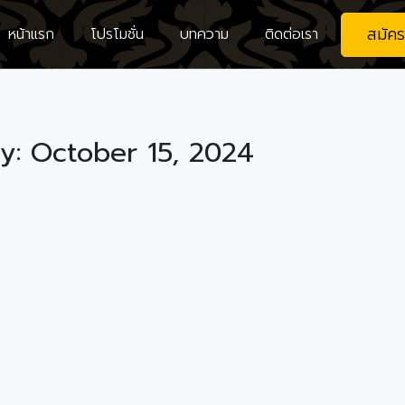
สมัคร
หน้าแรก
โปรโมชั่น
บทความ
ติดต่อเรา
y: October 15, 2024