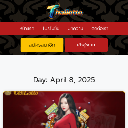
หน้าแรก
โปรโมชั่น
บทความ
ติดต่อเรา
สมัครสมาชิก
เข้าสู่ระบบ
Day: April 8, 2025