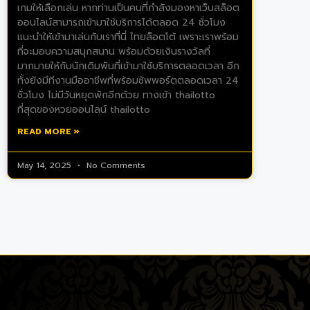
เกมให้เลือกเล่น หากท่านเป็นคนที่กำลังมองหาเว็บสล็อต
ออนไลน์สามารถเข้ามาใช้บริการได้ตลอด 24 ชั่วโมง
แนะนำให้เข้ามาเล่นกับเราที่นี่ ไทยล็อตโต้ เพราะเราพร้อม
ที่จะมอบความสนุกสนาน พร้อมด้วยเงินรางวัลที่
มากมายให้กับนักเดิมพันที่เข้ามาใช้บริการตลอดเวลา อีก
ทั้งยังมีทีงานมืออาชีพที่พร้อมซัพพอร์ตตลอดเวลา 24
ชั่วโมง ไม่มีวันหยุดพักอีกด้วย ทางเข้า thailotto
ที่สุดของหวยออนไลน์ thailotto
READ MORE »
May 14, 2025
No Comments