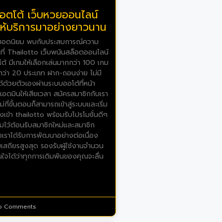
็อตโต้ เว็บหวยออนไลน์
ให้บริการมาอย่างยาวนาน
์ยอดนิยม พบกับประสบการณ์ความ
มที่ Thailotto เว็บพนันสล็อตออนไลน์
โต้ มีเกมให้เลือกเล่นมากกว่า 100 เกม
กว่า 20 ประเภท ฝาก-ถอนง่าย ไม่มี
ด้ด้วยตัวเองผ่านระบบออโต้ที่หน้า
แอดมินให้เสียเวลา สมัครสมาชิกกับเรา
ม่กี่ขั้นตอนก็สามารถเข้าสู่ระบบและเริ่ม
างเข้า thailotto พร้อมรับโปรโมชั่นดีๆ
ยมไว้ต้อนรับสมาชิกใหม่และสมาชิก
งเราได้รับการพัฒนาอย่างต่อเนื่อง
มเสถียรสูงสุด รองรับผู้ใช้งานจำนวน
นใจได้ว่าทุกการเดิมพันของคุณจะลื่น
 Comments