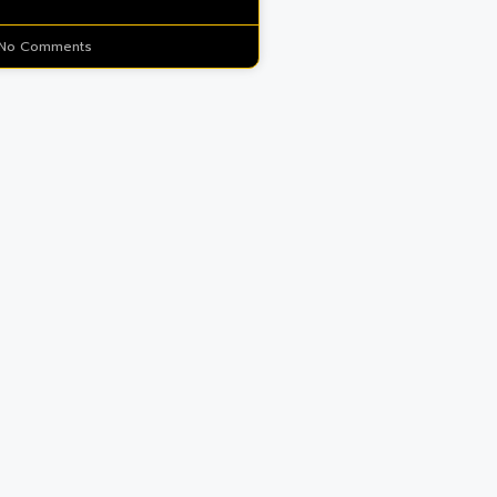
No Comments