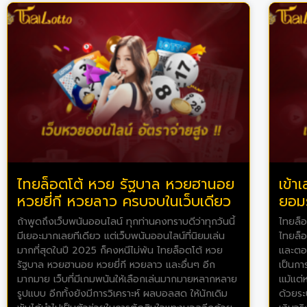
ไทยล็อตโต้ หวย รัฐบาล หวยฮานอย
เข้า
หวยยี่กี หวยลาว ครบจบในเว็บเดียว
ยอมร
ถ้าพูดถึงเว็บพนันออนไลน์ ทุกท่านคงทราบดีว่าทุกวันนี้
ไทยล็อ
มีเยอะมากเลยทีเดียว แต่เว็บพนันออนไลน์ที่นิยมเล่น
ไทยล็อ
มากที่สุดในปี 2025 ก็คงหนีไม่พ้น ไทยล็อตโต้ หวย
และตอบ
รัฐบาล หวยฮานอย หวยยี่กี หวยลาว และอื่นๆ อีก
เป็นกา
มากมาย เว็บที่มีเกมพนันให้เลือกเล่นมากมายหลากหลาย
แม้แต่
รูปแบบ อีกทั้งยังมีการวิเคราะห์ ผลบอลสด ให้นักเดิม
ด้วยระ