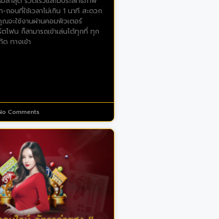
ม่ล่าสุด รวดเร็วและมีประสิทธิภาพ
ถอนที่ใช้เวลาไม่เกิน 1 นาที สะดวก
าคุณจะใช้งานผ่านคอมพิวเตอร์
์ตโฟน ก็สามารถเข้าเล่นได้ทุกที่ ทุก
กัด ทางเข้า
o Comments