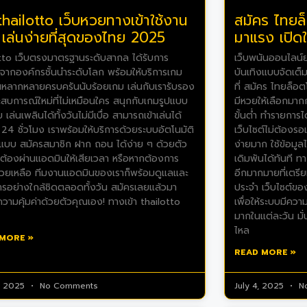
 thailotto เว็บหวยทางเข้าใช้งาน
สมัคร ไทยล
 เล่นง่ายที่สุดของไทย 2025
มาแรง เปิด
tto เว็บตรงมาตรฐานระดับสากล ได้รับการ
เว็บพนันออนไลน
จากองค์กรชั้นนำระดับโลก พร้อมให้บริการเกม
บันเทิงแบบจัดเต็
นหลากหลายครบครันนับร้อยเกม เล่นกับเรารับรอง
ที่ สมัคร ไทยล็อต
สบการณ์ใหม่ที่ไม่เหมือนใคร สนุกกับเกมรูปแบบ
มีหวยให้เลือกมาก
 เล่นเพลินได้ทั้งวันไม่มีเบื่อ สามารถเข้าเล่นได้
ขั้นต่ำ ทำรายการไ
4 ชั่วโมง เราพร้อมให้บริการด้วยระบบอัตโนมัติ
เว็บไซต์ไม่ต้องรอ
ปแบบ สมัครสมาชิก ฝาก ถอน ได้ง่าย ๆ ด้วยตัว
ง่ายมาก ใช้ข้อมูลไ
่ต้องผ่านแอดมินให้เสียเวลา หรือหากต้องการ
เดิมพันได้ทันที ท
่วยเหลือ ทีมงานแอดมินของเราก็พร้อมดูแลและ
อีกมากมายที่เตรี
การอย่างใกล้ชิดตลอดทั้งวัน สมัครเลยแล้วมา
ประจำ เว็บไซต์ขอ
ความคุ้มค่าด้วยตัวคุณเอง! ทางเข้า thailotto
เพื่อให้ระบบมีควา
มากในแต่ละวัน มั่
ไหล
 MORE »
READ MORE »
5, 2025
No Comments
July 4, 2025
No