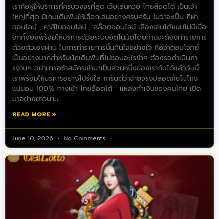
เราคือผู้ให้บริการที่ครบวงจรที่สุด เว็บเล่นหวย ไทยล็อตโต้ เป็นเจ้า
ใหญ่ที่สุด มีเกมเดิมพันให้เลือกเล่นอย่างครบครัน ไม่ว่าจะเป็น กีฬา
ออนไลน์ , คาสิโนออนไลน์ , สล็อตออนไลน์ เลือกเล่นได้แบบไม่มีเบื่อ
อีกทั้งยังพร้อมให้บริการด้วยระบบอัตโนมัติโดยท่านจะต้องทำรายการ
ด้วยตัวเองผ่าน ในการทำรายการนั้นทันใจอย่างใจ ถือว่าตอบโจทย์
เป็นอย่างมากสำหรับนักเดิมพันที่ไม่ชอบอะไรช้าๆ ต้องรอดำเนินกา
รงานๆ อย่ามารอช้าสมัครเข้ามาเป็นส่วนหนึ่งของเรากันได้แล้ววันนี้
เราพร้อมให้บริการอย่างโปร่งใส การันตีว่าจ่ายจริงปลอดภัยไม่โกง
แน่นอน 100% ทางเข้า ไทยล็อตโต้ แหล่งทำเงินของคนไทย เปิด
มาอย่างยาวนาน
READ MORE »
June 10, 2026
No Comments