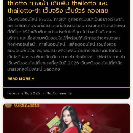
thlotto ทางเข้า เดิมพัน thailotto และ
thailotto-th เว็บจริง เว็บชัวร์ ลองเลย
เว็บพนันออนไลน์ thlotto ทางเข้า ถูกออกแบบมาเป็นอย่างดี เพราะ
อยากให้นักเดิมพันที่เข้ามาเล่นที่นี่ได้รับประสบการณ์ในการเล่นเดิมพัน
ที่ดีที่สุด ให้นักเดิมพันทุกท่านประทับใจที่สุด ไม่ว่าจะเป็นเรื่องการ
บริการ และเรื่องเกมพนันออนไลน์ที่พร้อมให้บริการอย่างครบวงจร
ทั้งกีฬาออนไลน์ , คาสิโนออนไลน์ , สล็อตออนไลน์ รวมถึงหวย
ออนไลน์อีกด้วย สนุกสนาน เพลิดเพลินได้อย่างเหนือระดับได้ที่บน
เว็บไซต์ ของเราเพียงเว็บเดียว ทางเข้า thailotto thlotto ทางเข้า
เว็บพนันออนไลน์ที่มาแรงที่สุดในปี 2026 เว็บพนันออนไลน์ที่กำลัง
มาแรงที่สุดในขณะนี้ ปลอดภัย
READ MORE »
February 16, 2026
No Comments