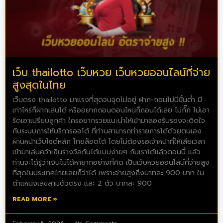
เว็บ thailotto เว็บหวย เว็บหวยออนไลน์ที่จ่าย
สูงสุดในไทย
เว็บตรง thailotto มาแรงที่สุดจนฉุดไม่อยู่ ฝาก-ถอนไม่มีขั้นต่ำ มี
เท่าไหร่ก็ฝากเล่นได้ หรืออยากถอนตอนไหนก็ถอนได้เลย ไม่กั๊ก ไม่เอา
รัดเอาเปรียบลูกค้า ใครอยากรวยแนะนำให้เข้ามาลองรับรองจะติดใจ
กับระบบการให้บริการออโต้ ที่ท่านสามารถทำรายการได้ด้วยตนเอง
ผ่านหน้าเว็บไซต์หลัก ไทยล็อตโต้ โดยไม่ต้องรอเจ้าหน้าที่ให้เสียเวลา
เข้ามาเล่นคว้าเงินรางวัลกันได้แบบง่ายๆ กับเราได้แล้วตอนนี้ แล้ว
ท่านจะได้รู้ว่าเงินไม่ได้หายากอย่างที่คิด เป็นเว็บหวยออนไลน์ที่จ่ายสูง
ที่สุดในประเทศไทยเลยก็ว่าได้ เพราะจ่ายสูงถึงบาทละ 900 บาท ใน
ตำแหน่งเลขสามตัวตรง และ 2 ตัว บาทละ 900
READ MORE »