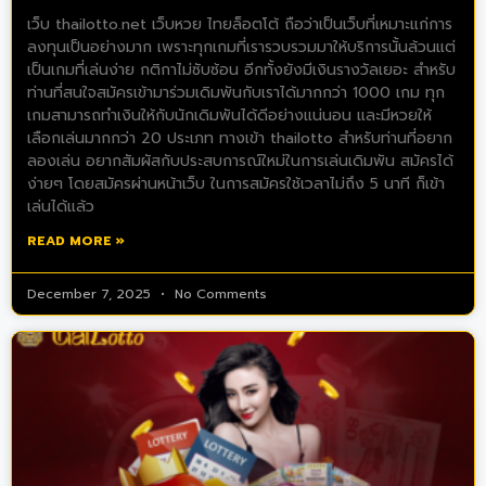
เว็บ thailotto.net เว็บหวย ไทยล็อตโต้ ถือว่าเป็นเว็บที่เหมาะแก่การ
ลงทุนเป็นอย่างมาก เพราะทุกเกมที่เรารวบรวมมาให้บริการนั้นล้วนแต่
เป็นเกมที่เล่นง่าย กติกาไม่ซับซ้อน อีกทั้งยังมีเงินรางวัลเยอะ สำหรับ
ท่านที่สนใจสมัครเข้ามาร่วมเดิมพันกับเราได้มากกว่า 1000 เกม ทุก
เกมสามารถทำเงินให้กับนักเดิมพันได้ดีอย่างแน่นอน และมีหวยให้
เลือกเล่นมากกว่า 20 ประเภท ทางเข้า thailotto สำหรับท่านที่อยาก
ลองเล่น อยากสัมผัสกับประสบการณ์ใหม่ในการเล่นเดิมพัน สมัครได้
ง่ายๆ โดยสมัครผ่านหน้าเว็บ ในการสมัครใช้เวลาไม่ถึง 5 นาที ก็เข้า
เล่นได้แล้ว
READ MORE »
December 7, 2025
No Comments