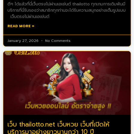
ดีๆ ได้แล้วที่นี่เว็บตรงไม่ผ่านเอเย่นต์ thailotto ทุกเกมการเดิมพันมี
บริการที่นี่รับรองว่าสมาชิกทุกท่านจะได้รับความสนุกอย่างเต็มรูปแบบ
เว็บตรงไม่ผ่านเอเย่นต์
READ MORE »
January 27, 2026
No Comments
เว็บ thailotto.net เว็บหวย เว็บที่เปิดให้
บริการมาอย่างยาวนานกว่า 10 ปี