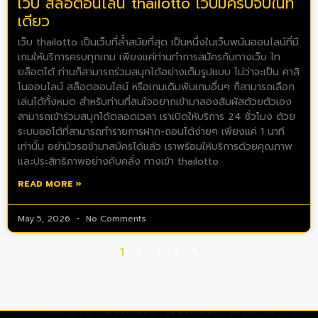
เว็บ สล็อตอนไลน์ thailotto เว็บมีครบจบในที่
เดียว
เว็บ thailotto เป็นเว็บที่ล้ำสมัยที่สุด เป็นหนึ่งในเว็บพนันออนไลน์ที่มี
เกมให้บริการครบทุกเกม เพียงแค่ท่านทำการสมัครกับทางเว็บ ไท
ยล็อตโต้ ท่านก็สามารถร่วมสนุกได้อย่างเต็มรูปแบบ ไม่ว่าจะเป็น คาสิ
โนออนไลน์ สล็อตออนไลน์ หรือเกมเดิมพันเกมอื่นๆ ก็สามารถเลือก
เล่นได้ทั้งหมด สำหรับท่านที่สนใจอยากเข้ามาลองสัมผัสด้วยตัวเอง
สามารถเข้าร่วมสนุกได้ตลอดเวลา เราเปิดให้บริการ 24 ชั่วโมง ด้วย
ระบบออโต้ที่สามารถทำรายการฝาก-ถอนได้ง่ายๆ เพียงแค่ 1 นาที
เท่านั้น อย่ามัวรอช้ามาสมัครได้แล้ว เราพร้อมให้บริการด้วยคุณภาพ
และประสิทธิภาพอย่างคับคลั่ง ทางเข้า thailotto
READ MORE »
May 5, 2026
No Comments
1
2
3
4
5