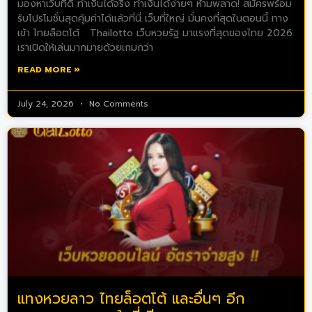
มองหาเว็บที่ดี ทำเงินได้จริง ทำเงินได้ง่ายๆ ห้ามพลาด! สมัครพร้อม
รับโปรโมชั่นสุดคุ้มค่าได้แล้วที่นี่ เว็บที่ใหญ่ มั่นคงที่สุดในตอนนี้ ทาง
เข้า ไทยล็อตโต้ Thailotto เว็บหวยรัฐ มาแรงที่สุดของไทย 2026
เราเปิดให้เล่นมากมายด้วยเกมกว่า
READ MORE »
July 24, 2026
No Comments
แทงหวยลาว ไทยล็อตโต้ และอื่นๆ อีก