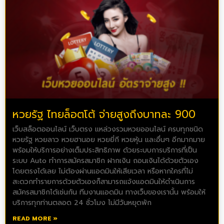
หวยรัฐ ไทยล็อตโต้ จ่ายสูงถึงบาทละ 900
เว็บสล็อตออนไลน์ เว็บตรง แหล่วงรวมหวยออนไลน์ ครบทุกชนิด
หวยรัฐ หวยลาว หวยฮานอย หวยยี่กี หวยหุ้น และอื่นๆ อีกมากมาย
พร้อมให้บริการอย่างเต็มประสิทธิภาพ ด้วยระบบการบริการที่เป็น
ระบบ Auto ทำการสมัครสมาชิก ฝากเงิน ถอนเงินได้ด้วยตัวเอง
โดยตรงได้เลย ไม่ต้องผ่านแอดมินให้เสียเวลา หรือหากใครที่ไม่
สะดวกทำรายการด้วยตัวเองก็สามารถแจ้งแอดมินให้ดำเนินการ
สมัครสมาชิกได้เช่นกัน ทีมงานแอดมิน ทางเว็บของเรานั้น พร้อมให้
บริการทุกท่านตลอด 24 ชั่วโมง ไม่มีวันหยุดพัก
READ MORE »