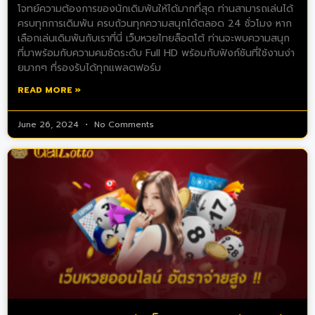
โจทย์ความต้องการของนักเดิมพันให้ได้มากที่สุด ท่านสามารถเล่นได้
ครบทุกการเดิมพัน ครบถ้วนทุกความสนุกได้ตลอด 24 ชั่วโมง หาก
เลือกเล่นเดิมพันกับเราที่นี่ เว็บหวยไทยล็อตโต้ ท่านจะพบความสนุก
ที่มาพร้อมกับความคมชัดระดับ Full HD พร้อมกับฟังก์ชันที่ใช้งานง่า
ยมากๆ ที่รองรับได้ทุกแพลตฟอร์ม
READ MORE »
June 26, 2024
No Comments