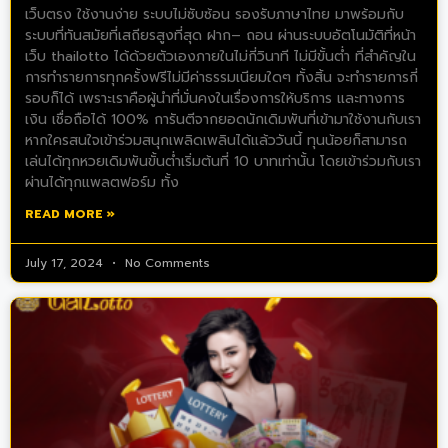
เว็บตรง ใช้งานง่าย ระบบไม่ซับซ้อน รองรับภาษาไทย มาพร้อมกับ
ระบบที่ทันสมัยที่เสถียรสูงที่สุด ฝาก– ถอน ผ่านระบบอัตโนมัติที่หน้า
เว็บ thailotto ได้ด้วยตัวเองภายในไม่กี่วินาที ไม่มีขั้นต่ำ ที่สำคัญใน
การทำรายการทุกครั้งฟรีไม่มีค่าธรรมเนียมใดๆ ทั้งสิ้น จะทำรายการกี่
รอบก็ได้ เพราะเราคือผู้นำที่มั่นคงในเรื่องการให้บริการ และทางการ
เงิน เชื่อถือได้ 100% การันตีจากยอดนักเดิมพันที่เข้ามาใช้งานกับเรา
หากใครสนใจเข้าร่วมสนุกเพลิดเพลินได้แล้ววันนี้ ทุนน้อยก็สามารถ
เล่นได้ทุกหวยเดิมพันขั้นต่ำเริ่มต้นที่ 10 บาทเท่านั้น โดยเข้าร่วมกับเรา
ผ่านได้ทุกแพลตฟอร์ม ทั้ง
READ MORE »
July 17, 2024
No Comments