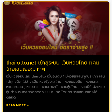
thailotto.net เข้าสู่ระบบ เว็บหวยไทย ที่คน
ไทยเล่นเยอะมากๆ
เว็บหวยออนไลน์ thailotto เว็บอันดับ 1 มีหวยให้เล่นทุกประเภท เล่น
ได้ทุกชนิด ไม่ว่าจะเป็น หวยรัฐบาลไทย , หวยออมสิน , หวยธกส. ,
หวยฮานอย , หวยลาว , หวยมาเลย์ , หวยหุ้นไทย , หวยยี่กี ปละหวย
หุ้นต่างประเทศยอดฮิตอีก 13 ประเทศ โดยสามารถเข้ามาแทงได้
ตลอด
READ MORE »