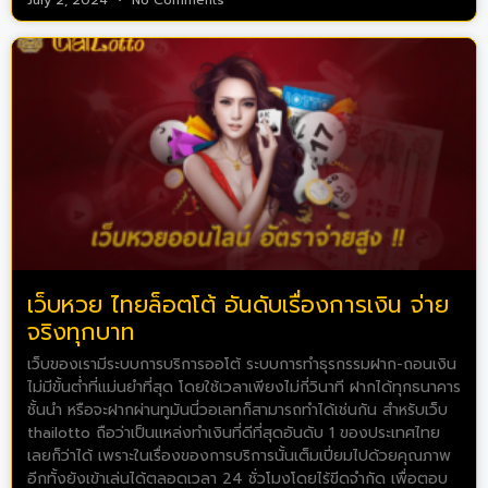
July 2, 2024
No Comments
เว็บหวย ไทยล็อตโต้ อันดับเรื่องการเงิน จ่าย
จริงทุกบาท
เว็บของเรามีระบบการบริการออโต้ ระบบการทำธุรกรรมฝาก-ถอนเงิน
ไม่มีขั้นต่ำที่แม่นยำที่สุด โดยใช้เวลาเพียงไม่กี่วินาที ฝากได้ทุกธนาคาร
ชั้นนำ หรือจะฝากผ่านทูมันนี่วอเลทก็สามารถทำได้เช่นกัน สำหรับเว็บ
thailotto ถือว่าเป็นแหล่งทำเงินที่ดีที่สุดอันดับ 1 ของประเทศไทย
เลยก็ว่าได้ เพราะในเรื่องของการบริการนั้นเต็มเปี่ยมไปด้วยคุณภาพ
อีกทั้งยังเข้าเล่นได้ตลอดเวลา 24 ชั่วโมงโดยไร้ขีดจำกัด เพื่อตอบ