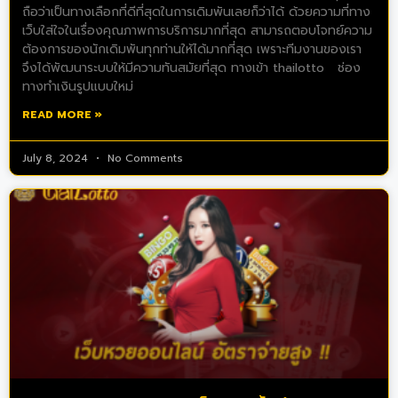
ถือว่าเป็นทางเลือกที่ดีที่สุดในการเดิมพันเลยก็ว่าได้ ด้วยความที่ทาง
เว็บใส่ใจในเรื่องคุณภาพการบริการมากที่สุด สามารถตอบโจทย์ความ
ต้องการของนักเดิมพันทุกท่านให้ได้มากที่สุด เพราะทีมงานของเรา
จึงได้พัฒนาระบบให้มีความทันสมัยที่สุด ทางเข้า thailotto ช่อง
ทางทำเงินรูปแบบใหม่
READ MORE »
July 8, 2024
No Comments