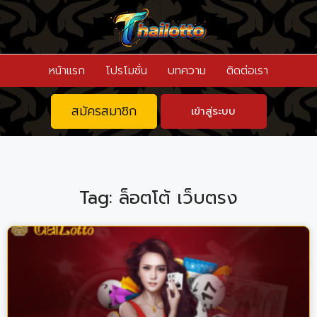
หน้าแรก
โปรโมชั่น
บทความ
ติดต่อเรา
สมัครสมาชิก
เข้าสู่ระบบ
Tag: ล็อตโต้ เว็บตรง