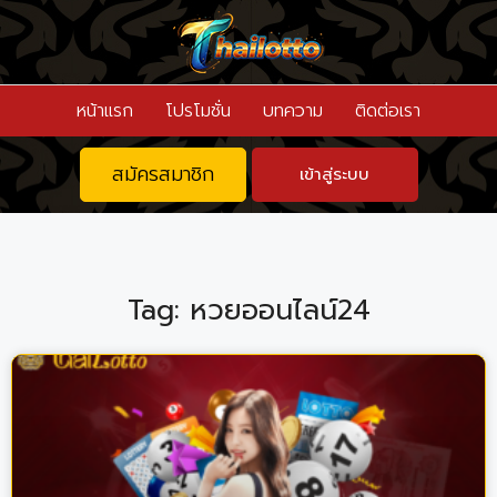
หน้าแรก
โปรโมชั่น
บทความ
ติดต่อเรา
สมัครสมาชิก
เข้าสู่ระบบ
Tag: หวยออนไลน์24