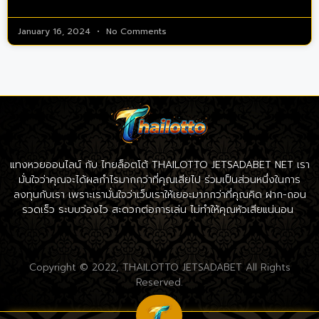
January 16, 2024
No Comments
แทงหวยออนไลน์ กับ ไทยล็อตโต้ THAILOTTO JETSADABET NET เรา
มั่นใจว่าคุณจะได้ผลกำไรมากกว่าที่คุณเสียไป ร่วมเป็นส่วนหนึ่งในการ
ลงทุนกับเรา เพราะเรามั่นใจว่าเว็บเราให้เยอะมากกว่าที่คุณคิด ฝาก-ถอน
รวดเร็ว ระบบว่องไว สะดวกต่อการเล่น ไม่ทำให้คุณหัวเสียแน่นอน
Copyright © 2022, THAILOTTO JETSADABET All Rights
Reserved.