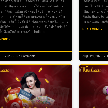
นสามารถเข้าเล่นได้ต่อเนื่อง ไม่มีสะดุด ไม่เสีย
เต็มที่ สำหรับมือ
หากพบปัญหาระหว่างการใช้งาน ไม่ต้องกังวล
แต่ยังไม่รู้วิธีเร
เรามีทีมงานมืออาชีพคอยให้บริการตลอด 24
เพียงแอด Line ก็พร
มง สามารถติดต่อได้หลายช่องทางโดยตรง สมัคร
พันกับ thailotto 
กับเราวันนี้ รับสิทธิพิเศษและเครดิตฟรีมากมาย
เข้าเล่นเลย ได้เ
มพันได้ทุกเกม และยังสามารถกดรับโปรโมชั่นได้
READ MORE »
้งเดือนอีกด้วย ทางเข้า thailotto
MORE »
 19, 2025
No Comments
August 9, 2025