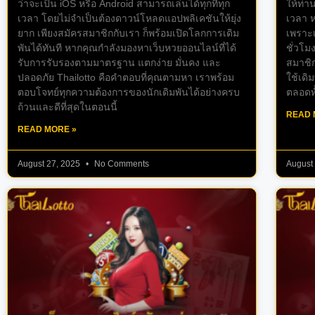
ว่าจะเป็น iOS หรือ Android สามารถเล่นได้ทุกที่ทุก
ให้ท่า
เวลา โดยไม่จำเป็นต้องดาวน์โหลดแอปพลิเคชันให้ยุ่ง
เวลา 
ยาก เพียงสมัครสมาชิกกับเรา ก็พร้อมเปิดโลกการเดิม
เพราะ
พันได้ทันที หากคุณกำลังมองหาเว็บหวยออนไลน์ที่ได้
ชั่วโ
รับการรับรองตามมาตรฐาน แตกง่าย มั่นคง และ
สมาชิก
ปลอดภัย Thailotto คือคำตอบที่คุณตามหา เราพร้อม
ใช้เดิ
ตอบโจทย์ทุกความต้องการของนักเดิมพันได้อย่างครบ
ตลอดทั
ถ้วนและดีที่สุดในตอนนี้
READ 
READ MORE »
August 27, 2025
No Comments
August