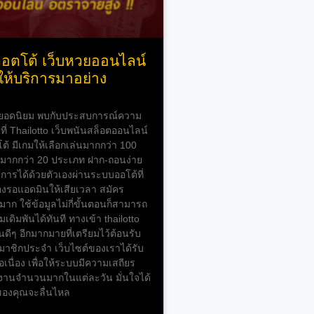
็อตโต้ เว็บหวยออนไลน์
ให้บริการมาอย่าง
์ยอดนิยม พบกับประสบการณ์ความ
ที่ Thailotto เว็บพนันสล็อตออนไลน์
โต้ มีเกมให้เลือกเล่นมากกว่า 100
อกมากกว่า 20 ประเภท ฝาก-ถอนง่าย
ยการได้ด้วยตัวเองผ่านระบบออโต้ที่
้องรอแอดมินให้เสียเวลา สมัคร
มาก ใช้ข้อมูลไม่กี่ขั้นตอนก็สามารถ
มเดิมพันได้ทันที ทางเข้า thailotto
นดีๆ อีกมากมายที่เตรียมไว้ต้อนรับ
าชิกประจำ เว็บไซต์ของเราได้รับ
เนื่อง เพื่อให้ระบบมีความเสถียร
ใช้งานจำนวนมากในแต่ละวัน มั่นใจได้
ของคุณจะลื่นไหล