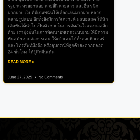
รัฐบาล หวยฮานอย หวยยี่กี หวยลาว และอื่นๆ อีก
มากมาย เว็บที่มีเกมพนันให้เลือกเล่นมากมายหลาก
หลายรูปแบบ อีกทั้งยังมีการวิเคราะห์ ผลบอลสด ให้นัก
เดิมพันได้นำไปเป็นตัวช่วยในการตัดสินใจแทงบอลอีก
ด้วย เรามุ่งมั่นในการพัฒนาอัพเดตระบบเกมให้มีความ
ทันสมัย ง่ายต่อการเล่น ให้เข้าเล่นได้ทั้งคอมพิวเตอร์
และโทรศัพท์มือถือ หรืออุปกรณ์ที่ลูกค้าสะดวกตลอด
24 ชั่วโมง ให้รู้สึกตื่นเต้น
READ MORE »
June 27, 2025
No Comments