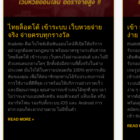
ไทยล็อตโต้ เข้าระบบ เว็บหวยจ่าย
เข้า
จริง จ่ายครบทุกรางวัล
ง่าย
thailotto คือเว็บไซต์เดิมพันออนไลน์ที่เปิดให้บริการ
thailo
อย่างถูกต้องตามกฎหมาย พร้อมมาตรฐานระดับสากล
รับรอง
ไทยล็อตโต้ เข้าระบบ เว็บตรงไม่ผ่านเอเย่นต์ และไม่มี
เดิมพ
ตัวแทนคนกลางใดๆ อีกทั้งยังมีสถานที่ตั้งจริงในต่าง
รับรอง
ประเทศ มั่นใจได้ในความปลอดภัย 100% ทุกการเดิม
เกมรูป
พันของคุณ เพื่อให้สมาชิกทุกท่านได้รับประสบการณ์
เข้าเล
การใช้งานที่ดีที่สุด เราพร้อมให้บริการอย่างรวดเร็ว
ระบบอั
และมีคุณภาพสูง คุณสามารถเข้าเล่นได้ทุกที่ ทุกเวลา
ง่าย ๆ
ไม่ว่าจะผ่านแอปพลิเคชัน คอมพิวเตอร์ แท็บเล็ต หรือ
หากต้
สมาร์ทโฟน รองรับทั้งระบบ iOS และ Android การ
พร้อมด
ฝาก-ถอนก็สะดวกง่ายดาย ไม่มีขั้นต่ำ
สมัครเ
เข้า t
READ MORE »
READ 