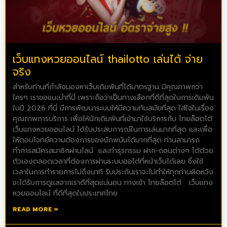
เว็บแทงหวยออนไลน์ thailotto เล่นได้ จ่าย
จริง
สำหรับท่านที่กำลังมองหาเว็บเดิมพันที่ได้มาตรฐาน มีคุณภาพกว่า
ใครๆ เราขอแนะนำที่นี่ เพราะถือว่าเป็นทางเลือกที่ดีที่สุดในการเดิมพัน
ในปี 2026 ที่นี่ มีการพัฒนาระบบให้มีความทันสมัยที่สุด ใส่ใจในเรื่อง
คุณภาพการบริการ เพื่อให้นักเดิมพันที่เข้ามาใช้บริการกับ ไทยล็อตโต้
เว็บแทงหวยออนไลน์ ได้รับประสบการณ์ในการเล่นมากที่สุด และเพื่อ
ให้ตอบโจทย์ความต้องการของนักพนันได้มากที่สุด ท่านสามารถ
ทำการสมัครสมาชิกผ่านไลน์ และทำธุรกรรม ฝาก-ถอนต่างๆ ได้ด้วย
ตัวเองตลอดเวลาที่ต้องการผ่านระบบออโต้ที่หน้าเว็บได้เลย ซึ่งใช้
เวลาในการทำรายการไม่ถึงนาที รับประกันเราจะไม่ทำให้ทุกท่านผิดหวัง
จะได้รับการดูแลจากเราดีที่สุดแน่นอน ทางเข้า ไทยล็อตโต้ เว็บแทง
หวยออนไลน์ ที่ดีที่สุดในประเทศไทย
READ MORE »