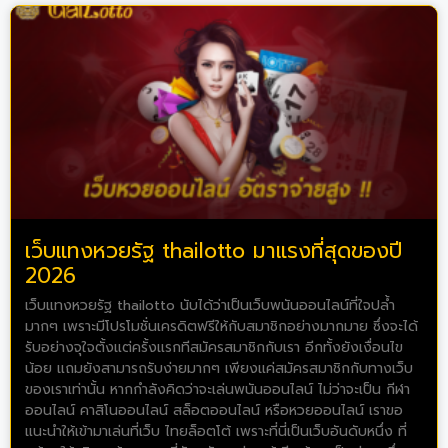
เว็บแทงหวยรัฐ thailotto มาแรงที่สุดของปี
2026
เว็บแทงหวยรัฐ thailotto นับได้ว่าเป็นเว็บพนันออนไลน์ที่ใจปล้ำ
มากๆ เพราะมีโปรโมชั่นเครดิตฟรีให้กับสมาชิกอย่างมากมาย ซึ่งจะได้
รับอย่างจุใจตั้งแต่ครั้งแรกทีสมัครสมาชิกกับเรา อีกทั้งยังเงื่อนไข
น้อย แถมยังสามารถรับง่ายมากๆ เพียงแค่สมัครสมาชิกกับทางเว็บ
ของเราเท่านั้น หากกำลังคิดว่าจะเล่นพนันออนไลน์ ไม่ว่าจะเป็น กีฬา
ออนไลน์ คาสิโนออนไลน์ สล็อตออนไลน์ หรือหวยออนไลน์ เราขอ
แนะนำให้เข้ามาเล่นที่เว็บ ไทยล็อตโต้ เพราะที่นี่เป็นเว็บอันดับหนึ่ง ที่