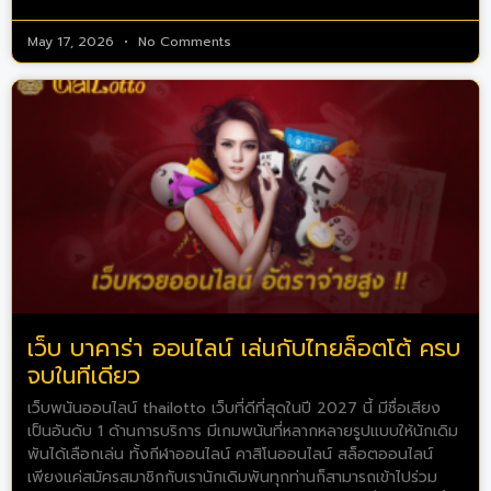
May 17, 2026
No Comments
เว็บ บาคาร่า ออนไลน์ เล่นกับไทยล็อตโต้ ครบ
จบในทีเดียว
เว็บพนันออนไลน์ thailotto เว็บที่ดีที่สุดในปี 2027 นี้ มีชื่อเสียง
เป็นอันดับ 1 ด้านการบริการ มีเกมพนันที่หลากหลายรูปแบบให้นักเดิม
พันได้เลือกเล่น ทั้งกีฬาออนไลน์ คาสิโนออนไลน์ สล็อตออนไลน์
เพียงแค่สมัครสมาชิกกับเรานักเดิมพันทุกท่านก็สามารถเข้าไปร่วม