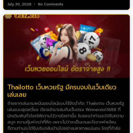
July 30, 2026
No Comments
Thailotto เว็บหวยรัฐ มีครบจบในเว็บเดียว
เล่นเลย
ถ้าอยากเล่นเกมพนันออนไลน์แบบไร้ขีดจำกัด Thailotto เว็บหวยรัฐ
เล่นแบบสุดเหวี่ยง ต้องเข้ามาเล่นกับเว็บตรง Winnerslot1688 ที่
นักเดิมพันทั่วโลกให้ความไว้วางใจเท่านั้น รับรองว่าท่านจะได้รับความ
สนุก ความคุ้มค่ากว่าที่คิด เพราะไม่ว่าจะเป็นเกมอะไรจากค่ายไหน
ก็ตามท่านจะได้รับเงินกลับบ้านไปอย่างมหาศาลแน่นอน ใครที่กำลัง