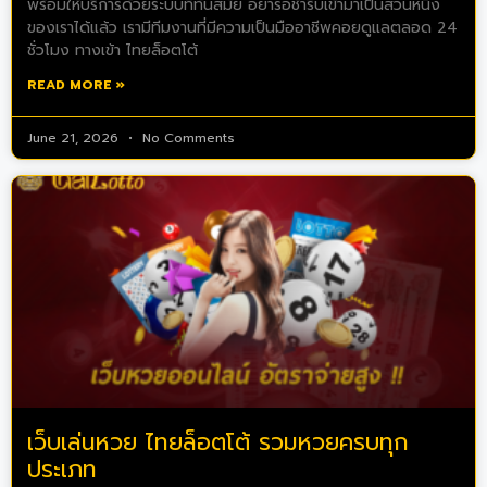
พร้อมให้บริการด้วยระบบที่ทันสมัย อย่ารอช้ารีบเข้ามาเป็นส่วนหนึ่ง
ของเราได้แล้ว เรามีทีมงานที่มีความเป็นมืออาชีพคอยดูแลตลอด 24
ชั่วโมง ทางเข้า ไทยล็อตโต้
READ MORE »
June 21, 2026
No Comments
เว็บเล่นหวย ไทยล็อตโต้ รวมหวยครบทุก
ประเภท