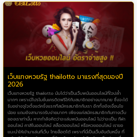
เว็บแทงหวยรัฐ thailotto มาแรงที่สุดของปี
2026
เว็บแทงหวยรัฐ thailotto นับได้ว่าเป็นเว็บพนันออนไลน์ที่ใจปล้ำ
มากๆ เพราะมีโปรโมชั่นเครดิตฟรีให้กับสมาชิกอย่างมากมาย ซึ่งจะได้
รับอย่างจุใจตั้งแต่ครั้งแรกทีสมัครสมาชิกกับเรา อีกทั้งยังเงื่อนไข
น้อย แถมยังสามารถรับง่ายมากๆ เพียงแค่สมัครสมาชิกกับทางเว็บ
ของเราเท่านั้น หากกำลังคิดว่าจะเล่นพนันออนไลน์ ไม่ว่าจะเป็น กีฬา
ออนไลน์ คาสิโนออนไลน์ สล็อตออนไลน์ หรือหวยออนไลน์ เราขอ
แนะนำให้เข้ามาเล่นที่เว็บ ไทยล็อตโต้ เพราะที่นี่เป็นเว็บอันดับหนึ่ง ที่