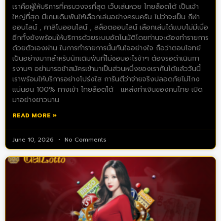
เราคือผู้ให้บริการที่ครบวงจรที่สุด เว็บเล่นหวย ไทยล็อตโต้ เป็นเจ้า
ใหญ่ที่สุด มีเกมเดิมพันให้เลือกเล่นอย่างครบครัน ไม่ว่าจะเป็น กีฬา
ออนไลน์ , คาสิโนออนไลน์ , สล็อตออนไลน์ เลือกเล่นได้แบบไม่มีเบื่อ
อีกทั้งยังพร้อมให้บริการด้วยระบบอัตโนมัติโดยท่านจะต้องทำรายการ
ด้วยตัวเองผ่าน ในการทำรายการนั้นทันใจอย่างใจ ถือว่าตอบโจทย์
เป็นอย่างมากสำหรับนักเดิมพันที่ไม่ชอบอะไรช้าๆ ต้องรอดำเนินกา
รงานๆ อย่ามารอช้าสมัครเข้ามาเป็นส่วนหนึ่งของเรากันได้แล้ววันนี้
เราพร้อมให้บริการอย่างโปร่งใส การันตีว่าจ่ายจริงปลอดภัยไม่โกง
แน่นอน 100% ทางเข้า ไทยล็อตโต้ แหล่งทำเงินของคนไทย เปิด
มาอย่างยาวนาน
READ MORE »
June 10, 2026
No Comments