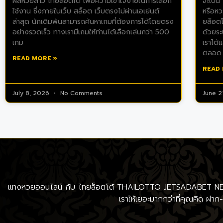
ผลหวยลาว ไทยล็อตโต้ เพื่อความเข้าใจง่ายในการเลือก
จะเป็น
ใช้งาน ซึ่งภายในเว็บ สล็อต เว็บตรงไม่ผ่านเอเย่นต์
หรือหว
ล่าสุด นักเดิมพันสามารถค้นหาเกมที่ต้องการได้โดยตรง
ยล็อตโต
อย่างรวดเร็ว ทางเรามีเกมให้ท่านได้เลือกเล่นกว่า 500
ด้วยระ
เกม
เราได้
ตลอด 
READ MORE »
READ
July 8, 2026
No Comments
June 2
แทงหวยออนไลน์ กับ ไทยล็อตโต้ THAILOTTO JETSADABET NET เรามั่
เราให้เยอะมากกว่าที่คุณคิด ฝา