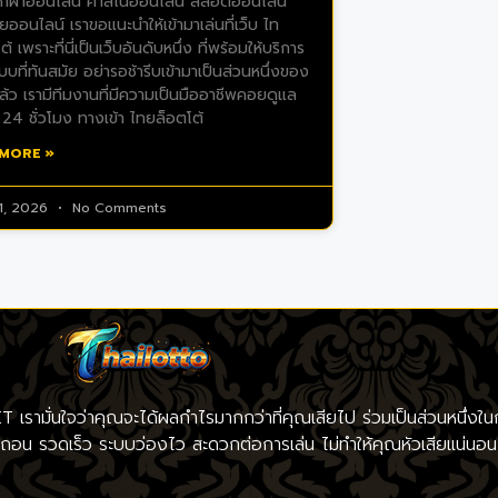
 กีฬาออนไลน์ คาสิโนออนไลน์ สล็อตออนไลน์
ยออนไลน์ เราขอแนะนำให้เข้ามาเล่นที่เว็บ ไท
้ เพราะที่นี่เป็นเว็บอันดับหนึ่ง ที่พร้อมให้บริการ
บบที่ทันสมัย อย่ารอช้ารีบเข้ามาเป็นส่วนหนึ่งของ
แล้ว เรามีทีมงานที่มีความเป็นมืออาชีพคอยดูแล
24 ชั่วโมง ทางเข้า ไทยล็อตโต้
 MORE »
1, 2026
No Comments
นใจว่าคุณจะได้ผลกำไรมากกว่าที่คุณเสียไป ร่วมเป็นส่วนหนึ่งในการล
ก-ถอน รวดเร็ว ระบบว่องไว สะดวกต่อการเล่น ไม่ทำให้คุณหัวเสียแน่นอ