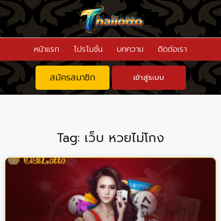
หน้าแรก
โปรโมชั่น
บทความ
ติดต่อเรา
สมัครสมาชิก
เข้าสู่ระบบ
Tag: เว็บ หวยไม่โกง