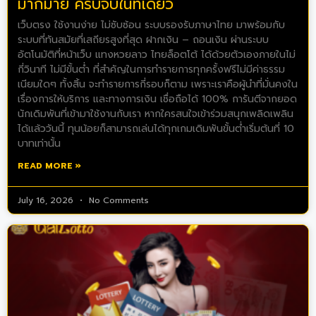
มากมาย ครบจบในที่เดียว
เว็บตรง ใช้งานง่าย ไม่ซับซ้อน ระบบรองรับภาษาไทย มาพร้อมกับ
ระบบที่ทันสมัยที่เสถียรสูงที่สุด ฝากเงิน – ถอนเงิน ผ่านระบบ
อัตโนมัติที่หน้าเว็บ แทงหวยลาว ไทยล็อตโต้ ได้ด้วยตัวเองภายในไม่
กี่วินาที ไม่มีขั้นต่ำ ที่สำคัญในการทำรายการทุกครั้งฟรีไม่มีค่าธรรม
เนียมใดๆ ทั้งสิ้น จะทำรายการกี่รอบก็ตาม เพราะเราคือผู้นำที่มั่นคงใน
เรื่องการให้บริการ และทางการเงิน เชื่อถือได้ 100% การันตีจากยอด
นักเดิมพันที่เข้ามาใช้งานกับเรา หากใครสนใจเข้าร่วมสนุกเพลิดเพลิน
ได้แล้ววันนี้ ทุนน้อยก็สามารถเล่นได้ทุกเกมเดิมพันขั้นต่ำเริ่มต้นที่ 10
บาทเท่านั้น
READ MORE »
July 16, 2026
No Comments