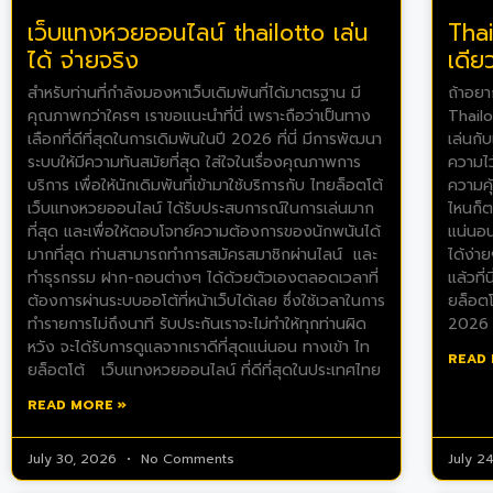
เว็บแทงหวยออนไลน์ thailotto เล่น
Thai
ได้ จ่ายจริง
เดีย
สำหรับท่านที่กำลังมองหาเว็บเดิมพันที่ได้มาตรฐาน มี
ถ้าอยา
คุณภาพกว่าใครๆ เราขอแนะนำที่นี่ เพราะถือว่าเป็นทาง
Thailo
เลือกที่ดีที่สุดในการเดิมพันในปี 2026 ที่นี่ มีการพัฒนา
เล่นกั
ระบบให้มีความทันสมัยที่สุด ใส่ใจในเรื่องคุณภาพการ
ความไว
บริการ เพื่อให้นักเดิมพันที่เข้ามาใช้บริการกับ ไทยล็อตโต้
ความคุ
เว็บแทงหวยออนไลน์ ได้รับประสบการณ์ในการเล่นมาก
ไหนก็ต
ที่สุด และเพื่อให้ตอบโจทย์ความต้องการของนักพนันได้
แน่นอน
มากที่สุด ท่านสามารถทำการสมัครสมาชิกผ่านไลน์ และ
ได้ง่า
ทำธุรกรรม ฝาก-ถอนต่างๆ ได้ด้วยตัวเองตลอดเวลาที่
แล้วที่
ต้องการผ่านระบบออโต้ที่หน้าเว็บได้เลย ซึ่งใช้เวลาในการ
ยล็อตโ
ทำรายการไม่ถึงนาที รับประกันเราจะไม่ทำให้ทุกท่านผิด
2026 เ
หวัง จะได้รับการดูแลจากเราดีที่สุดแน่นอน ทางเข้า ไท
READ
ยล็อตโต้ เว็บแทงหวยออนไลน์ ที่ดีที่สุดในประเทศไทย
READ MORE »
July 30, 2026
No Comments
July 2