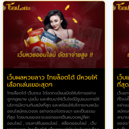
เว็บผลหวยลาว ไทยล็อตโต้ มีหวยให้
เว็บ
เลือกเล่นเยอะสุดๆ
ที่ส
ไทยล็อตโต้ เว็บตรง ได้จดทะเบียนเปิดให้บริการอย่าง
เว็บแท
ถูกกฎหมาย มุ่งมั่น และพัฒนาให้เว็บไซต์มีรูปแบบการให้
ที่ใจป
บริการมีความทันสมัยที่สุด และพร้อมให้บริการเกมพนัน
อย่างม
ออนไลน์ครบวงจร อย่างตรงไปตรงมา และเป็นธรรม
สมัครส
ที่สุด โดยเกมของเราจะแยกออกเป็นหมวดหมู่กีฬา
สามารถ
ออนไลน์ , เกมคาสิโนออนไลน์ , สล็อตออนไลน์ , เว็บ
ของเรา