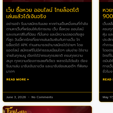
เว็บ ซื้อหวย ออนไลน์ ไทยล็อตโต้
หวยร
เล่นแล้วได้เงินจริง
90
อย่ารอช้า รีบมาสมัครกันเลย หากท่านเป็นหนึ่งคนที่กำลัง
เว็บส
ตามหาเว็บที่พร้อมให้บริการเกม เว็บ ซื้อหวย ออนไลน์
ครบทุ
และเกมคาสิโนที่นิยม ที่มั่นคง และมีความปลอดภัยสูง
หุ้น แ
ที่สุด วันนี้หากใครที่อยากเล่นเดิมพันกับทางเว็บ ไท
ประสิท
ยล็อตโต้ APK ท่านสามารถเข้ามาสมัครได้ง่ายๆ โดย
ทำการส
แอดไลน์ สมัครฟรีไม่มีค่าธรรมเนียมใดๆ เล่นง่าย ใช้งาน
โดยตรง
ง่ายในทุกเมนู เรียกได้ว่าครบทุกรสชาติ ครบทุกความ
ใครที่
สนุก ทุกความต้องการเลยทีเดียว พลาดไม่ได้แล้ว ต้อง
ดมินให
รีบมาเล่น มารับเงินรางวัล และมารับข้อเสนอดีๆ ที่พิเศษ
ทางเว็
มากๆ
ชั่วโมง
READ MORE »
READ
June 3, 2026
No Comments
May 1