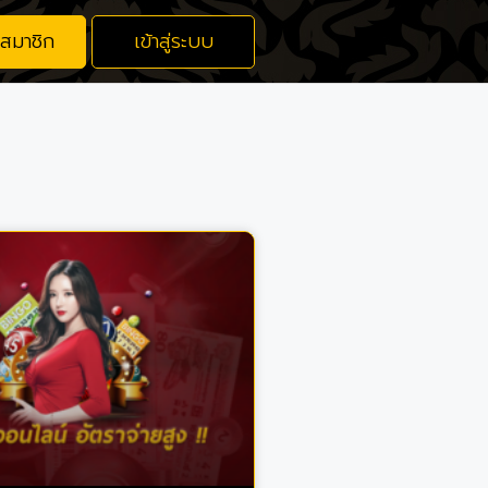
สมาชิก
เข้าสู่ระบบ