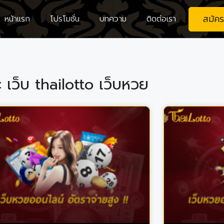
สมัคร
หน้าแรก
โปรโมชั่น
บทความ
ติดต่อเรา
 เว็บ thailotto เว็บหวย