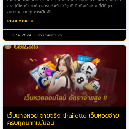
จะอยู่ที่ไหนก็ตามก็สามารถทำเงินได้ทุกที่ นึกถึงเว็บหวยที่ดีที่สุด
สะดวกสบายทุกการเดิมพัน
READ MORE »
June 14, 2024
No Comments
เว็บแทงหวย จ่ายจริง thailotto เว็บหวยจ่าย
ครบทุกบาทแน่นอน