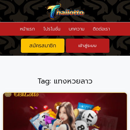
หน้าแรก
โปรโมชั่น
บทความ
ติดต่อเรา
สมัครสมาชิก
เข้าสู่ระบบ
Tag: แทงหวยลาว