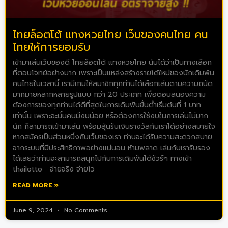
ไทยล็อตโต้ แทงหวยไทย เว็บของคนไทย คน
ไทยให้การยอมรับ
เข้ามาเล่นเว็บของดี ไทยล็อตโต้ แทงหวยไทย นับได้ว่าเป็นทางเลือก
ที่ตอบโจทย์อย่างมาก เพราะเป็นแหล่งสร้างรายได้ใหม่ของนักเดิมพัน
คนไทยในเวลานี้ เรามีเกมให้สมาชิกทุกท่านได้เลือกเล่นตามความถนัด
มากมายหลากหลายรูปแบบ กว่า 20 ประเภท เพื่อตอบสนองความ
ต้องการของทุกท่านได้ดีที่สุดในการเดิมพันขั้นต่ำเริ่มต้นที่ 1 บาท
เท่านั้น เพราะฉะนั้นคนมีงบน้อย หรือต้องการใช้งบในการเล่นไม่มาก
นัก ก็สามารถเข้ามาเล่น พร้อมลุ้นรับเงินรางวัลกับเราได้อย่างสบายใจ
หากสมัครเป็นส่วนหนึ่งกับเว็บของเรา ท่านจะได้รับความสะดวกสบาย
จากระบบที่มีประสิทธิภาพอย่างแน่นอน ห้ามพลาด เล่นกับเรารับรอง
ได้เลยว่าท่านจะสามารถสนุกไปกับการเดิมพันได้ชัวร์ๆ ทางเข้า
thailotto จ่ายจริง จ่ายไว
READ MORE »
June 9, 2024
No Comments