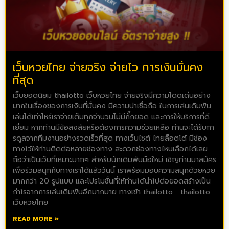
เว็บหวยไทย จ่ายจริง จ่ายไว การเงินมั่นคง
ที่สุด
เว็บยอดนิยม thailotto เว็บหวยไทย จ่ายจริงมีความโดดเด่นอย่าง
มากในเรื่องของการเงินที่มั่นคง มีความน่าเชื่อถือ ในการเล่นเดิมพัน
เล่นได้เท่าไหร่เราจ่ายเต็มทุกจำนวนไม่มีกั๊กยอด และการให้บริการที่ดี
เยี่ยม หากท่านมีข้อสงสัยหรือต้องการความช่วยเหลือ ท่านจะได้รับกา
รดูลจากทีมงานอย่างรวดเร็วที่สุด ทางเว็บไซต์ ไทยล็อตโต้ มีช่อง
ทางไว้ให้ท่านติดต่อหลายช่องทาง สะดวกช่องทางไหนเลือกได้เลย
ถือว่าเป็นเว็บที่เหมาะมากๆ สำหรับนักเดิมพันมือใหม่ เชิญท่านมาสมัคร
เพื่อร่วมสนุกกับทางเราได้แล้ววันนี้ เราพร้อมมอบความสนุกด้วยหวย
มากกว่า 20 รูปแบบ และโปรโมชั่นที่ให้ท่านได้นำไปต่อยอดสร้างเป็น
กำไรจากการเล่นเดิมพันอีกมากมาย ทางเข้า thailotto thailotto
เว็บหวยไทย
READ MORE »