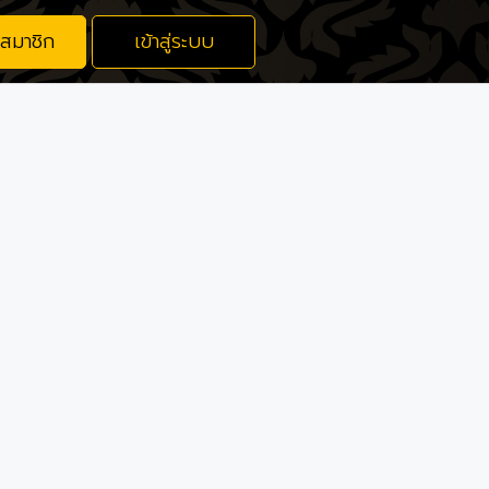
สมาชิก
เข้าสู่ระบบ