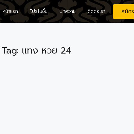
สมัคร
หน้าแรก
โปรโมชั่น
บทความ
ติดต่อเรา
Tag: แทง หวย 24