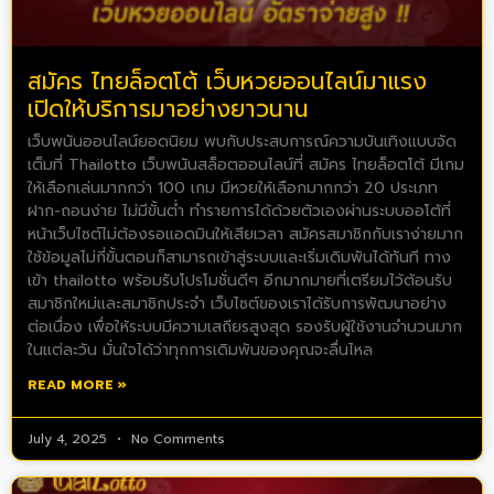
สมัคร ไทยล็อตโต้ เว็บหวยออนไลน์มาแรง
เปิดให้บริการมาอย่างยาวนาน
เว็บพนันออนไลน์ยอดนิยม พบกับประสบการณ์ความบันเทิงแบบจัด
เต็มที่ Thailotto เว็บพนันสล็อตออนไลน์ที่ สมัคร ไทยล็อตโต้ มีเกม
ให้เลือกเล่นมากกว่า 100 เกม มีหวยให้เลือกมากกว่า 20 ประเภท
ฝาก-ถอนง่าย ไม่มีขั้นต่ำ ทำรายการได้ด้วยตัวเองผ่านระบบออโต้ที่
หน้าเว็บไซต์ไม่ต้องรอแอดมินให้เสียเวลา สมัครสมาชิกกับเราง่ายมาก
ใช้ข้อมูลไม่กี่ขั้นตอนก็สามารถเข้าสู่ระบบและเริ่มเดิมพันได้ทันที ทาง
เข้า thailotto พร้อมรับโปรโมชั่นดีๆ อีกมากมายที่เตรียมไว้ต้อนรับ
สมาชิกใหม่และสมาชิกประจำ เว็บไซต์ของเราได้รับการพัฒนาอย่าง
ต่อเนื่อง เพื่อให้ระบบมีความเสถียรสูงสุด รองรับผู้ใช้งานจำนวนมาก
ในแต่ละวัน มั่นใจได้ว่าทุกการเดิมพันของคุณจะลื่นไหล
READ MORE »
July 4, 2025
No Comments