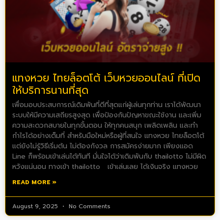
แทงหวย ไทยล็อตโต้ เว็บหวยออนไลน์ ที่เปิด
ให้บริการนานที่สุด
เพื่อมอบประสบการณ์เดิมพันที่ดีที่สุดแก่ผู้เล่นทุกท่าน เราได้พัฒนา
ระบบให้มีความเสถียรสูงสุด เพื่อป้องกันปัญหาขณะใช้งาน และเพิ่ม
ความสะดวกสบายในทุกขั้นตอน ให้ทุกคนสนุก เพลิดเพลิน และทำ
กำไรได้อย่างเต็มที่ สำหรับมือใหม่หรือผู้ที่สนใจ แทงหวย ไทยล็อตโต้
แต่ยังไม่รู้วิธีเริ่มต้น ไม่ต้องกังวล การสมัครง่ายมาก เพียงแอด
Line ก็พร้อมเข้าเล่นได้ทันที มั่นใจได้ว่าเดิมพันกับ thailotto ไม่มีผิด
หวังแน่นอน ทางเข้า thailotto เข้าเล่นเลย ได้เงินจริง แทงหวย
READ MORE »
August 9, 2025
No Comments