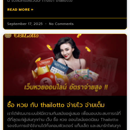
นี้ รีบสมัครเลยวันนี้! ทางเข้า thailotto
READ MORE »
September 17, 2025
No Comments
ซื้อ หวย กับ thailotto จ่ายไว จ่ายเต็ม
เราได้พัฒนาระบบให้มีความทันสมัยอยู่เสมอ เพื่อมอบประสบการณ์ที่
ดีที่สุดแก่ผู้เล่นทุกท่าน เว็บ ซื้อ หวย ออนไลน์ยอดนิยม Thailotto
รองรับการเข้าใช้งานได้ทั้งคอมพิวเตอร์ แท็บเล็ต และสมาร์ทโฟนทุก