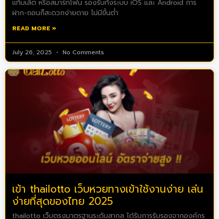
แท็บเล็ต หรือสมาร์ทโฟน รองรับทั้งระบบ iOS และ Android การ
ฝาก-ถอนก็สะดวกง่ายดาย ไม่มีขั้นต่ำ
READ MORE »
July 26, 2025
No Comments
เข้า thailotto เว็บหวยทางเข้าใช้งานง่าย เล่น
ง่ายที่สุดของไทย 2025
thailotto เว็บตรงมาตรฐานระดับสากล ได้รับการรับรองจากองค์กร