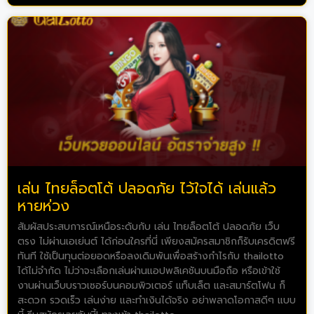
เล่น ไทยล็อตโต้ ปลอดภัย ไว้ใจได้ เล่นแล้ว
หายห่วง
สัมผัสประสบการณ์เหนือระดับกับ เล่น ไทยล็อตโต้ ปลอดภัย เว็บ
ตรง ไม่ผ่านเอเย่นต์ ได้ก่อนใครที่นี่ เพียงสมัครสมาชิกก็รับเครดิตฟรี
ทันที ใช้เป็นทุนต่อยอดหรือลงเดิมพันเพื่อสร้างกำไรกับ thailotto
ได้ไม่จำกัด ไม่ว่าจะเลือกเล่นผ่านแอปพลิเคชันบนมือถือ หรือเข้าใช้
งานผ่านเว็บบราวเซอร์บนคอมพิวเตอร์ แท็บเล็ต และสมาร์ตโฟน ก็
สะดวก รวดเร็ว เล่นง่าย และทำเงินได้จริง อย่าพลาดโอกาสดีๆ แบบ