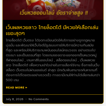
เว็บผลหวยลาว ไทยล็อตโต้ มีหวยให้เลือกเล่น
เยอะสุดๆ
ไทยล็อตโต้ เว็บตรง ได้จดทะเบียนเปิดให้บริการอย่างถูกกฎหมาย
มุ่งมั่น และพัฒนาให้เว็บไซต์มีรูปแบบการให้บริการมีความทันสมัย
ที่สุด และพร้อมให้บริการเกมพนันออนไลน์ครบวงจร อย่างตรงไป
ตรงมา และเป็นธรรมที่สุด โดยเกมของเราจะแยกออกเป็นหมวดหมู่
กีฬาออนไลน์ , เกมคาสิโนออนไลน์ , สล็อตออนไลน์ , เว็บผลหวย
ลาว ไทยล็อตโต้ เพื่อความเข้าใจง่ายในการเลือกใช้งาน ซึ่งภายในเว็บ
สล็อต เว็บตรงไม่ผ่านเอเย่นต์ ล่าสุด นักเดิมพันสามารถค้นหาเกมที่
ต้องการได้โดยตรงอย่างรวดเร็ว ทางเรามีเกมให้ท่านได้เลือกเล่นกว่า
500 เกม
READ MORE »
July 8, 2026
No Comments