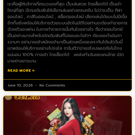
เราคือผู้ให้บริการที่ครบวงจรที่สุด เว็บเล่นหวย ไทยล็อตโต้ เป็นเจ้า
ใหญ่ที่สุด มีเกมเดิมพันให้เลือกเล่นอย่างครบครัน ไม่ว่าจะเป็น กีฬา
ออนไลน์ , คาสิโนออนไลน์ , สล็อตออนไลน์ เลือกเล่นได้แบบไม่มีเบื่อ
อีกทั้งยังพร้อมให้บริการด้วยระบบอัตโนมัติโดยท่านจะต้องทำรายการ
ด้วยตัวเองผ่าน ในการทำรายการนั้นทันใจอย่างใจ ถือว่าตอบโจทย์
เป็นอย่างมากสำหรับนักเดิมพันที่ไม่ชอบอะไรช้าๆ ต้องรอดำเนินกา
รงานๆ อย่ามารอช้าสมัครเข้ามาเป็นส่วนหนึ่งของเรากันได้แล้ววันนี้
เราพร้อมให้บริการอย่างโปร่งใส การันตีว่าจ่ายจริงปลอดภัยไม่โกง
แน่นอน 100% ทางเข้า ไทยล็อตโต้ แหล่งทำเงินของคนไทย เปิด
มาอย่างยาวนาน
READ MORE »
June 10, 2026
No Comments