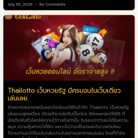
July 30, 2026
No Comments
Thailotto เว็บหวยรัฐ มีครบจบในเว็บเดียว
เล่นเลย
ถ้าอยากเล่นเกมพนันออนไลน์แบบไร้ขีดจำกัด Thailotto เว็บหวยรัฐ
เล่นแบบสุดเหวี่ยง ต้องเข้ามาเล่นกับเว็บตรง Winnerslot1688 ที่
นักเดิมพันทั่วโลกให้ความไว้วางใจเท่านั้น รับรองว่าท่านจะได้รับความ
สนุก ความคุ้มค่ากว่าที่คิด เพราะไม่ว่าจะเป็นเกมอะไรจากค่ายไหน
ก็ตามท่านจะได้รับเงินกลับบ้านไปอย่างมหาศาลแน่นอน ใครที่กำลัง