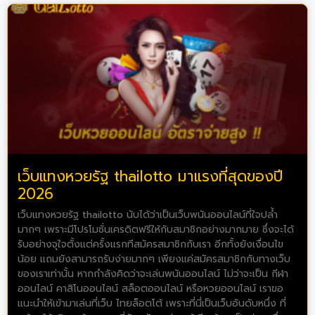
เว็บแทงหวยรัฐ thailotto มาแรงที่สุดของปี
2026
เว็บแทงหวยรัฐ thailotto นับได้ว่าเป็นเว็บพนันออนไลน์ที่ใจปล้ำ
มากๆ เพราะมีโปรโมชั่นเครดิตฟรีให้กับสมาชิกอย่างมากมาย ซึ่งจะได้
รับอย่างจุใจตั้งแต่ครั้งแรกทีสมัครสมาชิกกับเรา อีกทั้งยังเงื่อนไข
น้อย แถมยังสามารถรับง่ายมากๆ เพียงแค่สมัครสมาชิกกับทางเว็บ
ของเราเท่านั้น หากกำลังคิดว่าจะเล่นพนันออนไลน์ ไม่ว่าจะเป็น กีฬา
ออนไลน์ คาสิโนออนไลน์ สล็อตออนไลน์ หรือหวยออนไลน์ เราขอ
แนะนำให้เข้ามาเล่นที่เว็บ ไทยล็อตโต้ เพราะที่นี่เป็นเว็บอันดับหนึ่ง ที่