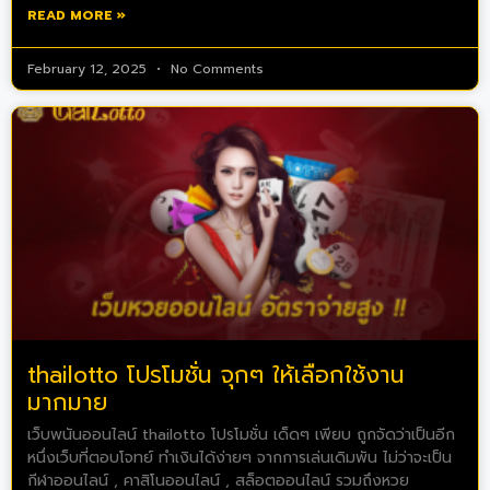
READ MORE »
February 12, 2025
No Comments
thailotto โปรโมชั่น จุกๆ ให้เลือกใช้งาน
มากมาย
เว็บพนันออนไลน์ thailotto โปรโมชั่น เด็ดๆ เพียบ ถูกจัดว่าเป็นอีก
หนึ่งเว็บที่ตอบโจทย์ ทำเงินได้ง่ายๆ จากการเล่นเดิมพัน ไม่ว่าจะเป็น
กีฬาออนไลน์ , คาสิโนออนไลน์ , สล็อตออนไลน์ รวมถึงหวย