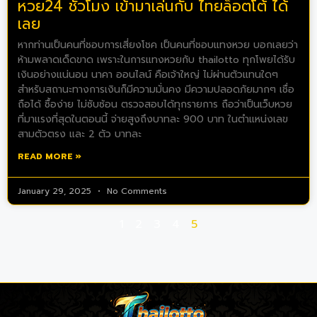
หวย24 ชั่วโมง เข้ามาเล่นกับ ไทยล็อตโต้ ได้
เลย
หากท่านเป็นคนที่ชอบการเสี่ยงโชค เป็นคนที่ชอบแทงหวย บอกเลยว่า
ห้ามพลาดเด็ดขาด เพราะในการแทงหวยกับ thailotto ทุกโพยได้รับ
เงินอย่างแน่นอน นาคา ออนไลน์ คือเจ้าใหญ่ ไม่ผ่านตัวแทนใดๆ
สำหรับสถานะทางการเงินก็มีความมั่นคง มีความปลอดภัยมากๆ เชื่อ
ถือได้ ซื้อง่าย ไม่ซับซ้อน ตรวจสอบได้ทุกรายการ ถือว่าเป็นเว็บหวย
ที่มาแรงที่สุดในตอนนี้ จ่ายสูงถึงบาทละ 900 บาท ในตำแหน่งเลข
สามตัวตรง และ 2 ตัว บาทละ
READ MORE »
January 29, 2025
No Comments
1
2
3
4
5