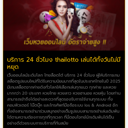
บริการ 24 ชั่วโมง thailotto เล่นได้ทั้งวันไม่มี
หยุด
เว็บออนไลน์ระดับโลก ไทยล็อตโต้ บริการ 24 ชั่วโมง ผู้ให้บริการเกม
สล็อตรูปแบบใหม่ที่ได้รับความนิยมมากที่สุดในประเทศไทยในปี 2025
มีเกมสล็อตจากค่ายดังทั่วโลกให้เลือกเล่นทุกแนว ทุกค่าย และหวย
มากกว่า 20 ประเภท หวยไทย หวยลาว หวยฮานอย หวยหุ้น โดยท่าน
สามารถเข้าถึงได้อย่างสะดวกที่สุดรองรับการใช้งานทุกระบบ ทั้ง
คอมพิวเตอร์ โน๊ตบุ๊ค และโทรศัพท์มือถือระบบ Ios & Android อีก
ทั้งยังสามารถเข้ามาร่วมสนุกอย่างเต็มรูปแบบสามารถเข้าเล่นเดิมพัน
ได้ตามความต้องการทุกที่ทุกเวลา ที่นี่ตอบโจทย์นักเดิมพันได้เป็น
อย่างดีด้วยระบบการบริการที่ทันสมัย