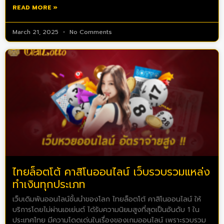
READ MORE »
March 21, 2025
No Comments
ไทยล็อตโต้ คาสิโนออนไลน์ เว็บรวบรวมแหล่ง
ทำเงินทุกประเภท
เว็บเดิมพันออนไลน์ชั้นนำของโลก ไทยล็อตโต้ คาสิโนออนไลน์ ให้
บริการโดยไม่ผ่านเอเย่นต์ ได้รับความนิยมสูงที่สุดเป็นอันดับ 1 ใน
ประเทศไทย มีความโดดเด่นในเรื่องของเกมออนไลน์ เพราะรวบรวม