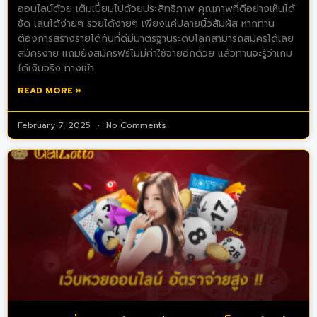
ออนไลน์ด้วย เต็มเปี่ยมไปด้วยประสิทธิภาพ คุณภาพที่ดีอย่างเห็นได้
ชัด เล่นได้ง่ายๆ รวยได้ง่ายๆ เพียงแค่ปลายนิ้วสัมผัส หากท่าน
ต้องการสร้างรายได้กับที่ดีมีมาตรฐานระดับโลกสามารถสมัครได้เลย
สมัครง่าย แถมยังสมัครฟรีไม่มีค่าใช้จ่ายอีกด้วย แล้วท่านจะรู้ว่าเกม
ได้เงินจริง ทางเข้า
READ MORE »
February 7, 2025
No Comments