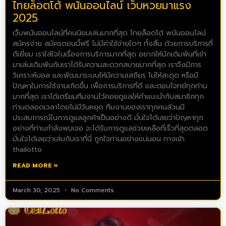
ไทยล็อตโต้ พนันออนไลน์ เว็บหวยมาแรง
2025
เว็บพนันออนไลน์ที่คนนิยมเล่นมากที่สุด ไทยล็อตโต้ พนันออนไลน์
สมัครง่าย สมัครตอนนี้ฟรี ไม่มีค่าใช้จ่ายใดๆ ทั้งสิ้น ด้วยการบริการที่
ดีเยี่ยม เราใส่ใจในเรื่องการบริการมากที่สุด อยากให้นักเดิมพันที่เข้า
มาเล่นเดิมพันกับเราได้รับความสะดวกสบายมากที่สุด เราจึงมีการ
วิเคราะห์บอล และพัฒนาระบบให้มีความเสถียร ไม่ให้สะดุด หรือมี
ปัญหาในการใช้งานเกิดขึ้น เพื่อการบริการที่ดี และตอบโจทย์ทุกท่าน
มากที่สุด เราได้เตรียมทีมงานไว้คอยดูแลให้คำแนะนำกับสมาชิกทุก
ท่านตลอดเวลาโดยไม่มีวันหยุด ทีมงานของเราทุกคนล้วนมี
ประสบการณ์ในการดูแลลูกค้าเป็นอย่างดี มั่นใจได้เลยว่าปัญหาทุก
อย่างที่ท่านกำลังพบเจอ จะได้รับการดูแลช่วยเหลือที่เร็วที่สุดตลอด
มั่นใจได้เลยว่าเล่นกับเราที่นี่ ถูกใจท่านอย่างแน่นอน ทางเข้า
thailotto
READ MORE »
March 30, 2025
No Comments