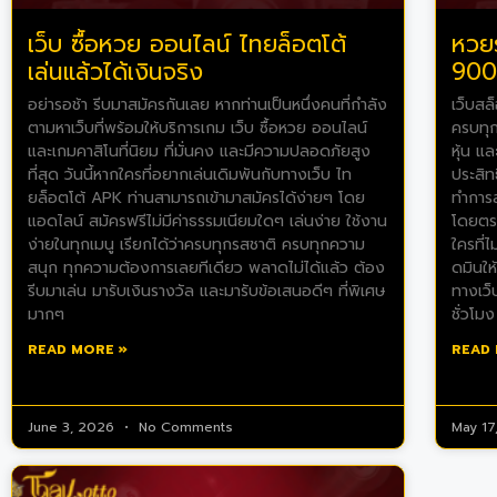
เว็บ ซื้อหวย ออนไลน์ ไทยล็อตโต้
หวยร
เล่นแล้วได้เงินจริง
90
อย่ารอช้า รีบมาสมัครกันเลย หากท่านเป็นหนึ่งคนที่กำลัง
เว็บส
ตามหาเว็บที่พร้อมให้บริการเกม เว็บ ซื้อหวย ออนไลน์
ครบทุ
และเกมคาสิโนที่นิยม ที่มั่นคง และมีความปลอดภัยสูง
หุ้น แ
ที่สุด วันนี้หากใครที่อยากเล่นเดิมพันกับทางเว็บ ไท
ประสิท
ยล็อตโต้ APK ท่านสามารถเข้ามาสมัครได้ง่ายๆ โดย
ทำการส
แอดไลน์ สมัครฟรีไม่มีค่าธรรมเนียมใดๆ เล่นง่าย ใช้งาน
โดยตรง
ง่ายในทุกเมนู เรียกได้ว่าครบทุกรสชาติ ครบทุกความ
ใครที่
สนุก ทุกความต้องการเลยทีเดียว พลาดไม่ได้แล้ว ต้อง
ดมินให
รีบมาเล่น มารับเงินรางวัล และมารับข้อเสนอดีๆ ที่พิเศษ
ทางเว็
มากๆ
ชั่วโมง
READ MORE »
READ
June 3, 2026
No Comments
May 1