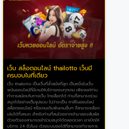
เว็บ สล็อตอนไลน์ thailotto เว็บมี
ครบจบในที่เดียว
เว็บ thailotto เป็นเว็บที่ล้ำสมัยที่สุด เป็นหนึ่งในเว็บ
พนันออนไลน์ที่มีเกมให้บริการครบทุกเกม เพียงแค่ท่าน
ทำการสมัครกับทางเว็บ ไทยล็อตโต้ ท่านก็สามารถร่วม
สนุกได้อย่างเต็มรูปแบบ ไม่ว่าจะเป็น คาสิโนออนไลน์
สล็อตออนไลน์ หรือเกมเดิมพันเกมอื่นๆ ก็สามารถเลือก
เล่นได้ทั้งหมด สำหรับท่านที่สนใจอยากเข้ามาลองสัมผัส
ด้วยตัวเองสามารถเข้าร่วมสนุกได้ตลอดเวลา เราเปิดให้
บริการ 24 ชั่วโมง ด้วยระบบออโต้ที่สามารถทำรายการ