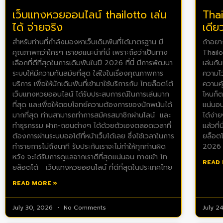
เว็บแทงหวยออนไลน์ thailotto เล่น
Thai
ได้ จ่ายจริง
เดีย
สำหรับท่านที่กำลังมองหาเว็บเดิมพันที่ได้มาตรฐาน มี
ถ้าอยา
คุณภาพกว่าใครๆ เราขอแนะนำที่นี่ เพราะถือว่าเป็นทาง
Thailo
เลือกที่ดีที่สุดในการเดิมพันในปี 2026 ที่นี่ มีการพัฒนา
เล่นกั
ระบบให้มีความทันสมัยที่สุด ใส่ใจในเรื่องคุณภาพการ
ความไว
บริการ เพื่อให้นักเดิมพันที่เข้ามาใช้บริการกับ ไทยล็อตโต้
ความคุ
เว็บแทงหวยออนไลน์ ได้รับประสบการณ์ในการเล่นมาก
ไหนก็ต
ที่สุด และเพื่อให้ตอบโจทย์ความต้องการของนักพนันได้
แน่นอน
มากที่สุด ท่านสามารถทำการสมัครสมาชิกผ่านไลน์ และ
ได้ง่า
ทำธุรกรรม ฝาก-ถอนต่างๆ ได้ด้วยตัวเองตลอดเวลาที่
แล้วที่
ต้องการผ่านระบบออโต้ที่หน้าเว็บได้เลย ซึ่งใช้เวลาในการ
ยล็อตโ
ทำรายการไม่ถึงนาที รับประกันเราจะไม่ทำให้ทุกท่านผิด
2026 เ
หวัง จะได้รับการดูแลจากเราดีที่สุดแน่นอน ทางเข้า ไท
READ
ยล็อตโต้ เว็บแทงหวยออนไลน์ ที่ดีที่สุดในประเทศไทย
READ MORE »
July 30, 2026
No Comments
July 2