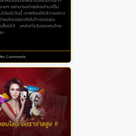
สำหรับนักเดิมพันที่ไม่ชอบอะไรช้าๆ
านๆ อย่ามารอช้าสมัครเข้ามาเป็น
นได้แล้ววันนี้ เราพร้อมให้บริการอย่าง
่าจ่ายจริงปลอดภัยไม่โกงแน่นอน
ทยล็อตโต้ แหล่งทำเงินของคนไทย
าน
No Comments