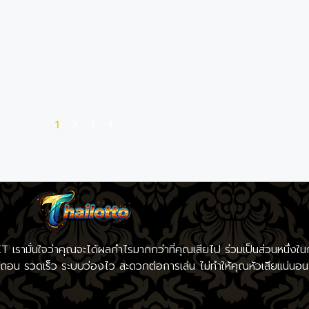
1
2
3
4
นใจว่าคุณจะได้ผลกำไรมากกว่าที่คุณเสียไป ร่วมเป็นส่วนหนึ่งในการล
ก-ถอน รวดเร็ว ระบบว่องไว สะดวกต่อการเล่น ไม่ทำให้คุณหัวเสียแน่นอ