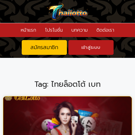
หน้าแรก
โปรโมชั่น
บทความ
ติดต่อเรา
สมัครสมาชิก
เข้าสู่ระบบ
Tag: ไทยล็อตโต้ เบท