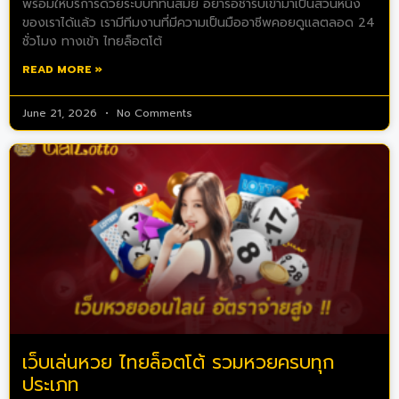
พร้อมให้บริการด้วยระบบที่ทันสมัย อย่ารอช้ารีบเข้ามาเป็นส่วนหนึ่ง
ของเราได้แล้ว เรามีทีมงานที่มีความเป็นมืออาชีพคอยดูแลตลอด 24
ชั่วโมง ทางเข้า ไทยล็อตโต้
READ MORE »
June 21, 2026
No Comments
เว็บเล่นหวย ไทยล็อตโต้ รวมหวยครบทุก
ประเภท