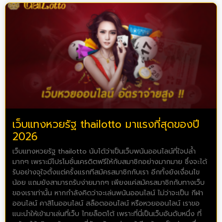
เว็บแทงหวยรัฐ thailotto มาแรงที่สุดของปี
2026
เว็บแทงหวยรัฐ thailotto นับได้ว่าเป็นเว็บพนันออนไลน์ที่ใจปล้ำ
มากๆ เพราะมีโปรโมชั่นเครดิตฟรีให้กับสมาชิกอย่างมากมาย ซึ่งจะได้
รับอย่างจุใจตั้งแต่ครั้งแรกทีสมัครสมาชิกกับเรา อีกทั้งยังเงื่อนไข
น้อย แถมยังสามารถรับง่ายมากๆ เพียงแค่สมัครสมาชิกกับทางเว็บ
ของเราเท่านั้น หากกำลังคิดว่าจะเล่นพนันออนไลน์ ไม่ว่าจะเป็น กีฬา
ออนไลน์ คาสิโนออนไลน์ สล็อตออนไลน์ หรือหวยออนไลน์ เราขอ
แนะนำให้เข้ามาเล่นที่เว็บ ไทยล็อตโต้ เพราะที่นี่เป็นเว็บอันดับหนึ่ง ที่