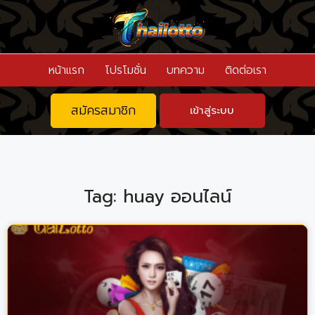
หน้าแรก
โปรโมชั่น
บทความ
ติดต่อเรา
สมัครสมาชิก
เข้าสู่ระบบ
Tag: huay ออนไลน์