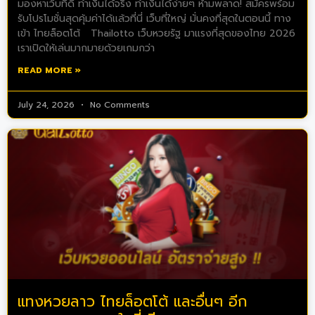
มองหาเว็บที่ดี ทำเงินได้จริง ทำเงินได้ง่ายๆ ห้ามพลาด! สมัครพร้อม
รับโปรโมชั่นสุดคุ้มค่าได้แล้วที่นี่ เว็บที่ใหญ่ มั่นคงที่สุดในตอนนี้ ทาง
เข้า ไทยล็อตโต้ Thailotto เว็บหวยรัฐ มาแรงที่สุดของไทย 2026
เราเปิดให้เล่นมากมายด้วยเกมกว่า
READ MORE »
July 24, 2026
No Comments
แทงหวยลาว ไทยล็อตโต้ และอื่นๆ อีก