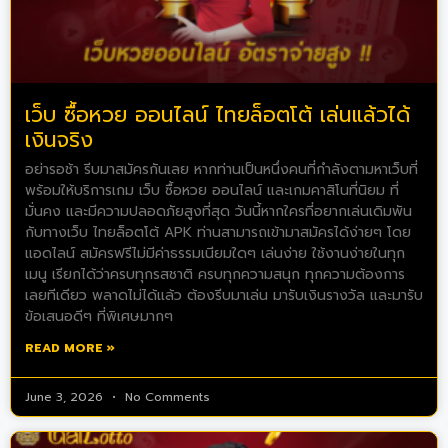
เว็บ ซื้อหวย ออนไลน์ ไทยล็อตโต้ เล่นแล้วได้
เงินจริง
อย่ารอช้า รีบมาสมัครกันเลย หากท่านเป็นหนึ่งคนที่กำลังตามหาเว็บที่
พร้อมให้บริการเกม เว็บ ซื้อหวย ออนไลน์ และเกมคาสิโนที่นิยม ที่
มั่นคง และมีความปลอดภัยสูงที่สุด วันนี้หากใครที่อยากเล่นเดิมพัน
กับทางเว็บ ไทยล็อตโต้ APK ท่านสามารถเข้ามาสมัครได้ง่ายๆ โดย
แอดไลน์ สมัครฟรีไม่มีค่าธรรมเนียมใดๆ เล่นง่าย ใช้งานง่ายในทุก
เมนู เรียกได้ว่าครบทุกรสชาติ ครบทุกความสนุก ทุกความต้องการ
เลยทีเดียว พลาดไม่ได้แล้ว ต้องรีบมาเล่น มารับเงินรางวัล และมารับ
ข้อเสนอดีๆ ที่พิเศษมากๆ
READ MORE »
June 3, 2026
No Comments