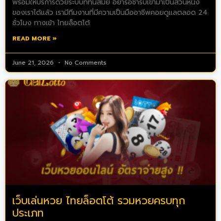
พร้อมให้บริการด้วยระบบที่ทันสมัย อย่ารอช้ารีบเข้ามาเป็นส่วนหนึ่ง
ของเราได้แล้ว เรามีทีมงานที่มีความเป็นมืออาชีพคอยดูแลตลอด 24
ชั่วโมง ทางเข้า ไทยล็อตโต้
READ MORE »
June 21, 2026
No Comments
เว็บเล่นหวย ไทยล็อตโต้ รวมหวยครบทุก
ประเภท