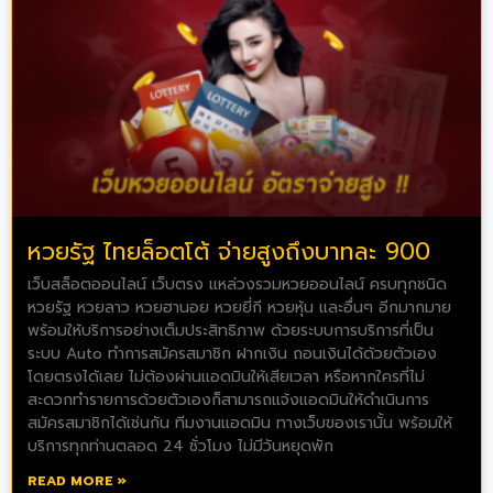
หวยรัฐ ไทยล็อตโต้ จ่ายสูงถึงบาทละ 900
เว็บสล็อตออนไลน์ เว็บตรง แหล่วงรวมหวยออนไลน์ ครบทุกชนิด
หวยรัฐ หวยลาว หวยฮานอย หวยยี่กี หวยหุ้น และอื่นๆ อีกมากมาย
พร้อมให้บริการอย่างเต็มประสิทธิภาพ ด้วยระบบการบริการที่เป็น
ระบบ Auto ทำการสมัครสมาชิก ฝากเงิน ถอนเงินได้ด้วยตัวเอง
โดยตรงได้เลย ไม่ต้องผ่านแอดมินให้เสียเวลา หรือหากใครที่ไม่
สะดวกทำรายการด้วยตัวเองก็สามารถแจ้งแอดมินให้ดำเนินการ
สมัครสมาชิกได้เช่นกัน ทีมงานแอดมิน ทางเว็บของเรานั้น พร้อมให้
บริการทุกท่านตลอด 24 ชั่วโมง ไม่มีวันหยุดพัก
READ MORE »