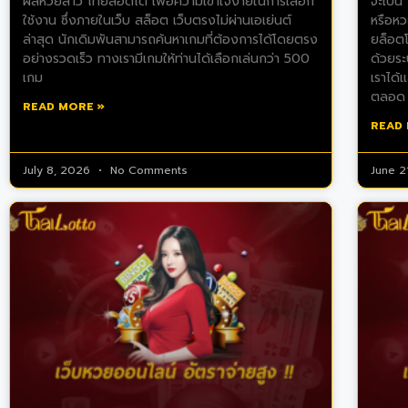
ผลหวยลาว ไทยล็อตโต้ เพื่อความเข้าใจง่ายในการเลือก
จะเป็น
ใช้งาน ซึ่งภายในเว็บ สล็อต เว็บตรงไม่ผ่านเอเย่นต์
หรือหว
ล่าสุด นักเดิมพันสามารถค้นหาเกมที่ต้องการได้โดยตรง
ยล็อตโต
อย่างรวดเร็ว ทางเรามีเกมให้ท่านได้เลือกเล่นกว่า 500
ด้วยระ
เกม
เราได้
ตลอด 
READ MORE »
READ
July 8, 2026
No Comments
June 2