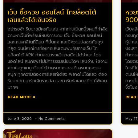
เว็บ ซื้อหวย ออนไลน์ ไทยล็อตโต้
หวยร
เล่นแล้วได้เงินจริง
90
อย่ารอช้า รีบมาสมัครกันเลย หากท่านเป็นหนึ่งคนที่กำลัง
เว็บส
ตามหาเว็บที่พร้อมให้บริการเกม เว็บ ซื้อหวย ออนไลน์
ครบทุ
และเกมคาสิโนที่นิยม ที่มั่นคง และมีความปลอดภัยสูง
หุ้น แ
ที่สุด วันนี้หากใครที่อยากเล่นเดิมพันกับทางเว็บ ไท
ประสิท
ยล็อตโต้ APK ท่านสามารถเข้ามาสมัครได้ง่ายๆ โดย
ทำการส
แอดไลน์ สมัครฟรีไม่มีค่าธรรมเนียมใดๆ เล่นง่าย ใช้งาน
โดยตรง
ง่ายในทุกเมนู เรียกได้ว่าครบทุกรสชาติ ครบทุกความ
ใครที่
สนุก ทุกความต้องการเลยทีเดียว พลาดไม่ได้แล้ว ต้อง
ดมินให
รีบมาเล่น มารับเงินรางวัล และมารับข้อเสนอดีๆ ที่พิเศษ
ทางเว็
มากๆ
ชั่วโมง
READ MORE »
READ
June 3, 2026
No Comments
May 1