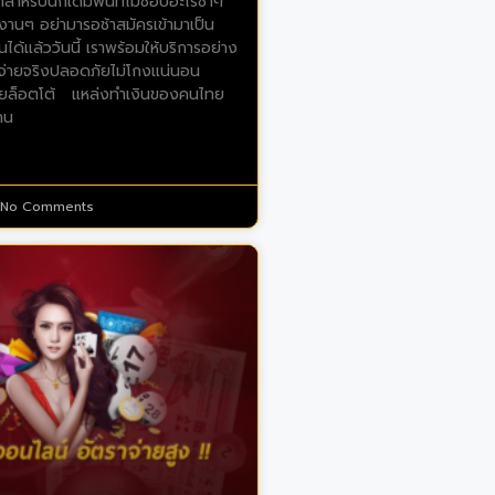
สำหรับนักเดิมพันที่ไม่ชอบอะไรช้าๆ
านๆ อย่ามารอช้าสมัครเข้ามาเป็น
นได้แล้ววันนี้ เราพร้อมให้บริการอย่าง
่าจ่ายจริงปลอดภัยไม่โกงแน่นอน
ทยล็อตโต้ แหล่งทำเงินของคนไทย
าน
No Comments