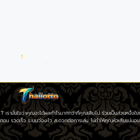
1
2
3
4
5
นใจว่าคุณจะได้ผลกำไรมากกว่าที่คุณเสียไป ร่วมเป็นส่วนหนึ่งในการล
ก-ถอน รวดเร็ว ระบบว่องไว สะดวกต่อการเล่น ไม่ทำให้คุณหัวเสียแน่นอ