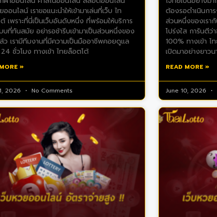
 กีฬาออนไลน์ คาสิโนออนไลน์ สล็อตออนไลน์
โจทย์เป็นอย่างมาก
ยออนไลน์ เราขอแนะนำให้เข้ามาเล่นที่เว็บ ไท
ต้องรอดำเนินการง
้ เพราะที่นี่เป็นเว็บอันดับหนึ่ง ที่พร้อมให้บริการ
ส่วนหนึ่งของเรากั
บบที่ทันสมัย อย่ารอช้ารีบเข้ามาเป็นส่วนหนึ่งของ
โปร่งใส การันตีว
แล้ว เรามีทีมงานที่มีความเป็นมืออาชีพคอยดูแล
100% ทางเข้า ไ
24 ชั่วโมง ทางเข้า ไทยล็อตโต้
เปิดมาอย่างยาวน
 MORE »
READ MORE »
1, 2026
No Comments
June 10, 2026