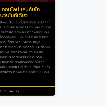
า ออนไลน์ เล่นกับไท
รบจบในทีเดียว
ailotto เว็บที่ดีที่สุดในปี 2027 นี้
นดับ 1 ด้านการบริการ มีเกมพนันที่หลาก
ดิมพันได้เลือกเล่น ทั้งกีฬาออนไลน์
ล็อตออนไลน์ เพียงแค่สมัครสมาชิก
ุกท่านก็สามารถเข้าไปร่วมสนุก
้างรายได้กับเราได้ตลอด 24 ชั่วโมง
นักเดิมพันสามารถฝาก-ถอนเงินได้
ออโต้ โดยไม่มีขั้นต่ำ สะดวก
ล่นกับเราไม่ต้องห่วงว่าจะโดนโกง
งไม่ผ่านเอเย่นต์ ท่านจะได้เล่นกับเจ้า
องแล้วรับรองจะติดใจอย่างแน่นอน
o Comments