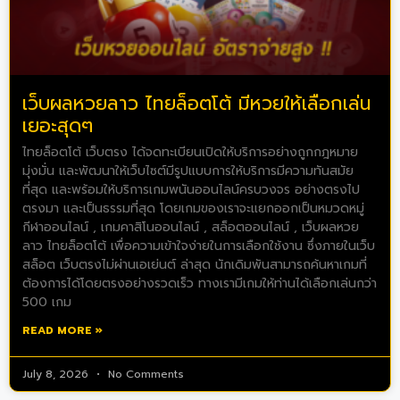
เว็บผลหวยลาว ไทยล็อตโต้ มีหวยให้เลือกเล่น
เยอะสุดๆ
ไทยล็อตโต้ เว็บตรง ได้จดทะเบียนเปิดให้บริการอย่างถูกกฎหมาย
มุ่งมั่น และพัฒนาให้เว็บไซต์มีรูปแบบการให้บริการมีความทันสมัย
ที่สุด และพร้อมให้บริการเกมพนันออนไลน์ครบวงจร อย่างตรงไป
ตรงมา และเป็นธรรมที่สุด โดยเกมของเราจะแยกออกเป็นหมวดหมู่
กีฬาออนไลน์ , เกมคาสิโนออนไลน์ , สล็อตออนไลน์ , เว็บผลหวย
ลาว ไทยล็อตโต้ เพื่อความเข้าใจง่ายในการเลือกใช้งาน ซึ่งภายในเว็บ
สล็อต เว็บตรงไม่ผ่านเอเย่นต์ ล่าสุด นักเดิมพันสามารถค้นหาเกมที่
ต้องการได้โดยตรงอย่างรวดเร็ว ทางเรามีเกมให้ท่านได้เลือกเล่นกว่า
500 เกม
READ MORE »
July 8, 2026
No Comments