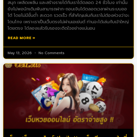
สนุก เพลิดเพลิน และสร้างรายได้กับเราได้ตลอด 24 ชั่วโมง เท่านั้น
ยังไม่พอนักเดิมพันสามารถฝาก-ถอนเงินได้ตลอดเวลาผ่านระบบออ
โต้ โดยไม่มีขั้นต่ำ สะดวก รวดเร็ว ที่สำคัญเล่นกับเราไม่ต้องห่วงว่าจะ
โดนโกง เพราะเราเป็นเว็บตรงไม่ผ่านเอเย่นต์ ท่านจะได้เล่นกับเจ้าใหญ่
โดยตรง ได้ลองแล้วรับรองจะติดใจอย่างแน่นอน
READ MORE »
May 13, 2026
No Comments