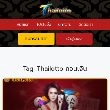
หน้าแรก
โปรโมชั่น
บทความ
ติดต่อเรา
สมัครสมาชิก
เข้าสู่ระบบ
Tag: Thailotto ถอนเงิน