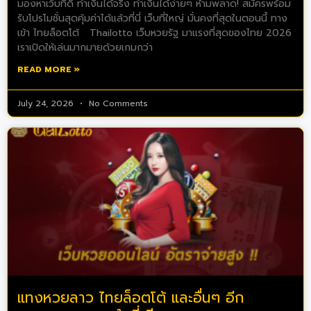
มองหาเว็บที่ดี ทำเงินได้จริง ทำเงินได้ง่ายๆ ห้ามพลาด! สมัครพร้อม
รับโปรโมชั่นสุดคุ้มค่าได้แล้วที่นี่ เว็บที่ใหญ่ มั่นคงที่สุดในตอนนี้ ทาง
เข้า ไทยล็อตโต้ Thailotto เว็บหวยรัฐ มาแรงที่สุดของไทย 2026
เราเปิดให้เล่นมากมายด้วยเกมกว่า
READ MORE »
July 24, 2026
No Comments
แทงหวยลาว ไทยล็อตโต้ และอื่นๆ อีก