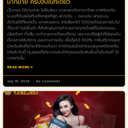
มากมาย ครบจบในที่เดียว
เว็บตรง ใช้งานง่าย ไม่ซับซ้อน ระบบรองรับภาษาไทย มาพร้อมกับ
ระบบที่ทันสมัยที่เสถียรสูงที่สุด ฝากเงิน – ถอนเงิน ผ่านระบบ
อัตโนมัติที่หน้าเว็บ แทงหวยลาว ไทยล็อตโต้ ได้ด้วยตัวเองภายในไม่
กี่วินาที ไม่มีขั้นต่ำ ที่สำคัญในการทำรายการทุกครั้งฟรีไม่มีค่าธรรม
เนียมใดๆ ทั้งสิ้น จะทำรายการกี่รอบก็ตาม เพราะเราคือผู้นำที่มั่นคงใน
เรื่องการให้บริการ และทางการเงิน เชื่อถือได้ 100% การันตีจากยอด
นักเดิมพันที่เข้ามาใช้งานกับเรา หากใครสนใจเข้าร่วมสนุกเพลิดเพลิน
ได้แล้ววันนี้ ทุนน้อยก็สามารถเล่นได้ทุกเกมเดิมพันขั้นต่ำเริ่มต้นที่ 10
บาทเท่านั้น
READ MORE »
July 16, 2026
No Comments