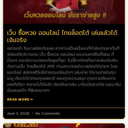
เว็บ ซื้อหวย ออนไลน์ ไทยล็อตโต้ เล่นแล้วได้
เงินจริง
อย่ารอช้า รีบมาสมัครกันเลย หากท่านเป็นหนึ่งคนที่กำลังตามหาเว็บที่
พร้อมให้บริการเกม เว็บ ซื้อหวย ออนไลน์ และเกมคาสิโนที่นิยม ที่
มั่นคง และมีความปลอดภัยสูงที่สุด วันนี้หากใครที่อยากเล่นเดิมพัน
กับทางเว็บ ไทยล็อตโต้ APK ท่านสามารถเข้ามาสมัครได้ง่ายๆ โดย
แอดไลน์ สมัครฟรีไม่มีค่าธรรมเนียมใดๆ เล่นง่าย ใช้งานง่ายในทุก
เมนู เรียกได้ว่าครบทุกรสชาติ ครบทุกความสนุก ทุกความต้องการ
เลยทีเดียว พลาดไม่ได้แล้ว ต้องรีบมาเล่น มารับเงินรางวัล และมารับ
ข้อเสนอดีๆ ที่พิเศษมากๆ
READ MORE »
June 3, 2026
No Comments