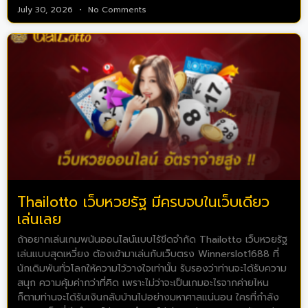
July 30, 2026
No Comments
Thailotto เว็บหวยรัฐ มีครบจบในเว็บเดียว
เล่นเลย
ถ้าอยากเล่นเกมพนันออนไลน์แบบไร้ขีดจำกัด Thailotto เว็บหวยรัฐ
เล่นแบบสุดเหวี่ยง ต้องเข้ามาเล่นกับเว็บตรง Winnerslot1688 ที่
นักเดิมพันทั่วโลกให้ความไว้วางใจเท่านั้น รับรองว่าท่านจะได้รับความ
สนุก ความคุ้มค่ากว่าที่คิด เพราะไม่ว่าจะเป็นเกมอะไรจากค่ายไหน
ก็ตามท่านจะได้รับเงินกลับบ้านไปอย่างมหาศาลแน่นอน ใครที่กำลัง