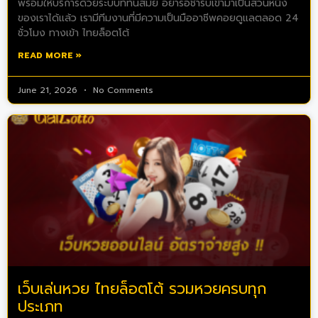
พร้อมให้บริการด้วยระบบที่ทันสมัย อย่ารอช้ารีบเข้ามาเป็นส่วนหนึ่ง
ของเราได้แล้ว เรามีทีมงานที่มีความเป็นมืออาชีพคอยดูแลตลอด 24
ชั่วโมง ทางเข้า ไทยล็อตโต้
READ MORE »
June 21, 2026
No Comments
เว็บเล่นหวย ไทยล็อตโต้ รวมหวยครบทุก
ประเภท