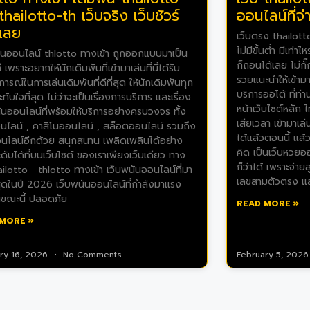
thailotto-th เว็บจริง เว็บชัวร์
ออนไลน์ที่จ
เลย
เว็บตรง thailott
ไม่มีขั้นต่ำ มีเท
ันออนไลน์ thlotto ทางเข้า ถูกออกแบบมาเป็น
ก็ถอนได้เลย ไม่กั
 เพราะอยากให้นักเดิมพันที่เข้ามาเล่นที่นี่ได้รับ
รวยแนะนำให้เข้าม
ารณ์ในการเล่นเดิมพันที่ดีที่สุด ให้นักเดิมพันทุก
บริการออโต้ ที่ท
ทับใจที่สุด ไม่ว่าจะเป็นเรื่องการบริการ และเรื่อง
หน้าเว็บไซต์หลัก ไ
นออนไลน์ที่พร้อมให้บริการอย่างครบวงจร ทั้ง
เสียเวลา เข้ามาเล
นไลน์ , คาสิโนออนไลน์ , สล็อตออนไลน์ รวมถึง
ได้แล้วตอนนี้ แล้วท
ไลน์อีกด้วย สนุกสนาน เพลิดเพลินได้อย่าง
คิด เป็นเว็บหวยออ
ะดับได้ที่บนเว็บไซต์ ของเราเพียงเว็บเดียว ทาง
ก็ว่าได้ เพราะจ่
hailotto thlotto ทางเข้า เว็บพนันออนไลน์ที่มา
เลขสามตัวตรง แ
สุดในปี 2026 เว็บพนันออนไลน์ที่กำลังมาแรง
ในขณะนี้ ปลอดภัย
READ MORE »
 MORE »
ry 16, 2026
No Comments
February 5, 202