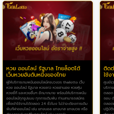
หวย ออนไลน์ รัฐบาล ไทยล็อตโต้
ติดต
เว็บหวยอันดับหนึ่งของไทย
ใช้ง
ผู้ให้บริการเกมพนันออนไลน์ครบวงจร thailotto เว็บ
ศูนย์รว
หวย ออนไลน์ รัฐบาล หวยลาว หวยฮานอย หวยหุ้น
บริการ
หวยยี่กี และหวยอื่นๆ อีกมากมาย พร้อมให้บริการพนัน
ตลอด 
ออนไลน์ทุกรูปแบบ ทุกการเดิมพัน ท่านสามารถสมัคร
ถอน ด้
เพื่อเข้าใช้งานได้ตลอด 24 ชั่วโมง ไม่ว่าจะต้องการเดิม
ตลอดเว
พันกีฬาออนไลน์ เช่น แทงบอล แทงบาส แทงมวย หรือ
ปฏิบัต