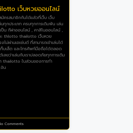
ilotto เว็บหวยออนไลน์
มัครสมาชิกกันได้แล้วที่เว็บ เว็บ
เล่นทุกประเภท ครบทุกการเดิมพัน เล่น
จะเป็น กีฬาออนไลน์ , คาสิโนออนไลน์ ,
ะ thlotto thailotto เว็บหวย
ไม่ผ่านเอเย่นต์ ที่สามารถเข้าเล่นได้
แท็บเล็ต และโทรศัพท์มือถือได้ตลอด
ได้เลยว่าเล่นกับเราปลอดภัยทุกการเดิม
้า thailotto ในส่วนของการทำ
งิน
o Comments