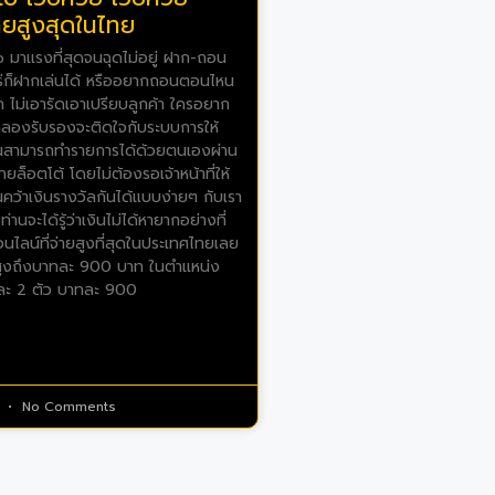
่ายสูงสุดในไทย
o มาแรงที่สุดจนฉุดไม่อยู่ ฝาก-ถอน
่าไหร่ก็ฝากเล่นได้ หรืออยากถอนตอนไหน
๊ก ไม่เอารัดเอาเปรียบลูกค้า ใครอยาก
าลองรับรองจะติดใจกับระบบการให้
่านสามารถทำรายการได้ด้วยตนเองผ่าน
ทยล็อตโต้ โดยไม่ต้องรอเจ้าหน้าที่ให้
่นคว้าเงินรางวัลกันได้แบบง่ายๆ กับเรา
่านจะได้รู้ว่าเงินไม่ได้หายากอย่างที่
นไลน์ที่จ่ายสูงที่สุดในประเทศไทยเลย
ายสูงถึงบาทละ 900 บาท ในตำแหน่ง
ละ 2 ตัว บาทละ 900
6
No Comments