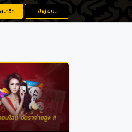
สมาชิก
เข้าสู่ระบบ