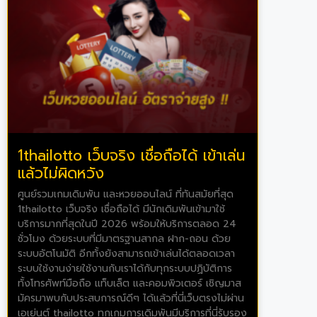
1thailotto เว็บจริง เชื่อถือได้ เข้าเล่น
แล้วไม่ผิดหวัง
ศูนย์รวมเกมเดิมพัน และหวยออนไลน์ ที่ทันสมัยที่สุด
1thailotto เว็บจริง เชื่อถือได้ มีนักเดิมพันเข้ามาใช้
บริการมากที่สุดในปี 2026 พร้อมให้บริการตลอด 24
ชั่วโมง ด้วยระบบที่มีมาตรฐานสากล ฝาก-ถอน ด้วย
ระบบอัตโนมัติ อีกทั้งยังสามารถเข้าเล่นได้ตลอดเวลา
ระบบใช้งานง่ายใช้งานกับเราได้กับทุกระบบปฏิบัติการ
ทั้งโทรศัพท์มือถือ แท็บเล็ต และคอมพิวเตอร์ เชิญมาส
มัครมาพบกับประสบการณ์ดีๆ ได้แล้วที่นี่เว็บตรงไม่ผ่าน
เอเย่นต์ thailotto ทุกเกมการเดิมพันมีบริการที่นี่รับรอง