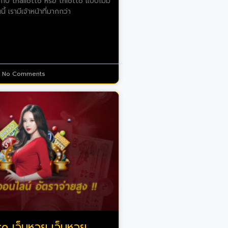
กับ thailotto หรือ thlotto แบบไม่มี
ี้ เรามีเจ้าหน้าที่มากกว่า
No Comments
tto เว็บหวย เว็บหวย