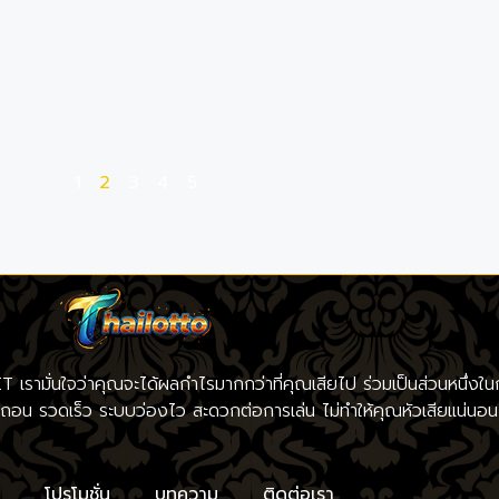
1
2
3
4
5
นใจว่าคุณจะได้ผลกำไรมากกว่าที่คุณเสียไป ร่วมเป็นส่วนหนึ่งในการล
ก-ถอน รวดเร็ว ระบบว่องไว สะดวกต่อการเล่น ไม่ทำให้คุณหัวเสียแน่นอ
โปรโมชั่น
บทความ
ติดต่อเรา