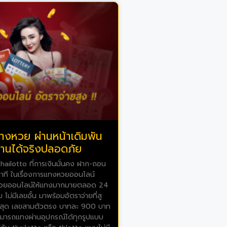
ทงหวย ผ่านหน้าเดิมพัน
งานได้จริงปลอดภัย
hailotto ที่การเงินมั่นคง ฝาก-ถอน
 นาที ในเรื่องการแทงหวยออนไลน์
มีหวยออนไลน์ให้แทงมากมายตลอด 24
ม ไม่มีเลขอั้น มาพร้อมอัตราจ่ายที่สู
ูงสุด เลขสามตัวตรง บาทละ 900 บาท
ามารถแทงผ่านอุปกรณ์ได้ทุกรูปแบบ