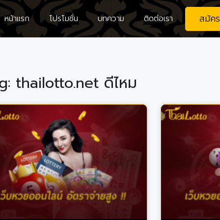
สมัคร
หน้าแรก
โปรโมชั่น
บทความ
ติดต่อเรา
g: thailotto.net ดีไหม