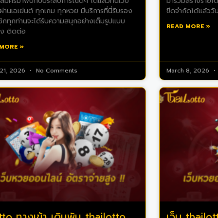
สมัครมาพบกับประสบการณ์ดีๆ ได้แล้วที่นี่เว็บ
มาร่วมสร้างรายได้
ผ่านเอเย่นต์ ทุกเกม ทุกหวย มีบริการที่นี่รับรอง
ขีดจำกัดได้แล้ววันน
ชิกทุกท่านจะได้รับความสนุกอย่างเต็มรูปแบบ
READ MORE »
ง ติดต่อ
 MORE »
 21, 2026
No Comments
March 8, 2026
tto ทางเข้า เดิมพัน thailotto
เว็บ thailo