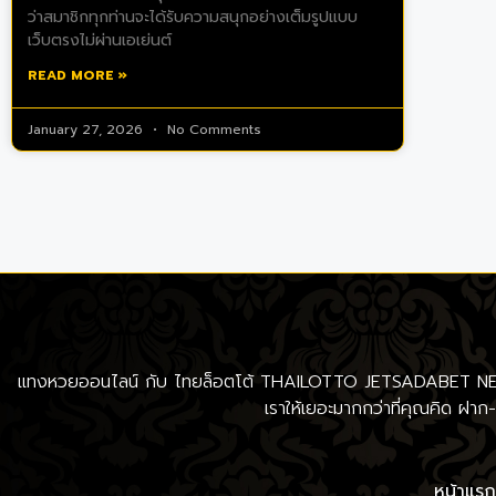
ว่าสมาชิกทุกท่านจะได้รับความสนุกอย่างเต็มรูปแบบ
เว็บตรงไม่ผ่านเอเย่นต์
READ MORE »
January 27, 2026
No Comments
แทงหวยออนไลน์ กับ ไทยล็อตโต้ THAILOTTO JETSADABET NET เรามั่
เราให้เยอะมากกว่าที่คุณคิด ฝา
หน้าแรก