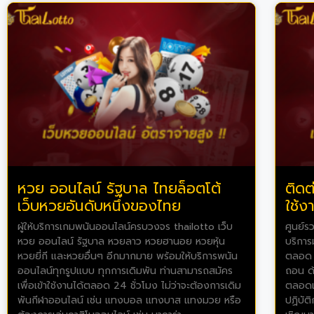
หวย ออนไลน์ รัฐบาล ไทยล็อตโต้
ติดต
เว็บหวยอันดับหนึ่งของไทย
ใช้ง
ผู้ให้บริการเกมพนันออนไลน์ครบวงจร thailotto เว็บ
ศูนย์รว
หวย ออนไลน์ รัฐบาล หวยลาว หวยฮานอย หวยหุ้น
บริการ
หวยยี่กี และหวยอื่นๆ อีกมากมาย พร้อมให้บริการพนัน
ตลอด 
ออนไลน์ทุกรูปแบบ ทุกการเดิมพัน ท่านสามารถสมัคร
ถอน ด้
เพื่อเข้าใช้งานได้ตลอด 24 ชั่วโมง ไม่ว่าจะต้องการเดิม
ตลอดเว
พันกีฬาออนไลน์ เช่น แทงบอล แทงบาส แทงมวย หรือ
ปฏิบัต