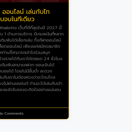
า ออนไลน์ เล่นกับไท
รบจบในทีเดียว
ailotto เว็บที่ดีที่สุดในปี 2027 นี้
นดับ 1 ด้านการบริการ มีเกมพนันที่หลาก
ดิมพันได้เลือกเล่น ทั้งกีฬาออนไลน์
ล็อตออนไลน์ เพียงแค่สมัครสมาชิก
ุกท่านก็สามารถเข้าไปร่วมสนุก
้างรายได้กับเราได้ตลอด 24 ชั่วโมง
นักเดิมพันสามารถฝาก-ถอนเงินได้
ออโต้ โดยไม่มีขั้นต่ำ สะดวก
ล่นกับเราไม่ต้องห่วงว่าจะโดนโกง
งไม่ผ่านเอเย่นต์ ท่านจะได้เล่นกับเจ้า
องแล้วรับรองจะติดใจอย่างแน่นอน
o Comments