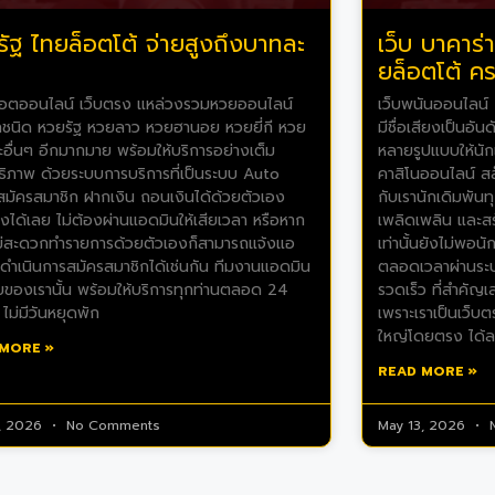
ัฐ ไทยล็อตโต้ จ่ายสูงถึงบาทละ
เว็บ บาคาร่
0
ยล็อตโต้ ค
ล็อตออนไลน์ เว็บตรง แหล่วงรวมหวยออนไลน์
เว็บพนันออนไลน์ th
กชนิด หวยรัฐ หวยลาว หวยฮานอย หวยยี่กี หวย
มีชื่อเสียงเป็นอั
ละอื่นๆ อีกมากมาย พร้อมให้บริการอย่างเต็ม
หลายรูปแบบให้นักเ
ธิภาพ ด้วยระบบการบริการที่เป็นระบบ Auto
คาสิโนออนไลน์ ส
มัครสมาชิก ฝากเงิน ถอนเงินได้ด้วยตัวเอง
กับเรานักเดิมพันท
ได้เลย ไม่ต้องผ่านแอดมินให้เสียเวลา หรือหาก
เพลิดเพลิน และสร
ไม่สะดวกทำรายการด้วยตัวเองก็สามารถแจ้งแอ
เท่านั้นยังไม่พอ
้ดำเนินการสมัครสมาชิกได้เช่นกัน ทีมงานแอดมิน
ตลอดเวลาผ่านระบบ
บของเรานั้น พร้อมให้บริการทุกท่านตลอด 24
รวดเร็ว ที่สำคัญเ
 ไม่มีวันหยุดพัก
เพราะเราเป็นเว็บตร
ใหญ่โดยตรง ได้ล
 MORE »
READ MORE »
7, 2026
No Comments
May 13, 2026
N