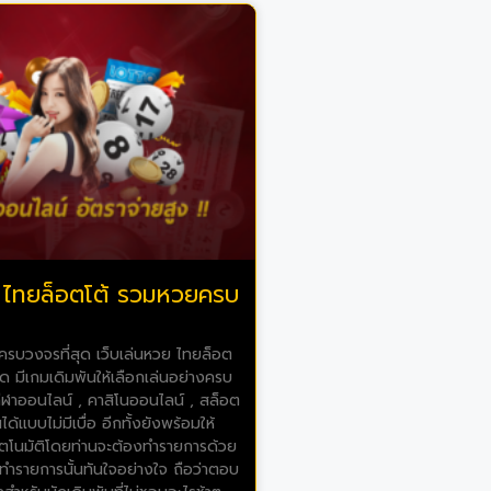
ย ไทยล็อตโต้ รวมหวยครบ
ที่ครบวงจรที่สุด เว็บเล่นหวย ไทยล็อต
่สุด มีเกมเดิมพันให้เลือกเล่นอย่างครบ
 กีฬาออนไลน์ , คาสิโนออนไลน์ , สล็อต
ด้แบบไม่มีเบื่อ อีกทั้งยังพร้อมให้
ัตโนมัติโดยท่านจะต้องทำรายการด้วย
ทำรายการนั้นทันใจอย่างใจ ถือว่าตอบ