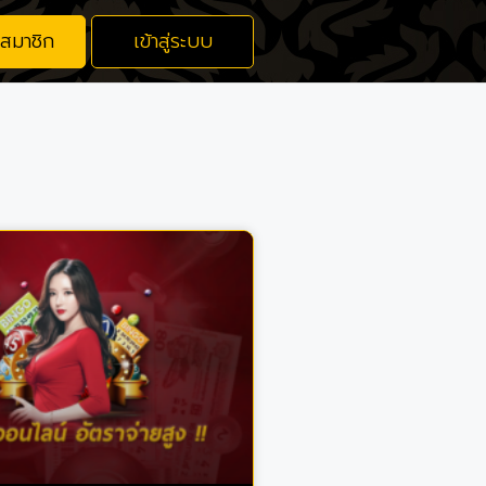
สมาชิก
เข้าสู่ระบบ