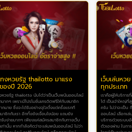
แทงหวยรัฐ thailotto มาแรง
เว็บเล่นหว
ุดของปี 2026
ทุกประเภท
งหวยรัฐ thailotto นับได้ว่าเป็นเว็บพนันออนไลน์
เราคือผู้ให้บริการ
ล้ำมากๆ เพราะมีโปรโมชั่นเครดิตฟรีให้กับสมาชิก
โต้ เป็นเจ้าใหญ่ที
ากมาย ซึ่งจะได้รับอย่างจุใจตั้งแต่ครั้งแรกที
ครัน ไม่ว่าจะเป็น
มาชิกกับเรา อีกทั้งยังเงื่อนไขน้อย แถมยัง
ออนไลน์ เลือกเล่นไ
รับง่ายมากๆ เพียงแค่สมัครสมาชิกกับทางเว็บ
บริการด้วยระบบอ
เท่านั้น หากกำลังคิดว่าจะเล่นพนันออนไลน์ ไม่ว่า
ตัวเองผ่าน ในการ