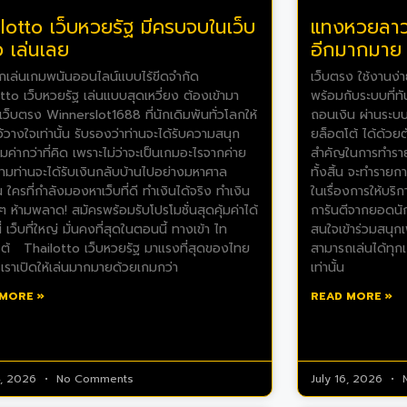
lotto เว็บหวยรัฐ มีครบจบในเว็บ
แทงหวยลาว 
ว เล่นเลย
อีกมากมาย 
กเล่นเกมพนันออนไลน์แบบไร้ขีดจำกัด
เว็บตรง ใช้งานง่
tto เว็บหวยรัฐ เล่นแบบสุดเหวี่ยง ต้องเข้ามา
พร้อมกับระบบที่ทั
บเว็บตรง Winnerslot1688 ที่นักเดิมพันทั่วโลกให้
ถอนเงิน ผ่านระบบ
้วางใจเท่านั้น รับรองว่าท่านจะได้รับความสนุก
ยล็อตโต้ ได้ด้วยตัว
้มค่ากว่าที่คิด เพราะไม่ว่าจะเป็นเกมอะไรจากค่าย
สำคัญในการทำรายก
ามท่านจะได้รับเงินกลับบ้านไปอย่างมหาศาล
ทั้งสิ้น จะทำรายกา
 ใครที่กำลังมองหาเว็บที่ดี ทำเงินได้จริง ทำเงิน
ในเรื่องการให้บริ
ยๆ ห้ามพลาด! สมัครพร้อมรับโปรโมชั่นสุดคุ้มค่าได้
การันตีจากยอดนักเ
นี่ เว็บที่ใหญ่ มั่นคงที่สุดในตอนนี้ ทางเข้า ไท
สนใจเข้าร่วมสนุกเ
ต้ Thailotto เว็บหวยรัฐ มาแรงที่สุดของไทย
สามารถเล่นได้ทุกเก
ราเปิดให้เล่นมากมายด้วยเกมกว่า
เท่านั้น
 MORE »
READ MORE »
4, 2026
No Comments
July 16, 2026
N