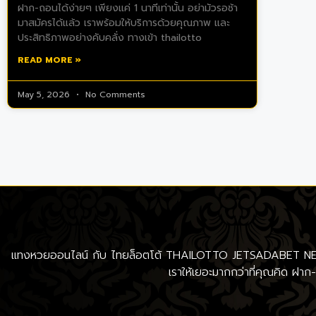
ฝาก-ถอนได้ง่ายๆ เพียงแค่ 1 นาทีเท่านั้น อย่ามัวรอช้า
มาสมัครได้แล้ว เราพร้อมให้บริการด้วยคุณภาพ และ
ประสิทธิภาพอย่างคับคลั่ง ทางเข้า thailotto
READ MORE »
May 5, 2026
No Comments
แทงหวยออนไลน์ กับ ไทยล็อตโต้ THAILOTTO JETSADABET NET เรามั่
เราให้เยอะมากกว่าที่คุณคิด ฝา