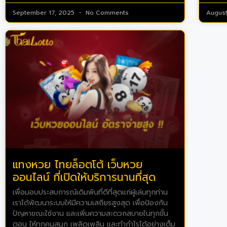
September 17, 2025
No Comments
Augus
แทงหวย ไทยล็อตโต้ เว็บหวย
ออนไลน์ ที่เปิดให้บริการนานที่สุด
เพื่อมอบประสบการณ์เดิมพันที่ดีที่สุดแก่ผู้เล่นทุกท่าน
เราได้พัฒนาระบบให้มีความเสถียรสูงสุด เพื่อป้องกัน
ปัญหาขณะใช้งาน และเพิ่มความสะดวกสบายในทุกขั้น
ตอน ให้ทุกคนสนุก เพลิดเพลิน และทำกำไรได้อย่างเต็ม