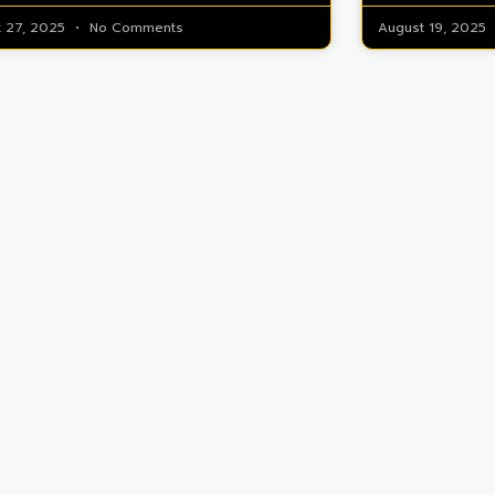
t 27, 2025
No Comments
August 19, 2025