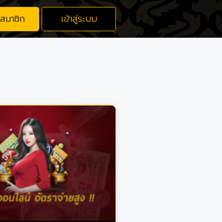
สมาชิก
เข้าสู่ระบบ