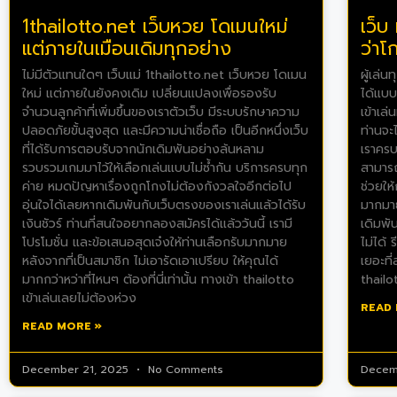
1thailotto.net เว็บหวย โดเมนใหม่
เว็บ
แต่ภายในเมือนเดิมทุกอย่าง
ว่าโ
ไม่มีตัวแทนใดๆ เว็บแม่ 1thailotto.net เว็บหวย โดเมน
ผู้เล่
ใหม่ แต่ภายในยังคงเดิม เปลี่ยนแปลงเพื่อรองรับ
ได้แบบ
จำนวนลูกค้าที่เพิ่มขึ้นของเราตัวเว็บ มีระบบรักษาความ
เข้าเล
ปลอดภัยขั้นสูงสุด และมีความน่าเชื่อถือ เป็นอีกหนึ่งเว็บ
ท่านจะ
ที่ได้รับการตอบรับจากนักเดิมพันอย่างล้นหลาม
เราครบ
รวบรวมเกมมาไว้ให้เลือกเล่นแบบไม่ซ้ำกัน บริการครบทุก
สามารถ
ค่าย หมดปัญหาเรื่องถูกโกงไม่ต้องกังวลใจอีกต่อไป
ช่วยให
อุ่นใจได้เลยหากเดิมพันกับเว็บตรงของเราเล่นแล้วได้รับ
มากมา
เงินชัวร์ ท่านที่สนใจอยากลองสมัครได้แล้ววันนี้ เรามี
เดิมพัน
โปรโมชั่น และข้อเสนอสุดเจ๋งให้ท่านเลือกรับมากมาย
ไม่ได้
หลังจากที่เป็นสมาชิก ไม่เอารัดเอาเปรียบ ให้คุณได้
เยอะที
มากกว่าหว่าที่ไหนๆ ต้องที่นี่เท่านั้น ทางเข้า thailotto
thail
เข้าเล่นเลยไม่ต้องห่วง
READ
READ MORE »
December 21, 2025
No Comments
Decem