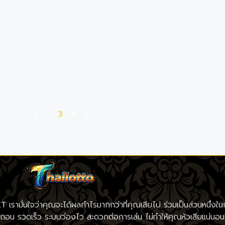
1
2
3
4
5
นใจว่าคุณจะได้ผลกำไรมากกว่าที่คุณเสียไป ร่วมเป็นส่วนหนึ่งในการล
ก-ถอน รวดเร็ว ระบบว่องไว สะดวกต่อการเล่น ไม่ทำให้คุณหัวเสียแน่นอ