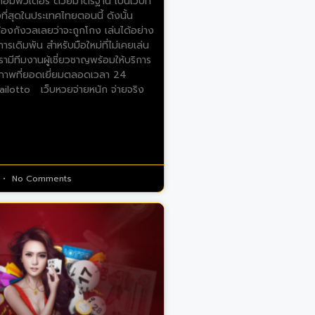
คอมพิวเตอร์ ด้วยมาตรฐาน เป็นเว็บที่
ที่สุดในประเทศไทยตอนนี้ ดังนั้น
้องกังวลเลยว่าจะถูกโกง เล่นได้อย่าง
เดิมพัน สำหรับมือใหม่ที่ไม่เคยเล่น
รามีทีมงานผู้เชี่ยวชาญพร้อมให้บริการ
ธิภาพที่ยอดเยี่ยมตลอดเวลา 24
hailotto เว็บหวยจ่ายหนัก จ่ายจริง
No Comments