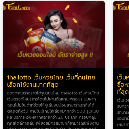
thailotto เว็บหวยไทย เว็บที่คนไทย
เว็บ
เลือกใช้งานมากที่สุด
ซื้อ
ที่สุด
ช่องทางสร้างรายได้รูปแบบใหม่ thailotto เว็บหวยไทย
เว็บตรงที่ให้บริการโดยไม่ผ่านตัวแทน พร้อมระบบฝาก
เว็บหว
ถอนไม่มีขั้นต่ำที่ช่วยให้ผู้เล่นงบน้อยสามารถเข้าถึงได้
รับควา
ตลอดทั้งวัน ภายในมีเกมให้เลือกมากกว่า 500 รูปแบบ
สามารถ
และบริการหวยหลากหลายกว่า 20 ประเภท ครอบคลุม
รอเจ้า
ทุกสไตล์การเล่น เพียงสมัครสมาชิกก็สามารถเข้าใช้งาน
ให้บร