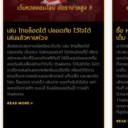
เล่น ไทยล็อตโต้ ปลอดภัย ไว้ใจได้
ซื้อ
เล่นแล้วหายห่วง
เต็ม
สัมผัสประสบการณ์เหนือระดับกับ เล่น ไทยล็อตโต้
เราได้
ปลอดภัย เว็บตรง ไม่ผ่านเอเย่นต์ ได้ก่อนใครที่นี่ เพียง
ประสบกา
สมัครสมาชิกก็รับเครดิตฟรีทันที ใช้เป็นทุนต่อยอดหรือ
ออนไลน
ลงเดิมพันเพื่อสร้างกำไรกับ thailotto ได้ไม่จำกัด ไม่ว่า
ทั้งคอ
จะเลือกเล่นผ่านแอปพลิเคชันบนมือถือ หรือเข้าใช้งาน
จะเป็น
ผ่านเว็บบราวเซอร์บนคอมพิวเตอร์ แท็บเล็ต และสมาร์ต
โดยไม่
โฟน ก็สะดวก รวดเร็ว เล่นง่าย และทำเงินได้จริง อย่า
เพียงส
พลาดโอกาสดีๆ แบบนี้ รีบสมัครเลยวันนี้! ทางเข้า
ทันที 
thailotto
รับรอ
Thail
READ MORE »
ทุกควา
ที่สุดใ
READ