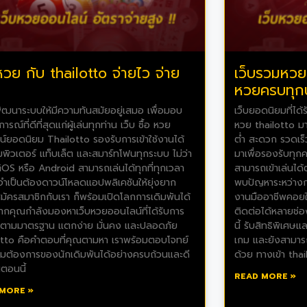
 หวย กับ thailotto จ่ายไว จ่าย
เว็บรวมหวย
หวยครบทุก
พัฒนาระบบให้มีความทันสมัยอยู่เสมอ เพื่อมอบ
เว็บยอดนิยมที่ได้
รณ์ที่ดีที่สุดแก่ผู้เล่นทุกท่าน เว็บ ซื้อ หวย
หวย thailotto มา
์ยอดนิยม Thailotto รองรับการเข้าใช้งานได้
ต่ำ สะดวก รวดเ
มพิวเตอร์ แท็บเล็ต และสมาร์ทโฟนทุกระบบ ไม่ว่า
มาเพื่อรองรับทุก
 iOS หรือ Android สามารถเล่นได้ทุกที่ทุกเวลา
สามารถเข้าเล่นได้ต
จำเป็นต้องดาวน์โหลดแอปพลิเคชันให้ยุ่งยาก
พบปัญหาระหว่างกา
มัครสมาชิกกับเรา ก็พร้อมเปิดโลกการเดิมพันได้
งานมืออาชีพคอยใ
หากคุณกำลังมองหาเว็บหวยออนไลน์ที่ได้รับการ
ติดต่อได้หลายช่
งตามมาตรฐาน แตกง่าย มั่นคง และปลอดภัย
นี้ รับสิทธิพิเศษ
otto คือคำตอบที่คุณตามหา เราพร้อมตอบโจทย์
เกม และยังสามารถ
มต้องการของนักเดิมพันได้อย่างครบถ้วนและดี
ด้วย ทางเข้า thai
นตอนนี้
READ MORE »
 MORE »