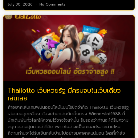
July 30, 2026
No Comments
Thailotto เว็บหวยรัฐ มีครบจบในเว็บเดียว
เล่นเลย
ถ้าอยากเล่นเกมพนันออนไลน์แบบไร้ขีดจำกัด Thailotto เว็บหวยรัฐ
เล่นแบบสุดเหวี่ยง ต้องเข้ามาเล่นกับเว็บตรง Winnerslot1688 ที่
นักเดิมพันทั่วโลกให้ความไว้วางใจเท่านั้น รับรองว่าท่านจะได้รับความ
สนุก ความคุ้มค่ากว่าที่คิด เพราะไม่ว่าจะเป็นเกมอะไรจากค่ายไหน
ก็ตามท่านจะได้รับเงินกลับบ้านไปอย่างมหาศาลแน่นอน ใครที่กำลัง