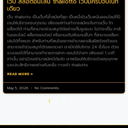
เว็บ สล็อตอนไลน์ thailotto เว็บมีครบจบในที่
เดียว
เว็บ thailotto เป็นเว็บที่ล้ำสมัยที่สุด เป็นหนึ่งในเว็บพนันออนไลน์ที่มี
เกมให้บริการครบทุกเกม เพียงแค่ท่านทำการสมัครกับทางเว็บ ไท
ยล็อตโต้ ท่านก็สามารถร่วมสนุกได้อย่างเต็มรูปแบบ ไม่ว่าจะเป็น คาสิ
โนออนไลน์ สล็อตออนไลน์ หรือเกมเดิมพันเกมอื่นๆ ก็สามารถเลือก
เล่นได้ทั้งหมด สำหรับท่านที่สนใจอยากเข้ามาลองสัมผัสด้วยตัวเอง
สามารถเข้าร่วมสนุกได้ตลอดเวลา เราเปิดให้บริการ 24 ชั่วโมง ด้วย
ระบบออโต้ที่สามารถทำรายการฝาก-ถอนได้ง่ายๆ เพียงแค่ 1 นาที
เท่านั้น อย่ามัวรอช้ามาสมัครได้แล้ว เราพร้อมให้บริการด้วยคุณภาพ
และประสิทธิภาพอย่างคับคลั่ง ทางเข้า thailotto
READ MORE »
May 5, 2026
No Comments
1
2
3
4
5