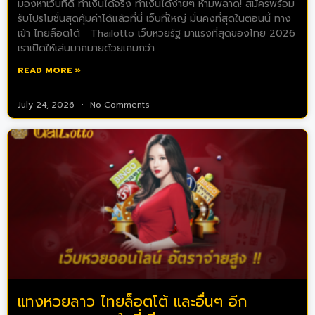
มองหาเว็บที่ดี ทำเงินได้จริง ทำเงินได้ง่ายๆ ห้ามพลาด! สมัครพร้อม
รับโปรโมชั่นสุดคุ้มค่าได้แล้วที่นี่ เว็บที่ใหญ่ มั่นคงที่สุดในตอนนี้ ทาง
เข้า ไทยล็อตโต้ Thailotto เว็บหวยรัฐ มาแรงที่สุดของไทย 2026
เราเปิดให้เล่นมากมายด้วยเกมกว่า
READ MORE »
July 24, 2026
No Comments
แทงหวยลาว ไทยล็อตโต้ และอื่นๆ อีก