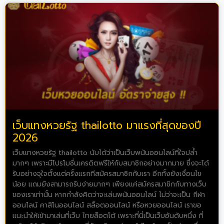
เว็บแทงหวยรัฐ thailotto มาแรงที่สุดของปี
2026
เว็บแทงหวยรัฐ thailotto นับได้ว่าเป็นเว็บพนันออนไลน์ที่ใจปล้ำ
มากๆ เพราะมีโปรโมชั่นเครดิตฟรีให้กับสมาชิกอย่างมากมาย ซึ่งจะได้
รับอย่างจุใจตั้งแต่ครั้งแรกทีสมัครสมาชิกกับเรา อีกทั้งยังเงื่อนไข
น้อย แถมยังสามารถรับง่ายมากๆ เพียงแค่สมัครสมาชิกกับทางเว็บ
ของเราเท่านั้น หากกำลังคิดว่าจะเล่นพนันออนไลน์ ไม่ว่าจะเป็น กีฬา
ออนไลน์ คาสิโนออนไลน์ สล็อตออนไลน์ หรือหวยออนไลน์ เราขอ
แนะนำให้เข้ามาเล่นที่เว็บ ไทยล็อตโต้ เพราะที่นี่เป็นเว็บอันดับหนึ่ง ที่