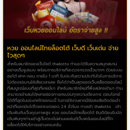
หวย ออนไลน์ไทยล็อตโต้ เว็บดี เว็บเด่น จ่าย
ไวสุดๆ
สำหรับสมาชิกของเว็บไซต์ thailotto ท่านจะได้รับความสนุกสนาน
อย่างเต็มรูปแบบ พร้อมการบริการที่สะดวงกรวดเร็วมากๆ ด้วยระบบ
ออโต้ ฝาก-ถอน ภายใน 1 นาที รับประกันความประทับใจในการบริการ
ไม่ต้องรอนานให้เสียเวลาเลย ถือได้ว่าเป็นสุดยอดเว็บสล็อตออนไลน์
ที่สมบูรณ์แบบที่สุดที่เคยมีมา สำหรับสมาชิกใหม่ที่พึ่งสมัครเข้ามา ท่าน
สามารถเข้าเล่นได้หลายช่องทางครบจบทุกความต้องการ ตอบโจทย์
ได้ดีที่สุดในประเทศไทยขณะนี้ ในการใช้งานหากมีข้อสงสัยติดต่อเจ้า
หน้าที่แอดมินได้โดยตรงตลอด 24 ชั่วโมง ทางเข้า thailotto เข้า
เดิมพันกับเว็บคุณภาพสูง หวย ออนไลน์ไทยล็อตโต้ ยินดีต้อนรับนัก
เดิมพันทุกท่านเข้าสู่เว็บตรงไม่ผ่านเอเย่นต์เว็บพนันออนไลน์ที่ไท
ยล็อตโต้ให้บริการอย่างครบครัน