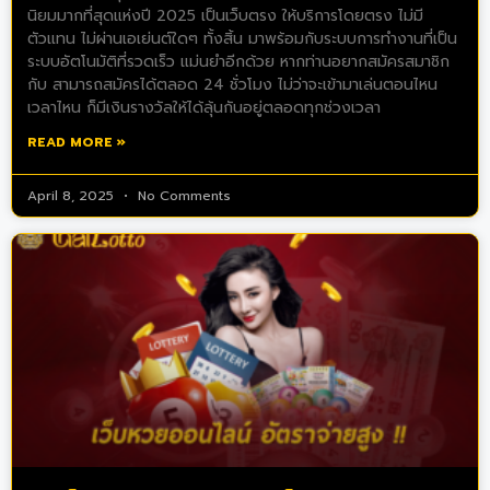
นิยมมากที่สุดแห่งปี 2025 เป็นเว็บตรง ให้บริการโดยตรง ไม่มี
ตัวแทน ไม่ผ่านเอเย่นต์ใดๆ ทั้งสิ้น มาพร้อมกับระบบการทำงานที่เป็น
ระบบอัตโนมัติที่รวดเร็ว แม่นยำอีกด้วย หากท่านอยากสมัครสมาชิก
กับ สามารถสมัครได้ตลอด 24 ชั่วโมง ไม่ว่าจะเข้ามาเล่นตอนไหน
เวลาไหน ก็มีเงินรางวัลให้ได้ลุ้นกันอยู่ตลอดทุกช่วงเวลา
READ MORE »
April 8, 2025
No Comments