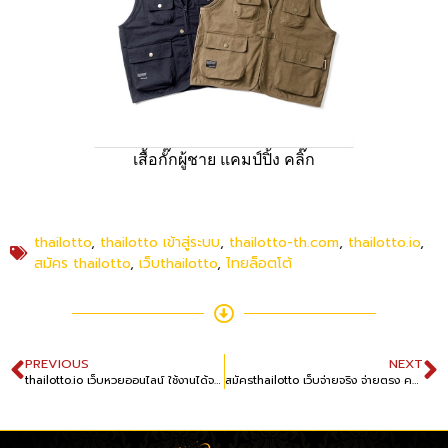
เสื้อกั๊กผู้ชาย แคมป์ปิ้ง คลิ๊ก
thailotto
,
thailotto เข้าสู่ระบบ
,
thailotto-th.com
,
thailotto.io
,
สมัคร thailotto
,
เว็บthailotto
,
ไทยล็อตโต้
PREVIOUS
NEXT
thailotto.io เว็บหวยออนไลน์ ใช้งานได้จริง ลองเลย
สมัครthailotto เว็บจ่ายจริง จ่ายตรง คนไทยชื่นชอบ