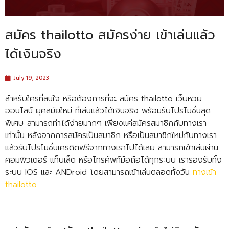
สมัคร thailotto สมัครง่าย เข้าเล่นแล้ว
ได้เงินจริง
July 19, 2023
สำหรับใครที่สนใจ หรือต้องการที่จะ สมัคร thailotto เว็บหวย
ออนไลน์ ยุคสมัยใหม่ ที่เล่นแล้วได้เงินจริง พร้อมรับโปรโมชั่นสุด
พิเศษ สามารถทำได้ง่ายมากๆ เพียงแค่สมัครสมาชิกกับทางเรา
เท่านั้น หลังจากการสมัครเป็นสมาชิก หรือเป็นสมาชิกใหม่กับทางเรา
แล้วรับโปรโมชั่นเครดิตฟรีจากทางเราไปได้เลย สามารถเข้าเล่นผ่าน
คอมพิวเตอร์ แท็บเล็ต หรือโทรศัพท์มือถือได้ทุกระบบ เรารองรับทั้ง
ระบบ IOS และ ANDroid โดยสามารถเข้าเล่นตลอดทั้งวัน
ทางเข้า
thailotto