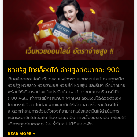
หวยรัฐ ไทยล็อตโต้ จ่ายสูงถึงบาทละ 900
เว็บสล็อตออนไลน์ เว็บตรง แหล่วงรวมหวยออนไลน์ ครบทุกชนิด
หวยรัฐ หวยลาว หวยฮานอย หวยยี่กี หวยหุ้น และอื่นๆ อีกมากมาย
พร้อมให้บริการอย่างเต็มประสิทธิภาพ ด้วยระบบการบริการที่เป็น
ระบบ Auto ทำการสมัครสมาชิก ฝากเงิน ถอนเงินได้ด้วยตัวเอง
โดยตรงได้เลย ไม่ต้องผ่านแอดมินให้เสียเวลา หรือหากใครที่ไม่
สะดวกทำรายการด้วยตัวเองก็สามารถแจ้งแอดมินให้ดำเนินการ
สมัครสมาชิกได้เช่นกัน ทีมงานแอดมิน ทางเว็บของเรานั้น พร้อมให้
บริการทุกท่านตลอด 24 ชั่วโมง ไม่มีวันหยุดพัก
READ MORE »