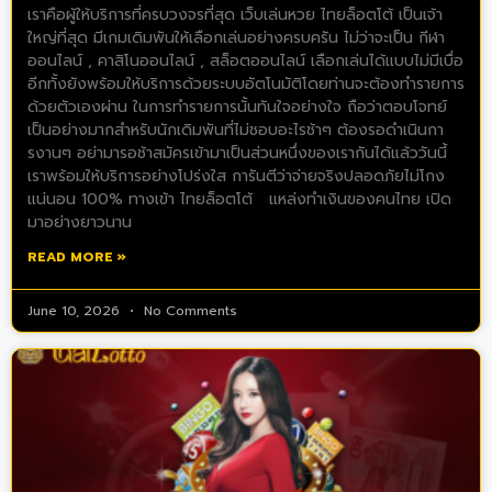
เราคือผู้ให้บริการที่ครบวงจรที่สุด เว็บเล่นหวย ไทยล็อตโต้ เป็นเจ้า
ใหญ่ที่สุด มีเกมเดิมพันให้เลือกเล่นอย่างครบครัน ไม่ว่าจะเป็น กีฬา
ออนไลน์ , คาสิโนออนไลน์ , สล็อตออนไลน์ เลือกเล่นได้แบบไม่มีเบื่อ
อีกทั้งยังพร้อมให้บริการด้วยระบบอัตโนมัติโดยท่านจะต้องทำรายการ
ด้วยตัวเองผ่าน ในการทำรายการนั้นทันใจอย่างใจ ถือว่าตอบโจทย์
เป็นอย่างมากสำหรับนักเดิมพันที่ไม่ชอบอะไรช้าๆ ต้องรอดำเนินกา
รงานๆ อย่ามารอช้าสมัครเข้ามาเป็นส่วนหนึ่งของเรากันได้แล้ววันนี้
เราพร้อมให้บริการอย่างโปร่งใส การันตีว่าจ่ายจริงปลอดภัยไม่โกง
แน่นอน 100% ทางเข้า ไทยล็อตโต้ แหล่งทำเงินของคนไทย เปิด
มาอย่างยาวนาน
READ MORE »
June 10, 2026
No Comments