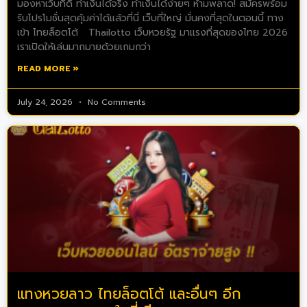
มองหาเว็บที่ดี ทำเงินได้จริง ทำเงินได้ง่ายๆ ห้ามพลาด! สมัครพร้อม
รับโปรโมชั่นสุดคุ้มค่าได้แล้วที่นี่ เว็บที่ใหญ่ มั่นคงที่สุดในตอนนี้ ทาง
เข้า ไทยล็อตโต้ Thailotto เว็บหวยรัฐ มาแรงที่สุดของไทย 2026
เราเปิดให้เล่นมากมายด้วยเกมกว่า
READ MORE »
July 24, 2026
No Comments
แทงหวยลาว ไทยล็อตโต้ และอื่นๆ อีก