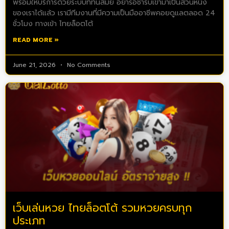
พร้อมให้บริการด้วยระบบที่ทันสมัย อย่ารอช้ารีบเข้ามาเป็นส่วนหนึ่ง
ของเราได้แล้ว เรามีทีมงานที่มีความเป็นมืออาชีพคอยดูแลตลอด 24
ชั่วโมง ทางเข้า ไทยล็อตโต้
READ MORE »
June 21, 2026
No Comments
เว็บเล่นหวย ไทยล็อตโต้ รวมหวยครบทุก
ประเภท