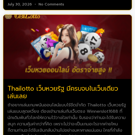
July 30, 2026
No Comments
Thailotto เว็บหวยรัฐ มีครบจบในเว็บเดียว
เล่นเลย
ถ้าอยากเล่นเกมพนันออนไลน์แบบไร้ขีดจำกัด Thailotto เว็บหวยรัฐ
เล่นแบบสุดเหวี่ยง ต้องเข้ามาเล่นกับเว็บตรง Winnerslot1688 ที่
นักเดิมพันทั่วโลกให้ความไว้วางใจเท่านั้น รับรองว่าท่านจะได้รับความ
สนุก ความคุ้มค่ากว่าที่คิด เพราะไม่ว่าจะเป็นเกมอะไรจากค่ายไหน
ก็ตามท่านจะได้รับเงินกลับบ้านไปอย่างมหาศาลแน่นอน ใครที่กำลัง