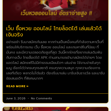
เว็บ ซื้อหวย ออนไลน์ ไทยล็อตโต้ เล่นแล้วได้
เงินจริง
อย่ารอช้า รีบมาสมัครกันเลย หากท่านเป็นหนึ่งคนที่กำลังตามหาเว็บที่
พร้อมให้บริการเกม เว็บ ซื้อหวย ออนไลน์ และเกมคาสิโนที่นิยม ที่
มั่นคง และมีความปลอดภัยสูงที่สุด วันนี้หากใครที่อยากเล่นเดิมพัน
กับทางเว็บ ไทยล็อตโต้ APK ท่านสามารถเข้ามาสมัครได้ง่ายๆ โดย
แอดไลน์ สมัครฟรีไม่มีค่าธรรมเนียมใดๆ เล่นง่าย ใช้งานง่ายในทุก
เมนู เรียกได้ว่าครบทุกรสชาติ ครบทุกความสนุก ทุกความต้องการ
เลยทีเดียว พลาดไม่ได้แล้ว ต้องรีบมาเล่น มารับเงินรางวัล และมารับ
ข้อเสนอดีๆ ที่พิเศษมากๆ
READ MORE »
June 3, 2026
No Comments