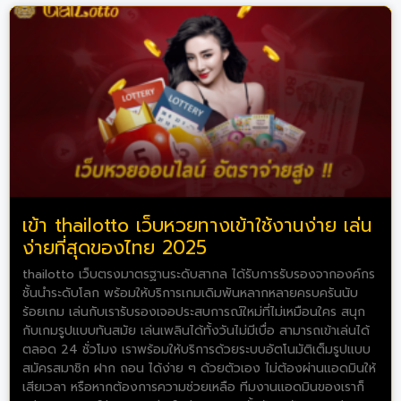
เข้า thailotto เว็บหวยทางเข้าใช้งานง่าย เล่น
ง่ายที่สุดของไทย 2025
thailotto เว็บตรงมาตรฐานระดับสากล ได้รับการรับรองจากองค์กร
ชั้นนำระดับโลก พร้อมให้บริการเกมเดิมพันหลากหลายครบครันนับ
ร้อยเกม เล่นกับเรารับรองเจอประสบการณ์ใหม่ที่ไม่เหมือนใคร สนุก
กับเกมรูปแบบทันสมัย เล่นเพลินได้ทั้งวันไม่มีเบื่อ สามารถเข้าเล่นได้
ตลอด 24 ชั่วโมง เราพร้อมให้บริการด้วยระบบอัตโนมัติเต็มรูปแบบ
สมัครสมาชิก ฝาก ถอน ได้ง่าย ๆ ด้วยตัวเอง ไม่ต้องผ่านแอดมินให้
เสียเวลา หรือหากต้องการความช่วยเหลือ ทีมงานแอดมินของเราก็