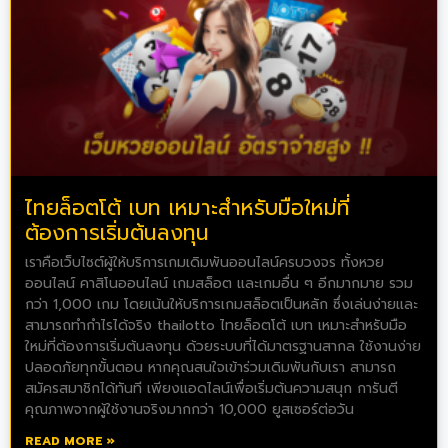
ไทยล็อตโต้ เบท เหมาะสำหรับมือใหม่ที่
ต้องการเริ่มต้นลงทุน
เราคือเว็บไซต์ผู้ให้บริการเกมเดิมพันออนไลน์ครบวงจร ทั้งหวย
ออนไลน์ คาสิโนออนไลน์ เกมสล็อต และเกมอื่น ๆ อีกมากมาย รวม
กว่า 1,000 เกม โดยเน้นให้บริการเกมสล็อตเป็นหลัก ซึ่งเล่นง่ายและ
สามารถทำกำไรได้จริง thailotto ไทยล็อตโต้ เบท เหมาะสำหรับมือ
ใหม่ที่ต้องการเริ่มต้นลงทุน ด้วยระบบที่ได้มาตรฐานสากล ใช้งานง่าย
ปลอดภัยทุกขั้นตอน หากคุณสนใจเข้าร่วมเดิมพันกับเรา สามารถ
สมัครสมาชิกได้ทันที เพียงแอดไลน์เพื่อเริ่มต้นความสนุก การันตี
คุณภาพจากผู้ใช้งานจริงมากกว่า 10,000 ยูสเซอร์ต่อวัน
READ MORE »