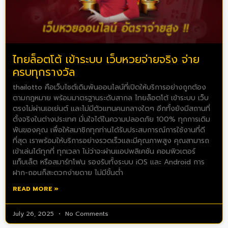
ไทยล็อตโต้ เข้าระบบ เว็บหวยจ่ายจริง จ่าย
ครบทุกรางวัล
thailotto คือเว็บไซต์เดิมพันออนไลน์ที่เปิดให้บริการอย่างถูกต้อง
ตามกฎหมาย พร้อมมาตรฐานระดับสากล ไทยล็อตโต้ เข้าระบบ เว็บ
ตรงไม่ผ่านเอเย่นต์ และไม่มีตัวแทนคนกลางใดๆ อีกทั้งยังมีสถานที่
ตั้งจริงในต่างประเทศ มั่นใจได้ในความปลอดภัย 100% ทุกการเดิม
พันของคุณ เพื่อให้สมาชิกทุกท่านได้รับประสบการณ์การใช้งานที่ดี
ที่สุด เราพร้อมให้บริการอย่างรวดเร็วและมีคุณภาพสูง คุณสามารถ
เข้าเล่นได้ทุกที่ ทุกเวลา ไม่ว่าจะผ่านแอปพลิเคชัน คอมพิวเตอร์
แท็บเล็ต หรือสมาร์ทโฟน รองรับทั้งระบบ iOS และ Android การ
ฝาก-ถอนก็สะดวกง่ายดาย ไม่มีขั้นต่ำ
READ MORE »
July 26, 2025
No Comments