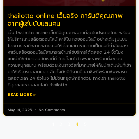
thailotto online เว็บจริง การันตีคุณภาพ
จากผู้เล่นนับแสนคน
เว็บ thailotto online เว็บที่มีคุณภาพมากที่สุดในประเทศไทย พร้อม
ให้บริการเกมสล็อตออนไลน์ คาสิโน หวยออนไลน์ อย่างเต็มรูปแบบ
โดยทางเรามีหลากหลายเกมให้เลือกเล่น หากท่านเป็นคนที่กำลังมอง
หาเว็บสล็อตออนไลน์สามารถเข้ามาใช้บริการได้ตลอด 24 ชั่วโมง
แนะนำให้เข้ามาเล่นกับเราที่นี่ ไทยล็อตโต้ เพราะเราพร้อมที่จะมอบ
ความสนุกสนาน พร้อมด้วยเงินรางวัลที่มากมายให้กับนักเดิมพันที่เข้า
มาใช้บริการตลอดเวลา อีกทั้งยังมีทีงานมืออาชีพที่พร้อมซัพพอร์ต
ตลอดเวลา 24 ชั่วโมง ไม่มีวันหยุดพักอีกด้วย ทางเข้า thailotto
ที่สุดของหวยออนไลน์ thailotto
READ MORE »
May 14, 2025
No Comments
1
2
3
4
5