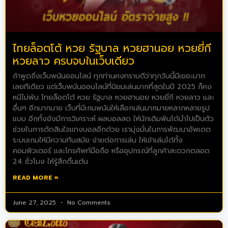
ไทยล็อตโต้ หวย รัฐบาล หวยฮานอย หวยยี่กี
หวยลาว ครบจบในเว็บเดียว
ถ้าพูดถึงเว็บพนันออนไลน์ ทุกท่านคงทราบดีว่าทุกวันนี้มีเยอะมาก
เลยทีเดียว แต่เว็บพนันออนไลน์ที่นิยมเล่นมากที่สุดในปี 2025 ก็คง
หนีไม่พ้น ไทยล็อตโต้ หวย รัฐบาล หวยฮานอย หวยยี่กี หวยลาว และ
อื่นๆ อีกมากมาย เว็บที่มีเกมพนันให้เลือกเล่นมากมายหลากหลายรูป
แบบ อีกทั้งยังมีการวิเคราะห์ ผลบอลสด ให้นักเดิมพันได้นำไปเป็นตัว
ช่วยในการตัดสินใจแทงบอลอีกด้วย เรามุ่งมั่นในการพัฒนาอัพเดต
ระบบเกมให้มีความทันสมัย ง่ายต่อการเล่น ให้เข้าเล่นได้ทั้ง
คอมพิวเตอร์ และโทรศัพท์มือถือ หรืออุปกรณ์ที่ลูกค้าสะดวกตลอด
24 ชั่วโมง ให้รู้สึกตื่นเต้น
READ MORE »
June 27, 2025
No Comments