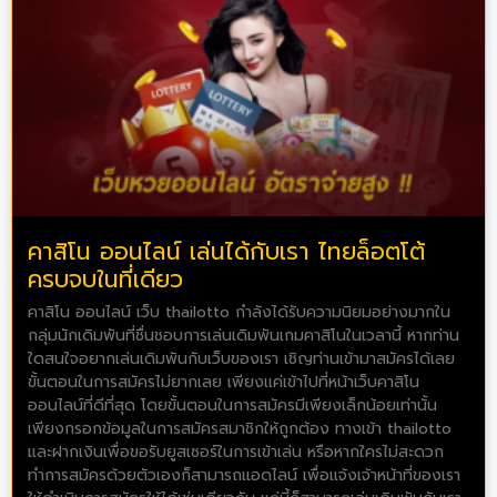
คาสิโน ออนไลน์ เล่นได้กับเรา ไทยล็อตโต้
ครบจบในที่เดียว
คาสิโน ออนไลน์ เว็บ thailotto กำลังได้รับความนิยมอย่างมากใน
กลุ่มนักเดิมพันที่ชื่นชอบการเล่นเดิมพันเกมคาสิโนในเวลานี้ หากท่าน
ใดสนใจอยากเล่นเดิมพันกับเว็บของเรา เชิญท่านเข้ามาสมัครได้เลย
ขั้นตอนในการสมัครไม่ยากเลย เพียงแค่เข้าไปที่หน้าเว็บคาสิโน
ออนไลน์ที่ดีที่สุด โดยขั้นตอนในการสมัครมีเพียงเล็กน้อยเท่านั้น
เพียงกรอกข้อมูลในการสมัครสมาชิกให้ถูกต้อง ทางเข้า thailotto
และฝากเงินเพื่อขอรับยูสเซอร์ในการเข้าเล่น หรือหากใครไม่สะดวก
ทำการสมัครด้วยตัวเองก็สามารถแอดไลน์ เพื่อแจ้งเจ้าหน้าที่ของเรา