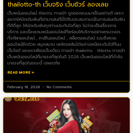
thailotto-th เว็บจริง เว็บชัวร์ ลองเลย
เว็บพนันออนไลน์ thlotto ทางเข้า ถูกออกแบบมาเป็นอย่างดี เพราะ
อยากให้นักเดิมพันที่เข้ามาเล่นที่นี่ได้รับประสบการณ์ในการเล่นเดิมพัน
ที่ดีที่สุด ให้นักเดิมพันทุกท่านประทับใจที่สุด ไม่ว่าจะเป็นเรื่องการ
บริการ และเรื่องเกมพนันออนไลน์ที่พร้อมให้บริการอย่างครบวงจร
ทั้งกีฬาออนไลน์ , คาสิโนออนไลน์ , สล็อตออนไลน์ รวมถึงหวย
ออนไลน์อีกด้วย สนุกสนาน เพลิดเพลินได้อย่างเหนือระดับได้ที่บน
เว็บไซต์ ของเราเพียงเว็บเดียว ทางเข้า thailotto thlotto ทางเข้า
เว็บพนันออนไลน์ที่มาแรงที่สุดในปี 2026 เว็บพนันออนไลน์ที่กำลัง
มาแรงที่สุดในขณะนี้ ปลอดภัย
READ MORE »
February 16, 2026
No Comments