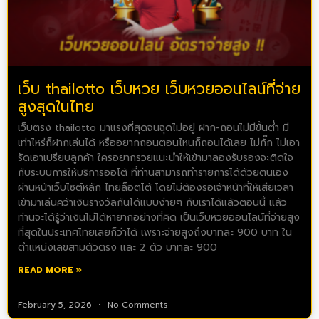
เว็บ thailotto เว็บหวย เว็บหวยออนไลน์ที่จ่าย
สูงสุดในไทย
เว็บตรง thailotto มาแรงที่สุดจนฉุดไม่อยู่ ฝาก-ถอนไม่มีขั้นต่ำ มี
เท่าไหร่ก็ฝากเล่นได้ หรืออยากถอนตอนไหนก็ถอนได้เลย ไม่กั๊ก ไม่เอา
รัดเอาเปรียบลูกค้า ใครอยากรวยแนะนำให้เข้ามาลองรับรองจะติดใจ
กับระบบการให้บริการออโต้ ที่ท่านสามารถทำรายการได้ด้วยตนเอง
ผ่านหน้าเว็บไซต์หลัก ไทยล็อตโต้ โดยไม่ต้องรอเจ้าหน้าที่ให้เสียเวลา
เข้ามาเล่นคว้าเงินรางวัลกันได้แบบง่ายๆ กับเราได้แล้วตอนนี้ แล้ว
ท่านจะได้รู้ว่าเงินไม่ได้หายากอย่างที่คิด เป็นเว็บหวยออนไลน์ที่จ่ายสูง
ที่สุดในประเทศไทยเลยก็ว่าได้ เพราะจ่ายสูงถึงบาทละ 900 บาท ใน
ตำแหน่งเลขสามตัวตรง และ 2 ตัว บาทละ 900
READ MORE »
February 5, 2026
No Comments