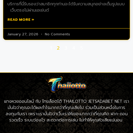
บริการที่นี่รับรองว่าสมาชิกทุกท่านจะได้รับความสนุกอย่างเต็มรูปแบบ
เว็บตรงไม่ผ่านเอเย่นต์
READ MORE »
January 27, 2026
No Comments
1
2
3
4
5
แทงหวยออนไลน์ กับ ไทยล็อตโต้ THAILOTTO JETSADABET NET เรา
มั่นใจว่าคุณจะได้ผลกำไรมากกว่าที่คุณเสียไป ร่วมเป็นส่วนหนึ่งในการ
ลงทุนกับเรา เพราะเรามั่นใจว่าเว็บเราให้เยอะมากกว่าที่คุณคิด ฝาก-ถอน
รวดเร็ว ระบบว่องไว สะดวกต่อการเล่น ไม่ทำให้คุณหัวเสียแน่นอน