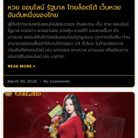
หวย ออนไลน์ รัฐบาล ไทยล็อตโต้ เว็บหวย
อันดับหนึ่งของไทย
ผู้ให้บริการเกมพนันออนไลน์ครบวงจร thailotto เว็บ หวย ออนไลน์
รัฐบาล หวยลาว หวยฮานอย หวยหุ้น หวยยี่กี และหวยอื่นๆ อีก
มากมาย พร้อมให้บริการพนันออนไลน์ทุกรูปแบบ ทุกการเดิมพัน ท่าน
สามารถสมัครเพื่อเข้าใช้งานได้ตลอด 24 ชั่วโมง ไม่ว่าจะต้องการ
เดิมพันกีฬาออนไลน์ เช่น แทงบอล แทงบาส แทงมวย หรือต้องการ
เล่นคาสิโนออนไลน์ เช่น บาคาร่า
READ MORE »
March 30, 2026
No Comments