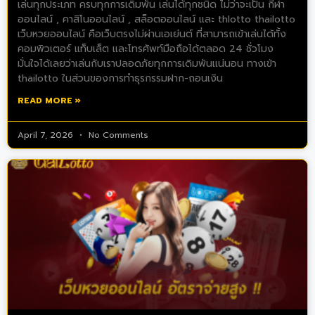
เล่นทุกประเภท ครบทุกการเดิมพัน เล่นได้ทุกชนิด ไม่ว่าจะเป็น กีฬา
ออนไลน์ , คาสิโนออนไลน์ , สล็อตออนไลน์ และ thlotto thailotto
เว็บหวยออนไลน์ คือเว็บตรงไม่ผ่านเอเย่นต์ ที่สามารถเข้าเล่นได้ทั้ง
คอมพิวเตอร์ แท็บเล็ต และโทรศัพท์มือถือได้ตลอด 24 ชั่วโมง
มั่นใจได้เลยว่าเล่นกับเราปลอดภัยทุกการเดิมพันแน่นอน ทางเข้า
thailotto ในส่วนของการทำธุรกรรมฝาก-ถอนเงิน
READ MORE »
April 7, 2026
No Comments