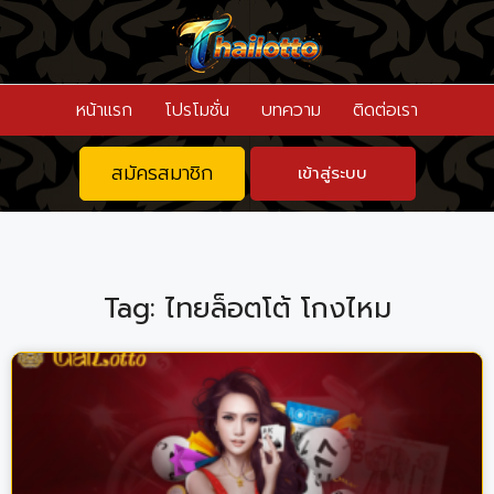
หน้าแรก
โปรโมชั่น
บทความ
ติดต่อเรา
สมัครสมาชิก
เข้าสู่ระบบ
Tag: ไทยล็อตโต้ โกงไหม