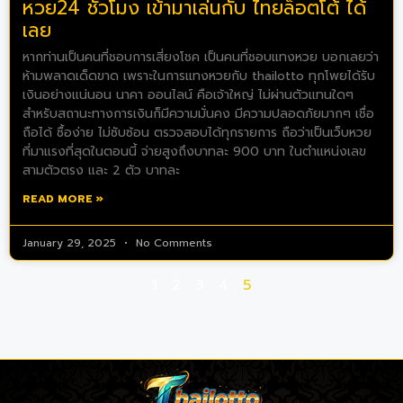
หวย24 ชั่วโมง เข้ามาเล่นกับ ไทยล็อตโต้ ได้
เลย
หากท่านเป็นคนที่ชอบการเสี่ยงโชค เป็นคนที่ชอบแทงหวย บอกเลยว่า
ห้ามพลาดเด็ดขาด เพราะในการแทงหวยกับ thailotto ทุกโพยได้รับ
เงินอย่างแน่นอน นาคา ออนไลน์ คือเจ้าใหญ่ ไม่ผ่านตัวแทนใดๆ
สำหรับสถานะทางการเงินก็มีความมั่นคง มีความปลอดภัยมากๆ เชื่อ
ถือได้ ซื้อง่าย ไม่ซับซ้อน ตรวจสอบได้ทุกรายการ ถือว่าเป็นเว็บหวย
ที่มาแรงที่สุดในตอนนี้ จ่ายสูงถึงบาทละ 900 บาท ในตำแหน่งเลข
สามตัวตรง และ 2 ตัว บาทละ
READ MORE »
January 29, 2025
No Comments
1
2
3
4
5