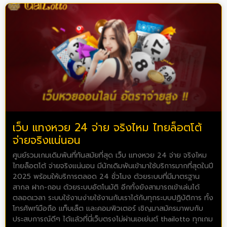
เว็บ แทงหวย 24 จ่าย จริงไหม ไทยล็อตโต้
จ่ายจริงแน่นอน
ศูนย์รวมเกมเดิมพันที่ทันสมัยที่สุด เว็บ แทงหวย 24 จ่าย จริงไหม
ไทยล็อตโต้ จ่ายจริงแน่นอน มีนักเดิมพันเข้ามาใช้บริการมากที่สุดในปี
2025 พร้อมให้บริการตลอด 24 ชั่วโมง ด้วยระบบที่มีมาตรฐาน
สากล ฝาก-ถอน ด้วยระบบอัตโนมัติ อีกทั้งยังสามารถเข้าเล่นได้
ตลอดเวลา ระบบใช้งานง่ายใช้งานกับเราได้กับทุกระบบปฏิบัติการ ทั้ง
โทรศัพท์มือถือ แท็บเล็ต และคอมพิวเตอร์ เชิญมาสมัครมาพบกับ
ประสบการณ์ดีๆ ได้แล้วที่นี่เว็บตรงไม่ผ่านเอเย่นต์ thailotto ทุกเกม