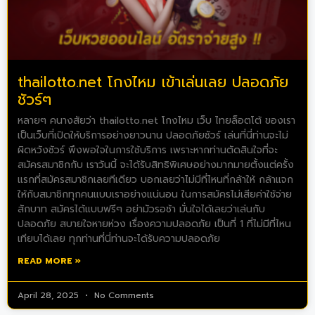
thailotto.net โกงไหม เข้าเล่นเลย ปลอดภัย
ชัวร์ๆ
หลายๆ คนางสัยว่า thailotto.net โกงไหม เว็บ ไทยล็อตโต้ ของเรา
เป็นเว็บที่เปิดให้บริการอย่างยาวนาน ปลอดภัยชัวร์ เล่นที่นี่ท่านจะไม่
ผิดหวังชัวร์ พึงพอใจในการใช้บริการ เพราะหากท่านตัดสินใจที่จะ
สมัครสมาชิกกับ เราวันนี้ จะได้รับสิทธิพิเศษอย่างมากมายตั้งแต่ครั้ง
แรกที่สมัครสมาชิกเลยทีเดียว บอกเลยว่าไม่มีที่ไหนที่กล้าให้ กล้าแจก
ให้กับสมาชิกทุกคนแบบเราอย่างแน่นอน ในการสมัครไม่เสียค่าใช้จ่าย
สักบาท สมัครได้แบบฟรีๆ อย่ามัวรอช้า มั่นใจได้เลยว่าเล่นกับ
ปลอดภัย สบายใจหายห่วง เรื่องความปลอดภัย เป็นที่ 1 ที่ไม่มีที่ไหน
เทียบได้เลย ทุกท่านที่นี่ท่านจะได้รับความปลอดภัย
READ MORE »
April 28, 2025
No Comments