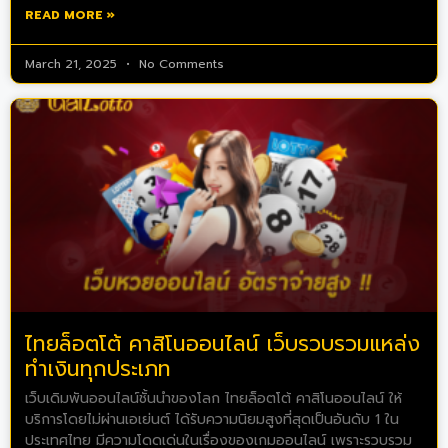
READ MORE »
March 21, 2025
No Comments
ไทยล็อตโต้ คาสิโนออนไลน์ เว็บรวบรวมแหล่ง
ทำเงินทุกประเภท
เว็บเดิมพันออนไลน์ชั้นนำของโลก ไทยล็อตโต้ คาสิโนออนไลน์ ให้
บริการโดยไม่ผ่านเอเย่นต์ ได้รับความนิยมสูงที่สุดเป็นอันดับ 1 ใน
ประเทศไทย มีความโดดเด่นในเรื่องของเกมออนไลน์ เพราะรวบรวม