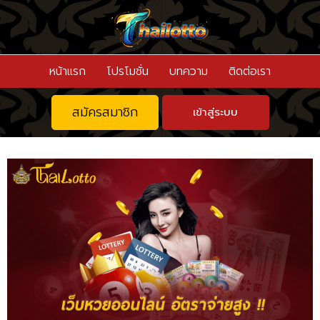
หน้าแรก
โปรโมชั่น
บทความ
ติดต่อเรา
สมัครสมาชิก
เข้าสู่ระบบ