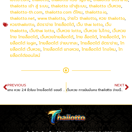
thailotto เข้า สู่ ระบบ
,
thailotto เข้าสู่ระบบ
,
thailotto เว็บหวย
,
thailotto-th.com
,
thailotto.com ดีไหม
,
thailotto.io
,
thailotto.net
,
www.thailotto
,
จ่ายไว thailotto
,
หวย thailotto
,
หวยthailotto
,
อัตราจ่าย ไทยล็อตโต้
,
เว็บ thai lotto
,
เว็บ
thailotto
,
เว็บthai lotto
,
เว็บหวย lotto
,
เว็บหวย ไม่โกง
,
เว็บหวย
ไทย ไทยล็อตโต้
,
เว็บหวยไทยล็อตโต้
,
ไทย ล็อตโต้
,
ไทยล็อตโต้
,
ไท
ยล็อตโต้ login
,
ไทยล็อตโต้ จ่ายบาทละ
,
ไทยล็อตโต้ อัตราจ่าย
,
ไท
ยล็อตโต้ เว็บหวย
,
ไทยล็อตโต้ แทงหวย
,
ไทยล็อตโต้ โกงไหม
,
ไท
ยล็อตโต้ออนไลน์
PREVIOUS
NEXT
แทง หวย 24 ชั่วโมง ไทยล็อตโต้ ของดี มีให้เล่นตลอดวัน
เว็บหวย การเงินมั่นคง thailotto จ่ายเร็ว จ่ายไว ได้เงินชัวร์