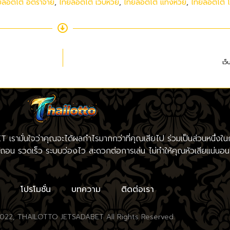
ล็อตโต้ อัตราจ่าย
,
ไทยล็อตโต้ เว็บหวย
,
ไทยล็อตโต้ แทงหวย
,
ไทยล็อตโต้ 
เว็
นใจว่าคุณจะได้ผลกำไรมากกว่าที่คุณเสียไป ร่วมเป็นส่วนหนึ่งในการล
ก-ถอน รวดเร็ว ระบบว่องไว สะดวกต่อการเล่น ไม่ทำให้คุณหัวเสียแน่นอ
โปรโมชั่น
บทความ
ติดต่อเรา
022, THAILOTTO JETSADABET All Rights Reserved.