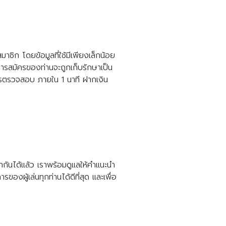
ชิก โดยข้อมูลที่ใช้มีเพียงเล็กน้อย
นการสมัครของท่านจะถูกเก็บรักษาเป็น
การตรวจสอบ ภายใน 1 นาที ฝากเงิน
กันได้แล้ว เราพร้อมดูแลให้คำแนะนำ
องผู้เล่นทุกท่านได้ดีที่สุด และเพื่อ