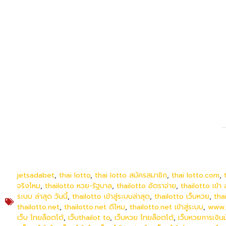
jetsadabet
,
thai lotto
,
thai lotto สมัครสมาชิก
,
thai lotto.com
,
จริงไหม
,
thailotto หวย-รัฐบาล
,
thailotto อัตราจ่าย
,
thailotto เข้า 
ระบบ ล่าสุด วันนี้
,
thailotto เข้าสู่ระบบล่าสุด
,
thailotto เว็บหวย
,
tha
thailotto.net
,
thailotto.net ดีไหม
,
thailotto.net เข้าสู่ระบบ
,
www.t
เว็บ ไทยล็อตโต้
,
เว็บthailot to
,
เว็บหวย ไทยล็อตโต้
,
เว็บหวยการเงินม