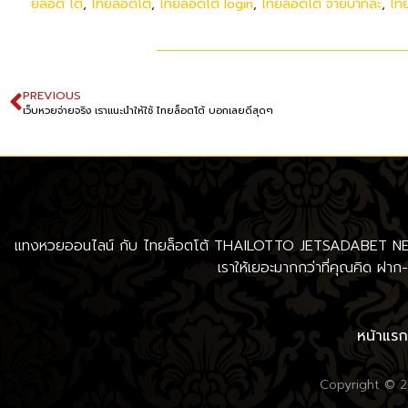
ยล็อต โต้
,
ไทยล็อตโต้
,
ไทยล็อตโต้ login
,
ไทยล็อตโต้ จ่ายบาทละ
,
ไทย
PREVIOUS
เว็บหวยจ่ายจริง เราแนะนำให้ใช้ ไทยล็อตโต้ บอกเลยดีสุดๆ
แทงหวยออนไลน์ กับ ไทยล็อตโต้ THAILOTTO JETSADABET NET เรามั่
เราให้เยอะมากกว่าที่คุณคิด ฝา
หน้าแรก
Copyright © 2