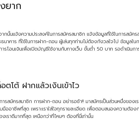
ุ่งยาก
ากนั้นแจ้งความประสงค์ในการสมัครสมาชิก แจ้งข้อมูลที่ใช้ในการสมัครสมา
ละธนาคาร ที่ใช้ในการฝาก-ถอน ผู้เล่นทุกท่านไม่ต้องกังวลใจไป ข้อมูลใ
ำการโอนเงินเพื่อเปิดบัญชีใช้งานกับทางเว็บ ขั้นต่ำ 50 บาท รอดำเนิน
็อตโต้ ฝากแล้วเงินเข้าไว
นการสมัครสมาชิก การฝาก-ถอน อย่ารอช้า!! มาสมัครเป็นส่วนหนึ่งของเรา
บบมืออาชีพที่สุด เพราะเราใส่ใจทุกรายละเอียด เพื่อตอบสนองความต้องการข
เราดีมากที่สุด เหนือกว่าที่ไหนๆ ต้องที่นี่เท่านั้น