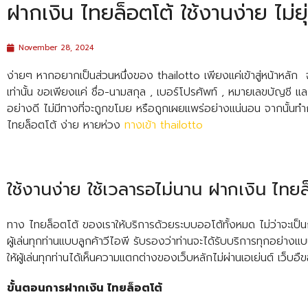
ฝากเงิน ไทยล็อตโต้ ใช้งานง่าย ไม่ย
November 28, 2024
ง่ายๆ หากอยากเป็นส่วนหนึ่งของ thailotto เพียงแค่เข้าสู่หน้าหลัก จ
เท่านั้น ขอเพียงแค่ ชื่อ-นามสกุล , เบอร์โปรศัพท์ , หมายเลขบัญชี แ
อย่างดี ไม่มีทางที่จะถูกขโมย หรือถูกเผยแพร่อย่างแน่นอน จากนั้นท
ไทยล็อตโต้ ง่าย หายห่วง
ทางเข้า thailotto
ใช้งานง่าย ใช้เวลารอไม่นาน ฝากเงิน ไทยล
ทาง ไทยล็อตโต้ ของเราให้บริการด้วยระบบออโต้ทั้งหมด ไม่ว่าจะเป็
ผู้เล่นทุกท่านแบบลูกค้าวีไอพี รับรองว่าท่านจะได้รับบริการทุกอย่างแ
ให้ผู้เล่นทุกท่านได้เห็นความแตกต่างของเว็บหลักไม่ผ่านเอเย่นต์ เว็บอืของ
ขั้นตอนการฝากเงิน ไทยล็อตโต้