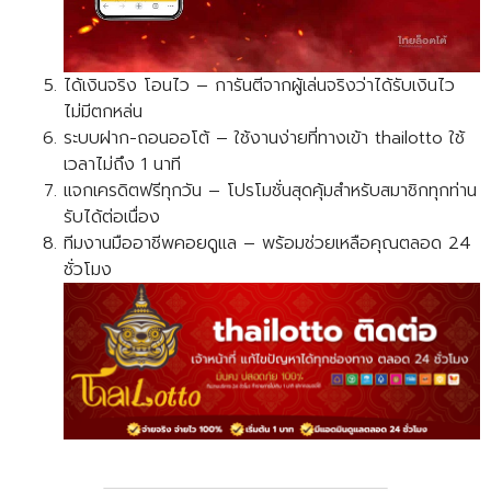
ได้เงินจริง โอนไว – การันตีจากผู้เล่นจริงว่าได้รับเงินไว
ไม่มีตกหล่น
ระบบฝาก-ถอนออโต้ – ใช้งานง่ายที่ทางเข้า thailotto ใช้
เวลาไม่ถึง 1 นาที
แจกเครดิตฟรีทุกวัน – โปรโมชั่นสุดคุ้มสำหรับสมาชิกทุกท่าน
รับได้ต่อเนื่อง
ทีมงานมืออาชีพคอยดูแล – พร้อมช่วยเหลือคุณตลอด 24
ชั่วโมง