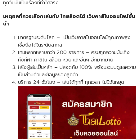
ทุกวันนั้นเป็นเรื่องที่ทำได้จริง
เหตุผลที่ควรเลือกเล่นกับ ไทยล็อตโต้ เว็บคาสิโนออนไลน์ชั้น
นำ
มาตรฐานระดับโลก – เป็นเว็บคาสิโนออนไลน์คุณภาพสูง
เชื่อถือได้ในระดับสากล
เกมหลากหลายกว่า 200 รายการ – ครบทุกความบันเทิง
ทั้งกีฬา คาสิโน สล็อต หวย และอื่นๆ อีกมากมาย
ใส่ใจผู้เล่นเป็นหลัก – ปลอดภัย 100% พร้อมระบบดูแลความ
เป็นส่วนตัวและข้อมูลของลูกค้า
บริการ 24 ชั่วโมง – เล่นได้ทุกที่ ทุกเวลา ไม่มีวันหยุด