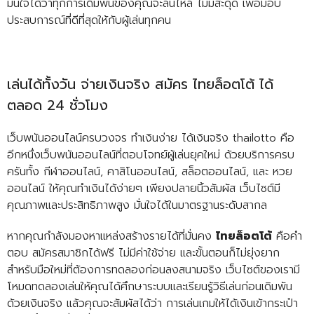
มั่นใจได้ว่าทุกการเดิมพันของคุณจะลื่นไหล ไม่มีสะดุด เพื่อมอบ
ประสบการณ์ที่ดีที่สุดให้กับผู้เล่นทุกคน
เล่นได้ทั้งวัน จ่ายเงินจริง สมัคร ไทยล็อตโต้ ได้
ตลอด 24 ชั่วโมง
เว็บพนันออนไลน์ครบวงจร ทำเงินง่าย ได้เงินจริง thailotto คือ
อีกหนึ่งเว็บพนันออนไลน์ที่ตอบโจทย์ผู้เล่นยุคใหม่ ด้วยบริการครบ
ครันทั้ง กีฬาออนไลน์, คาสิโนออนไลน์, สล็อตออนไลน์, และ หวย
ออนไลน์ ให้คุณทำเงินได้ง่ายๆ เพียงปลายนิ้วสัมผัส เว็บไซต์มี
คุณภาพและประสิทธิภาพสูง มั่นใจได้ในมาตรฐานระดับสากล
หากคุณกำลังมองหาแหล่งสร้างรายได้ที่มั่นคง
ไทยล็อตโต้
คือคำ
ตอบ สมัครสมาชิกได้ฟรี ไม่มีค่าใช้จ่าย และขั้นตอนก็ไม่ยุ่งยาก
สำหรับมือใหม่ที่ต้องการทดลองก่อนลงสนามจริง เว็บไซต์ของเรามี
โหมดทดลองเล่นให้คุณได้ศึกษาระบบและเรียนรู้วิธีเล่นก่อนเดิมพัน
ด้วยเงินจริง แล้วคุณจะสัมผัสได้ว่า การเล่นเกมให้ได้เงินเข้ากระเป๋า