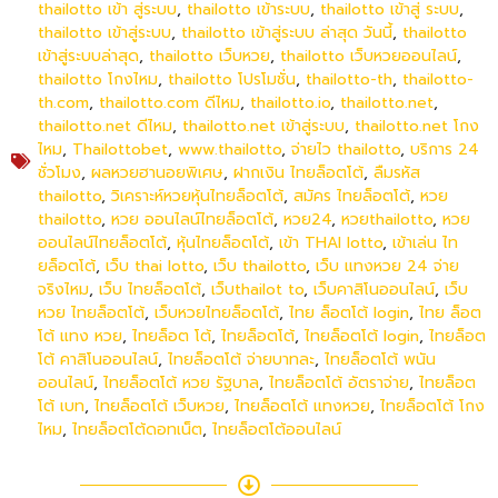
thailotto เข้า สู่ระบบ
,
thailotto เข้าระบบ
,
thailotto เข้าสู่ ระบบ
,
thailotto เข้าสู่ระบบ
,
thailotto เข้าสู่ระบบ ล่าสุด วันนี้
,
thailotto
เข้าสู่ระบบล่าสุด
,
thailotto เว็บหวย
,
thailotto เว็บหวยออนไลน์
,
thailotto โกงไหม
,
thailotto โปรโมชั่น
,
thailotto-th
,
thailotto-
th.com
,
thailotto.com ดีไหม
,
thailotto.io
,
thailotto.net
,
thailotto.net ดีไหม
,
thailotto.net เข้าสู่ระบบ
,
thailotto.net โกง
ไหม
,
Thailottobet
,
www.thailotto
,
จ่ายไว thailotto
,
บริการ 24
ชั่วโมง
,
ผลหวยฮานอยพิเศษ
,
ฝากเงิน ไทยล็อตโต้
,
ลืมรหัส
thailotto
,
วิเคราะห์หวยหุ้นไทยล็อตโต้
,
สมัคร ไทยล็อตโต้
,
หวย
thailotto
,
หวย ออนไลน์ไทยล็อตโต้
,
หวย24
,
หวยthailotto
,
หวย
ออนไลน์ไทยล็อตโต้
,
หุ้นไทยล็อตโต้
,
เข้า THAI lotto
,
เข้าเล่น ไท
ยล็อตโต้
,
เว็บ thai lotto
,
เว็บ thailotto
,
เว็บ แทงหวย 24 จ่าย
จริงไหม
,
เว็บ ไทยล็อตโต้
,
เว็บthailot to
,
เว็บคาสิโนออนไลน์
,
เว็บ
หวย ไทยล็อตโต้
,
เว็บหวยไทยล็อตโต้
,
ไทย ล็อตโต้ login
,
ไทย ล็อต
โต้ แทง หวย
,
ไทยล็อต โต้
,
ไทยล็อตโต้
,
ไทยล็อตโต้ login
,
ไทยล็อต
โต้ คาสิโนออนไลน์
,
ไทยล็อตโต้ จ่ายบาทละ
,
ไทยล็อตโต้ พนัน
ออนไลน์
,
ไทยล็อตโต้ หวย รัฐบาล
,
ไทยล็อตโต้ อัตราจ่าย
,
ไทยล็อต
โต้ เบท
,
ไทยล็อตโต้ เว็บหวย
,
ไทยล็อตโต้ แทงหวย
,
ไทยล็อตโต้ โกง
ไหม
,
ไทยล็อตโต้ดอทเน็ต
,
ไทยล็อตโต้ออนไลน์