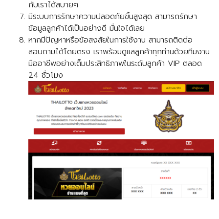
กับเราได้สบายๆ
มีระบบการรักษาความปลอดภัยขั้นสูงสุด สามารถรักษา
ข้อมูลลูกค้าได้เป็นอย่างดี มั่นใจได้เลย
หากมีปัญหาหรือข้อสงสัยในการใช้งาน สามารถติดต่อ
สอบถามได้โดยตรง เราพร้อมดูแลลูกค้าทุกท่านด้วยทีมงาน
มืออาชีพอย่างเต็มประสิทธิภาพในระดับลูกค้า VIP ตลอด
24 ชั่วโมง