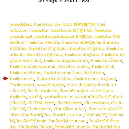
เสื้อกั๊กผู้ชาย แคมป์ปิ้ง คลิ๊ก
jetsadabet
,
thai lotto
,
thai lotto สมัครสมาชิก
,
thai
lotto.com
,
thailotto
,
thailotto io เข้า สู่ ระบบ
,
thailotto
jetsada bet
,
thailotto jetsadabet เข้าสู่ระบบ
,
thailotto จ่าย
จริงไหม
,
Thailotto ถอนเงิน
,
thailotto หวย-รัฐบาล
,
thailotto
อัตราจ่าย
,
thailotto เข้า สู่ ระบบ
,
thailotto เข้า สู่ระบบ
,
thailotto
เข้าระบบ
,
thailotto เข้าสู่ ระบบ
,
thailotto เข้าสู่ระบบ
,
thailotto เข้า
สู่ระบบ ล่าสุด วันนี้
,
thailotto เข้าสู่ระบบล่าสุด
,
thailotto เว็บหวย
,
thailotto เว็บหวยออนไลน์
,
thailotto โกงไหม
,
thailotto-th
,
thailotto-th.com
,
thailotto.com ดีไหม
,
thailotto.io
,
thailotto.net
,
thailotto.net ดีไหม
,
thailotto.net เข้าสู่ระบบ
,
Thailottobet
,
www.thailotto
,
จ่ายไว thailotto
,
ฝากเงิน ไท
ยล็อตโต้
,
ลืมรหัส thailotto
,
วิเคราะห์หวยหุ้นไทยล็อตโต้
,
หวย
thailotto
,
หวย24
,
หวยthailotto
,
หวยออนไลน์ไทยล็อตโต้
,
หุ้นไท
ยล็อตโต้
,
เข้า THAI lotto
,
เว็บ thai lotto
,
เว็บ thailotto
,
เว็บ ไท
ยล็อตโต้
,
เว็บthailot to
,
เว็บคาสิโนออนไลน์
,
เว็บหวย ไทยล็อตโต้
,
เว็บหวยไทยล็อตโต้
,
ไทย ล็อตโต้ แทง หวย
,
ไทยล็อต โต้
,
ไทยล็อต
โต้
,
ไทยล็อตโต้ login
,
ไทยล็อตโต้ จ่ายบาทละ
,
ไทยล็อตโต้ อัตรา
จ่าย
,
ไทยล็อตโต้ เว็บหวย
,
ไทยล็อตโต้ แทงหวย
,
ไทยล็อตโต้ โกง