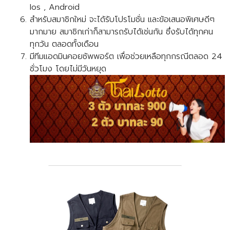
Ios , Android
สำหรับสมาชิกใหม่ จะได้รับโปรโมชั่น และข้อเสนอพิเศษดีๆ
มากมาย สมาชิกเก่าก็สามารถรับได้เช่นกัน ซึ่งรับได้ทุกคน
ทุกวัน ตลอดทั้งเดือน
มีทีมแอดมินคอยซัพพอร์ต เพื่อช่วยเหลือทุกกรณีตลอด 24
ชั่วโมง โดยไม่มีวันหยุด