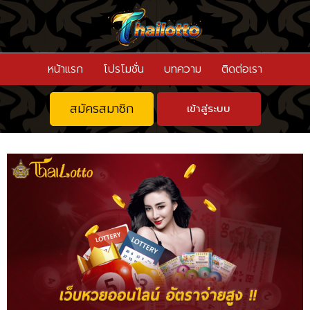
หน้าแรก
โปรโมชั่น
บทความ
ติดต่อเรา
สมัครสมาชิก
เข้าสู่ระบบ